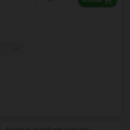
db
KOSÁRBA
Áruhitel és részletfizetés kalkulátor