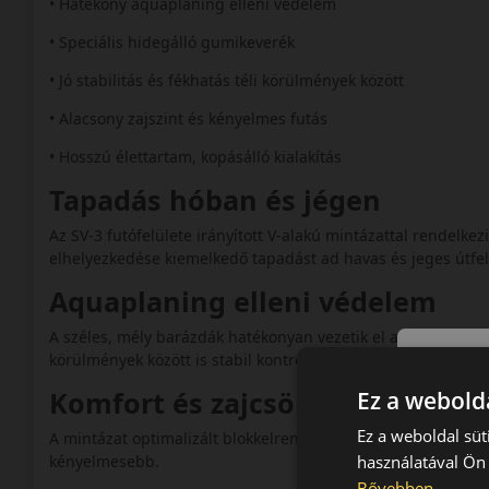
• Hatékony aquaplaning elleni védelem
• Speciális hidegálló gumikeverék
• Jó stabilitás és fékhatás téli körülmények között
• Alacsony zajszint és kényelmes futás
• Hosszú élettartam, kopásálló kialakítás
Tapadás hóban és jégen
Az SV-3 futófelülete irányított V-alakú mintázattal rendelke
elhelyezkedése kiemelkedő tapadást ad havas és jeges útfel
Aquaplaning elleni védelem
A széles, mély barázdák hatékonyan vezetik el a vizet és a l
körülmények között is stabil kontrollt kínál.
Komfort és zajcsökkentés
Ez a webolda
Ez a weboldal süt
A mintázat optimalizált blokkelrendezése mérsékli a gördülés
használatával Ön 
kényelmesebb.
Bővebben