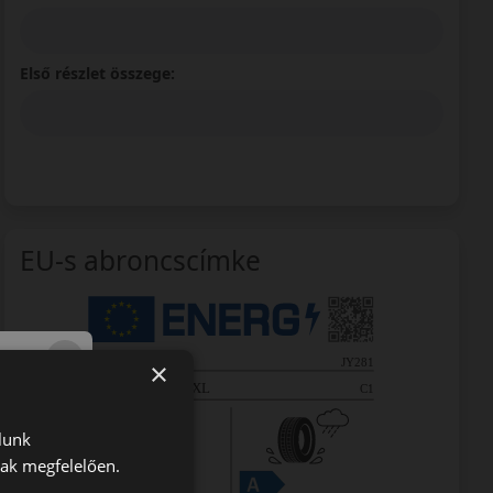
Első részlet összege:
EU-s abroncscímke
×
lunk
nak megfelelően.