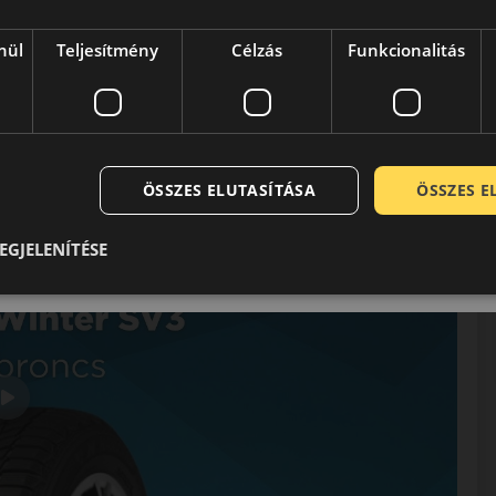
nül
Teljesítmény
Célzás
Funkcionalitás
cs, amely kiegyensúlyozott teljesítményt nyújt a hideg
stabilitást keresnek hóban, jégen és nedves úton is.
ÖSSZES ELUTASÍTÁSA
ÖSSZES 
EGJELENÍTÉSE