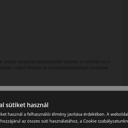
zik, amely rengeteg kapaszkodóélt biztosít. A lamellák sűrű
ületen, stabil fékezést és kormányozhatóságot biztosítva.
atyakot, csökkentve a felúszás veszélyét. Az SV-3 nedves
l sütiket használ
iket használ a felhasználói élmény javítása érdekében. A webolda
i zajt és a vibrációkat, így az utazás csendesebb és
hozzájárul az összes süti használatához, a Cookie szabályzatunk