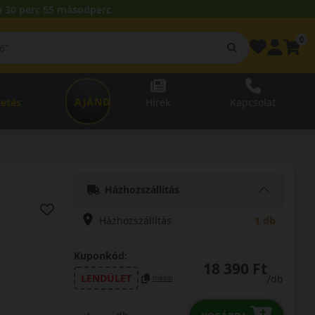
 30 perc 54 másodperc.
0
AJÁNDÉKUTALVÁNY
zetés
Hírek
Kapcsolat
Házhozszállítás
Házhozszállítás
1 db
Kuponkód:
18 390 Ft
LENDÜLET
/db
másol