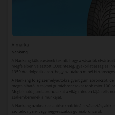
A márka
Nankang
A Nankang küldetésének tekinti, hogy a vásárlók elvárásait
megfelelően választott: „Őszinteség, gyakorlatiasság és in
1959 óta dolgozik azon, hogy az utakon minél biztonságo
A Nankang főleg személyautókra gyárt gumiabroncsot, de 
megtalálható. A tajvani gumiabroncsokat több mint 100 or
Megbízható gumiabroncsaikat a világ minden táján elismeri
szakembereinek a munkáját.
A Nankang azoknak az autósoknak ideális választás, akik 
szó téli-, nyári- vagy négyévszakos gumiabroncsról.