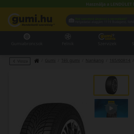
Használja a LENDÜLET 
Hol szeretné átvenni a termékeit?
Helyadatai alapján:
1119 Buda
Gumiabroncsok
Felnik
Szervizek
S
Gumi
Téli gumi
Nankang
165/60R14
Vissza