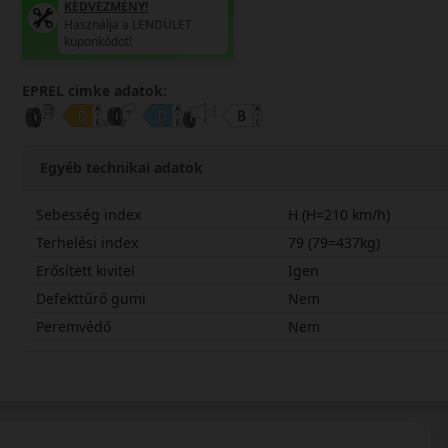
KEDVEZMÉNY!
Használja a LENDÜLET
kuponkódot!
EPREL cimke adatok:
Egyéb technikai adatok
Sebesség index
H (H=210 km/h)
Terhelési index
79 (79=437kg)
Erősített kivitel
Igen
Defekttűrő gumi
Nem
Peremvédő
Nem
16560R14HSV3X