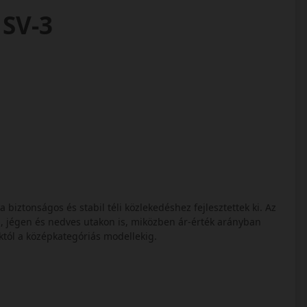
 SV-3
s
biztonságos és stabil téli közlekedéshez fejlesztettek ki. Az
, jégen és nedves utakon is, miközben ár-érték arányban
któl a középkategóriás modellekig.