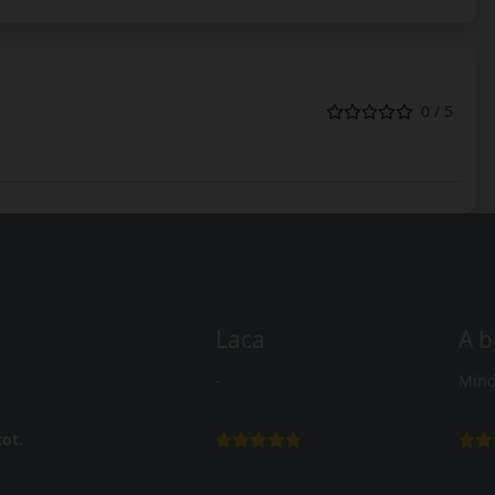
0 / 5
Laca
A b
-
Mind
ot.