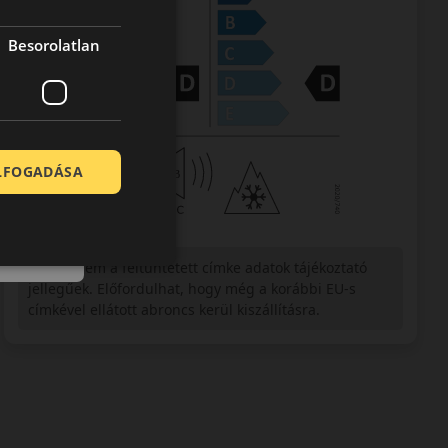
Besorolatlan
ELFOGADÁSA
Figyelem a feltüntetett címke adatok tájékoztató
jellegűek. Előfordulhat, hogy még a korábbi EU-s
címkével ellátott abroncs kerül kiszállításra.