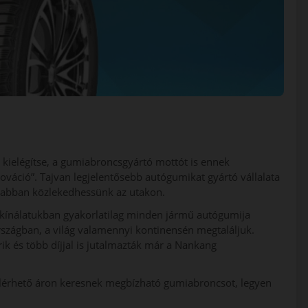
 kielégítse, a gumiabroncsgyártó mottót is ennek
nováció”. Tajvan legjelentősebb autógumikat gyártó vállalata
sabban közlekedhessünk az utakon.
kínálatukban gyakorlatilag minden jármű autógumija
szágban, a világ valamennyi kontinensén megtaláljuk.
k és több díjjal is jutalmazták már a Nankang
elérhető áron keresnek megbízható gumiabroncsot, legyen