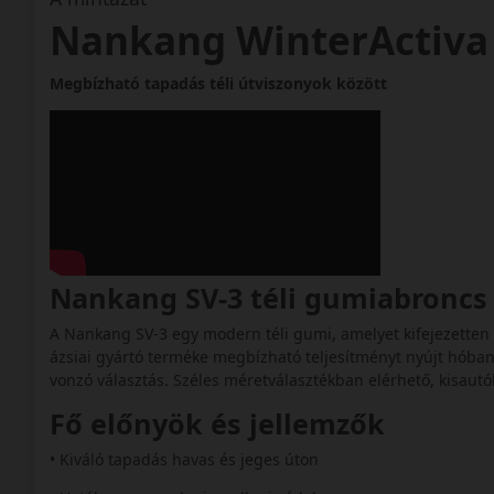
Nankang WinterActiva
Megbízható tapadás téli útviszonyok között
Nankang SV-3 téli gumiabronc
A Nankang SV-3 egy modern téli gumi, amelyet kifejezetten a 
ázsiai gyártó terméke megbízható teljesítményt nyújt hóban
vonzó választás. Széles méretválasztékban elérhető, kisautó
Fő előnyök és jellemzők
• Kiváló tapadás havas és jeges úton