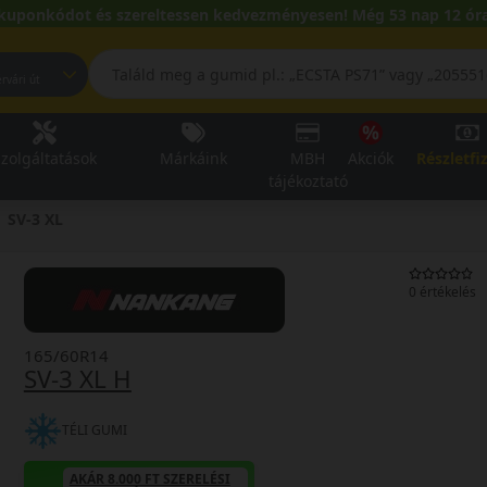
kuponkódot és szereltessen kedvezményesen! Még 53 nap 12 óra
pest, Fehérvári út
zolgáltatások
Márkáink
MBH
Akciók
Részletfi
tájékoztató
SV-3 XL
0 értékelés
165/60R14
SV-3 XL H
TÉLI GUMI
AKÁR 8.000 FT SZERELÉSI