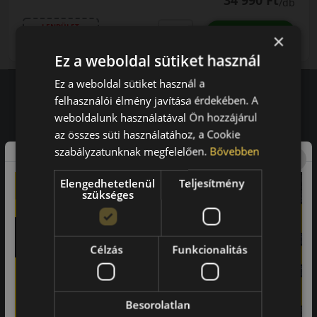
34 990 Ft
/db
LENDÜLET
db
KOSÁRBA
×
Kuponkód másolása
Ez a weboldal sütiket használ
Ez a weboldal sütiket használ a
felhasználói élmény javítása érdekében. A
weboldalunk használatával Ön hozzájárul
Vásárlói vélemények
az összes süti használatához, a Cookie
97.76%
szabályzatunknak megfelelően.
Bővebben
a vásárlók közül ajánlaná ismerősének ezt a boltot.
Elengedhetetlenül
Teljesítmény
szükséges
21659
vélemény alapján
Laca
Célzás
Funkcionalitás
-
Besorolatlan