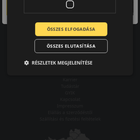
A bolt vásárlója
Minden tökéletesen működik.
ÖSSZES ELFOGADÁSA
ÖSSZES ELUTASÍTÁSA
Impresszum
RÉSZLETEK MEGJELENÍTÉSE
Adatvédelmi tájékoztató
Vásárlási feltételek
Karrier
Tudástár
GYIK
Kapcsolat
Impresszum
Elállás a szerződéstől
Szállítási és fizetési feltételek