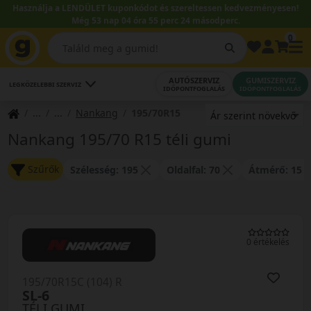
Használja a LENDÜLET kuponkódot és szereltessen kedvezményesen!
Még 53 nap 04 óra 55 perc 24 másodperc.
0
AUTÓSZERVIZ
GUMISZERVIZ
LEGKÖZELEBBI SZERVIZ
IDŐPONTFOGLALÁS
IDŐPONTFOGLALÁS
Nankang
195/70R15
Nankang 195/70 R15 téli gumi
Szűrők
Szélesség: 195
Oldalfal: 70
Átmérő: 15
0 értékelés
195/70R15C (104) R
SL-6
TÉLI GUMI