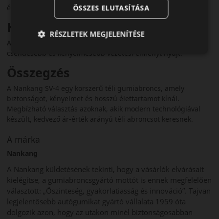
és latyakos úton is megbízható marad az abroncs.
ÖSSZES ELUTASÍTÁSA
Komfort és zajszint
RÉSZLETEK MEGJELENÍTÉSE
Az optimalizált mintázat csökkenti a gördülési zajokat, így
csendesebb és kényelmesebb vezetési élményt nyújt.
Összegzés
A Nankang SV-4 egy korszerű téli gumiabroncs, amely
biztonságot, kényelmet és hosszú élettartamot kínál.
Megbízható választás azoknak, akik modern technológiával
készült, kedvező ár-érték arányú téli abroncsot keresnek.
A márka
Nankang
A Nankang küldetésének tekinti, hogy a vásárlók elvárásait
kielégítse, a gumiabroncsgyártó mottót is ennek megfelelően
választott: „Őszinteség, gyakorlatiasság és innováció”. Tajvan
legjelentősebb autógumikat gyártó vállalata 1959 óta
dolgozik azon, hogy az utakon minél biztonságosabban