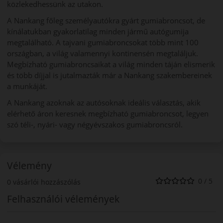
közlekedhessünk az utakon.
A Nankang főleg személyautókra gyárt gumiabroncsot, de
kínálatukban gyakorlatilag minden jármű autógumija
megtalálható. A tajvani gumiabroncsokat több mint 100
országban, a világ valamennyi kontinensén megtaláljuk.
Megbízható gumiabroncsaikat a világ minden táján elismerik
és több díjjal is jutalmazták már a Nankang szakembereinek
a munkáját.
A Nankang azoknak az autósoknak ideális választás, akik
elérhető áron keresnek megbízható gumiabroncsot, legyen
szó téli-, nyári- vagy négyévszakos gumiabroncsról.
Vélemény
0 / 5
0 vásárlói hozzászólás
Felhasználói vélemények