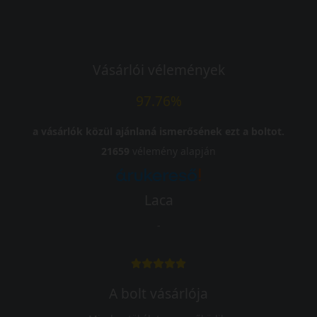
Vásárlói vélemények
97.76%
a vásárlók közül ajánlaná ismerősének ezt a boltot.
21659
vélemény alapján
Laca
-
A bolt vásárlója