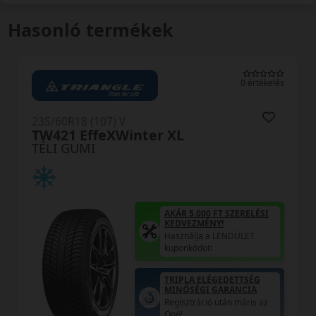
Hasonló termékek
0 értékelés
235/60R18 (107) V
TW421 EffeXWinter XL
TÉLI GUMI
AKÁR 5.000 FT SZERELÉSI
KEDVEZMÉNY!
Használja a LENDÜLET
kuponkódot!
TRIPLA ELÉGEDETTSÉG
MINŐSÉGI GARANCIA
Regisztráció után máris az
Öné!