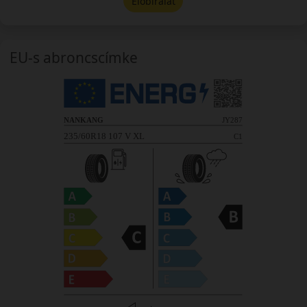
Előbírálat
EU-s abroncscímke