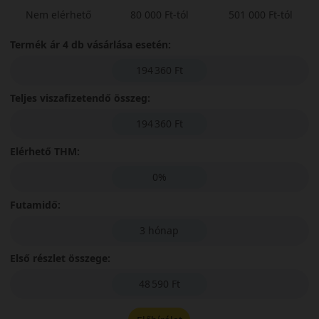
Nem elérhető
80 000 Ft-tól
501 000 Ft-tól
Termék ár 4 db vásárlása esetén:
194 360 Ft
Teljes viszafizetendő összeg:
194 360 Ft
Elérhető THM:
0%
Futamidő:
3 hónap
Első részlet összege:
48 590 Ft