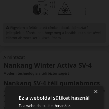
Figyelem a feltüntetett címke adatok tájékoztató
jellegűek. Előfordulhat, hogy még a korábbi EU-s címkével
ellátott abroncs kerül kiszállításra.
A mintázat
Nankang Winter Activa SV-4
Modern technológia a téli biztonságért
Nankang SV-4 téli gumiabroncs
×
A Nankang SV-4 a gyártó egyik legújabb téli fejlesztése, amely
az SV-3 továbbfejlesztett változataként még jobb tapadást és
Ez a weboldal sütiket használ
kényelmet kínál. Modern futófelülete és hidegálló
Ez a weboldal sütiket használ a
gumikeveréke biztonságos és stabil közlekedést nyújt havas,