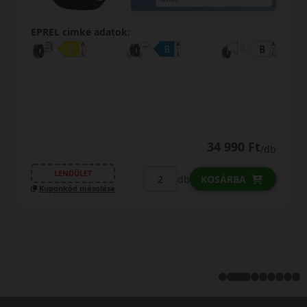
EPREL cimke adatok:
34 990 Ft
/db
LENDÜLET
db
KOSÁRBA
Kuponkód másolása