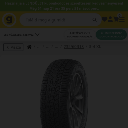
Használja a LENDÜLET kuponkódot és szereltessen kedvezményesen!
Még 51 nap 21 óra 35 perc 50 másodperc.
0
AUTÓSZERVIZ
GUMISZERVIZ
LEGKÖZELEBBI SZERVIZ
IDŐPONTFOGLALÁS
IDŐPONTFOGLALÁS
235/60R18
S-4 XL
Vissza