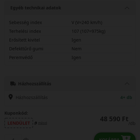
Egyéb technikai adatok
Sebesség index
V (V=240 km/h)
Terhelési index
107 (107=975kg)
Erősített kivitel
Igen
Defekttűrő gumi
Nem
Peremvédő
Igen
23560R18VSV4X
Házhozszállítás
Házhozszállítás
4+ db
Kuponkód:
48 590 Ft
LENDÜLET
/db
másol
db
KOSÁRBA