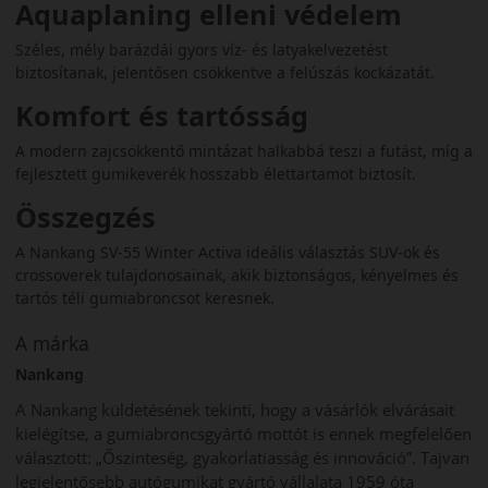
Aquaplaning elleni védelem
Széles, mély barázdái gyors víz- és latyakelvezetést
biztosítanak, jelentősen csökkentve a felúszás kockázatát.
Komfort és tartósság
A modern zajcsökkentő mintázat halkabbá teszi a futást, míg a
fejlesztett gumikeverék hosszabb élettartamot biztosít.
Összegzés
A Nankang SV-55 Winter Activa ideális választás SUV-ok és
crossoverek tulajdonosainak, akik biztonságos, kényelmes és
tartós téli gumiabroncsot keresnek.
A márka
Nankang
A Nankang küldetésének tekinti, hogy a vásárlók elvárásait
kielégítse, a gumiabroncsgyártó mottót is ennek megfelelően
választott: „Őszinteség, gyakorlatiasság és innováció”. Tajvan
legjelentősebb autógumikat gyártó vállalata 1959 óta