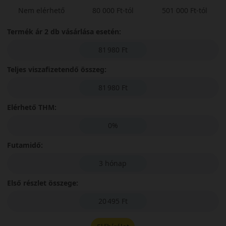
Nem elérhető
80 000 Ft-tól
501 000 Ft-tól
Termék ár 2 db vásárlása esetén:
81 980 Ft
Teljes viszafizetendő összeg:
81 980 Ft
Elérhető THM:
0%
Futamidő:
3 hónap
Első részlet összege:
20 495 Ft