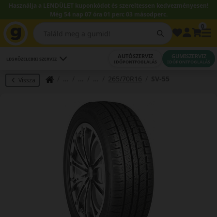
Használja a LENDÜLET kuponkódot és szereltessen kedvezményesen!
Még 54 nap 07 óra 01 perc 02 másodperc.
0
AUTÓSZERVIZ
GUMISZERVIZ
LEGKÖZELEBBI SZERVIZ
IDŐPONTFOGLALÁS
IDŐPONTFOGLALÁS
265/70R16
SV-55
Vissza