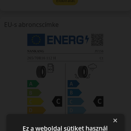
Előbírálat
EU-s abroncscímke
×
Ez a weboldal sütiket használ