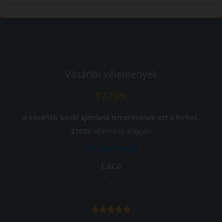
Vásárlói vélemények
97.76%
a vásárlók közül ajánlaná ismerősének ezt a boltot.
21659
vélemény alapján
Laca
-