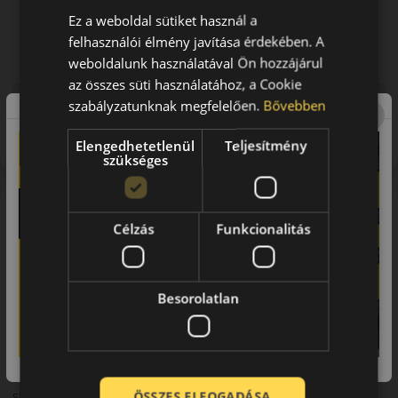
Ez a weboldal sütiket használ a
felhasználói élmény javítása érdekében. A
weboldalunk használatával Ön hozzájárul
az összes süti használatához, a Cookie
Figyelem a feltüntetett címke adatok tájékoztató
szabályzatunknak megfelelően.
Bővebben
jellegűek. Előfordulhat, hogy még a korábbi EU-s címkével
ellátott abroncs kerül kiszállításra.
Elengedhetetlenül
Teljesítmény
szükséges
A mintázat
Célzás
Funkcionalitás
Nankang Winter Activa
SV-55
Megbízható SUV biztonság télen
Nankang SV-55 Winter Activa téli
Besorolatlan
gumiabroncs
A Nankang SV-55 Winter Activa a SUV-ok és crossoverek téli
közlekedésére tervezett abroncs, amely biztonságot és
stabilitást kínál nagyobb járművek számára. Modern
ÖSSZES ELFOGADÁSA