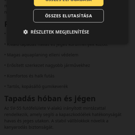
mintázata és hidegálló gumikeveréke megbízható tapadást
nyújt havas, jeges és nedves úton is.
ÖSSZES ELUTASÍTÁSA
Fő előnyök és jellemzők
RÉSZLETEK MEGJELENÍTÉSE
• SUV-okra és crossoverekre tervezve
• Kiváló tapadás havas és jeges körülmények között
• Magas aquaplaning elleni védelem
• Erősített szerkezet nagyobb járművekhez
• Komfortos és halk futás
• Tartós, kopásálló gumikeverék
Tapadás hóban és jégen
Az SV-55 futófelülete V-alakú irányított mintázattal
rendelkezik, amely segíti a kapaszkodóélek hatékonyságát
havas és jeges utakon. A stabil vállblokkok növelik a
kanyarodás biztonságát.