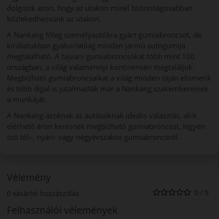
dolgozik azon, hogy az utakon minél biztonságosabban
közlekedhessünk az utakon.
A Nankang főleg személyautókra gyárt gumiabroncsot, de
kínálatukban gyakorlatilag minden jármű autógumija
megtalálható. A tajvani gumiabroncsokat több mint 100
országban, a világ valamennyi kontinensén megtaláljuk.
Megbízható gumiabroncsaikat a világ minden táján elismerik
és több díjjal is jutalmazták már a Nankang szakembereinek
a munkáját.
A Nankang azoknak az autósoknak ideális választás, akik
elérhető áron keresnek megbízható gumiabroncsot, legyen
szó téli-, nyári- vagy négyévszakos gumiabroncsról.
Vélemény
0 / 5
0 vásárlói hozzászólás
Felhasználói vélemények