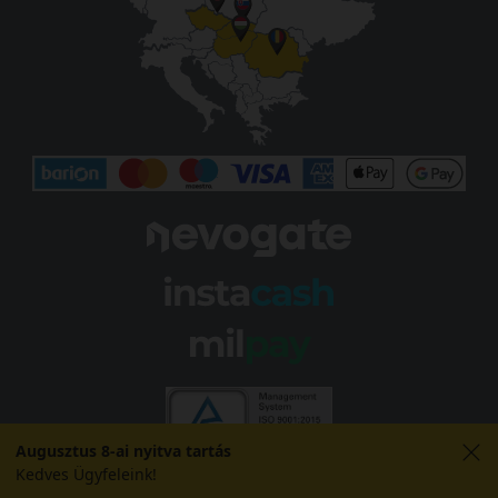
Augusztus 8-ai nyitva tartás
Kedves Ügyfeleink!