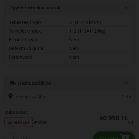
Egyéb technikai adatok
Sebesség index
H (H=210 km/h)
Terhelési index
112 (112=1120kg)
Erősített kivitel
Nem
Defekttűrő gumi
Nem
Peremvédő
Nem
26570R16HSV55
Házhozszállítás
Házhozszállítás
2 db
Kuponkód:
40 990 Ft
LENDÜLET
/db
másol
db
KOSÁRBA