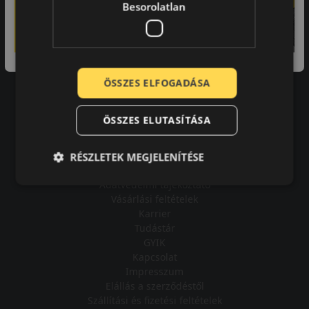
Besorolatlan
A bolt vásárlója
ÖSSZES ELFOGADÁSA
Minden tökéletesen működik.
ÖSSZES ELUTASÍTÁSA
RÉSZLETEK MEGJELENÍTÉSE
Impresszum
Adatvédelmi tájékoztató
Vásárlási feltételek
Karrier
Tudástár
GYIK
Kapcsolat
Impresszum
Elállás a szerződéstől
Szállítási és fizetési feltételek