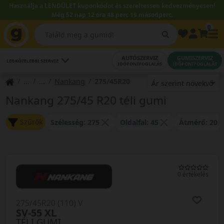
Használja a LENDÜLET kuponkódot és szereltessen kedvezményesen!
Még 52 nap 12 óra 48 perc 19 másodperc.
0
AUTÓSZERVIZ
GUMISZERVIZ
LEGKÖZELEBBI SZERVIZ
IDŐPONTFOGLALÁS
IDŐPONTFOGLALÁS
Nankang
275/45R20
Nankang 275/45 R20 téli gumi
Szűrők
Szélesség: 275
Oldalfal: 45
Átmérő: 20
0 értékelés
275/45R20 (110) V
SV-55 XL
TÉLI GUMI