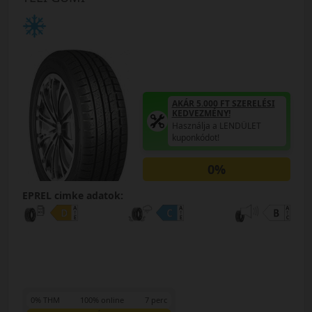
AKÁR 5.000 FT SZERELÉSI
KEDVEZMÉNY!
Használja a LENDÜLET
kuponkódot!
0%
EPREL cimke adatok:
0% THM
100% online
7 perc