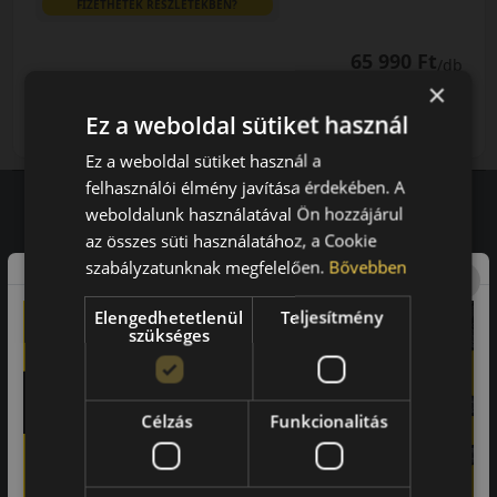
FIZETHETEK RÉSZLETEKBEN?
65 990 Ft
/db
×
LENDÜLET
db
KOSÁRBA
Ez a weboldal sütiket használ
Kuponkód másolása
Ez a weboldal sütiket használ a
felhasználói élmény javítása érdekében. A
weboldalunk használatával Ön hozzájárul
az összes süti használatához, a Cookie
Vásárlói vélemények
szabályzatunknak megfelelően.
Bővebben
97.76%
Elengedhetetlenül
Teljesítmény
szükséges
a vásárlók közül ajánlaná ismerősének ezt a boltot.
21659
vélemény alapján
Célzás
Funkcionalitás
Laca
-