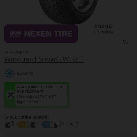
0 értékelés
165/70R14
Winguard SnowG WH2 T
TÉLI GUMI
AKÁR 8.000 FT SZERELÉSI
KEDVEZMÉNY!
Használja a LENDÜLET
kuponkódot!
EPREL cimke adatok: