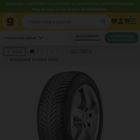
Használja a LENDÜLET kuponkódot és szereltessen kedvezményesen!
Még 53 nap 20 óra 34 perc 24 másodperc.
0
AUTÓSZERVIZ
GUMISZERVIZ
LEGKÖZELEBBI SZERVIZ
IDŐPONTFOGLALÁS
IDŐPONTFOGLALÁS
165/70R14
Vissza
Winguard SnowG WH2