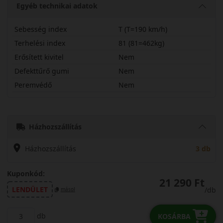
Egyéb technikai adatok
Sebesség index
T (T=190 km/h)
Terhelési index
81 (81=462kg)
Erősített kivitel
Nem
Defekttűrő gumi
Nem
Peremvédő
Nem
16570R14TWGSWH2
Házhozszállítás
Házhozszállítás
3 db
Kuponkód:
21 290 Ft
LENDÜLET
/db
másol
db
KOSÁRBA