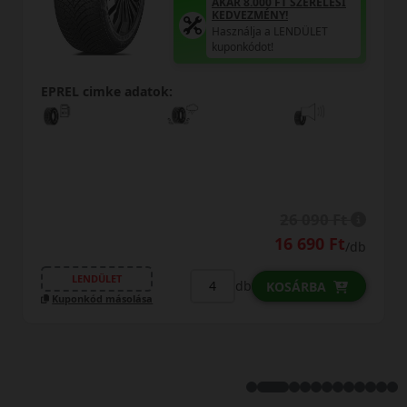
T SZERELÉSI
AKÁR 8.000 FT S
!
KEDVEZMÉNY!
LENDÜLET
Használja a LEN
kuponkódot!
EPREL cimke adatok:
26 090 Ft
16 690 Ft
17 
/db
LENDÜLET
db
OSÁRBA
KOSÁ
Kuponkód másolása