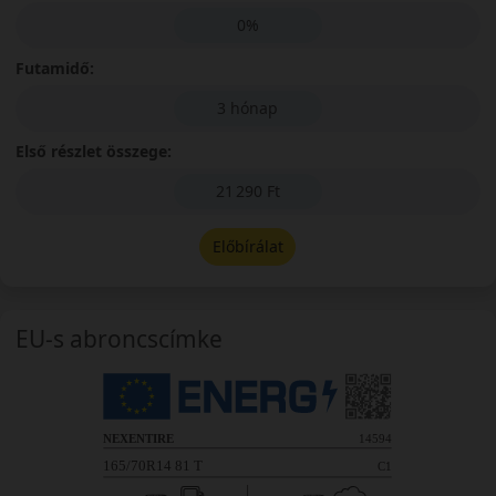
0%
Futamidő:
3 hónap
Első részlet összege:
21 290 Ft
Előbírálat
EU-s abroncscímke