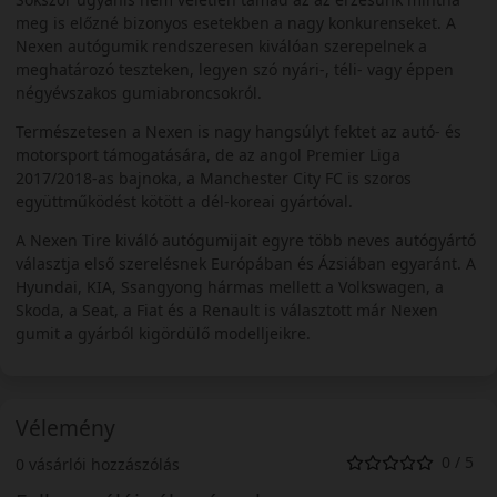
meg is előzné bizonyos esetekben a nagy konkurenseket. A
Nexen autógumik rendszeresen kiválóan szerepelnek a
meghatározó teszteken, legyen szó nyári-, téli- vagy éppen
négyévszakos gumiabroncsokról.
Természetesen a Nexen is nagy hangsúlyt fektet az autó- és
motorsport támogatására, de az angol Premier Liga
2017/2018-as bajnoka, a Manchester City FC is szoros
együttműködést kötött a dél-koreai gyártóval.
A Nexen Tire kiváló autógumijait egyre több neves autógyártó
választja első szerelésnek Európában és Ázsiában egyaránt. A
Hyundai, KIA, Ssangyong hármas mellett a Volkswagen, a
Skoda, a Seat, a Fiat és a Renault is választott már Nexen
gumit a gyárból kigördülő modelljeikre.
Vélemény
0 / 5
0 vásárlói hozzászólás