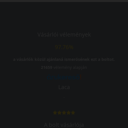
Vásárlói vélemények
97.76%
a vásárlók közül ajánlaná ismerősének ezt a boltot.
21659
vélemény alapján
Laca
-
A bolt vásárlója