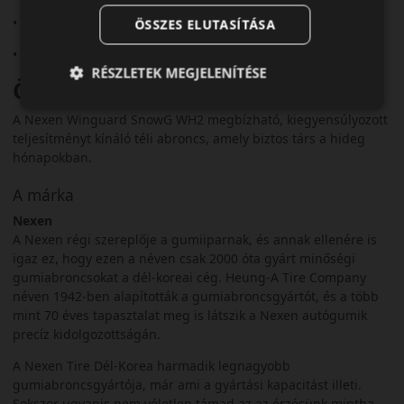
• Csendes, komfortos futás
ÖSSZES ELUTASÍTÁSA
• 3PMSF minősítés
RÉSZLETEK MEGJELENÍTÉSE
Összegzés
A Nexen Winguard SnowG WH2 megbízható, kiegyensúlyozott
teljesítményt kínáló téli abroncs, amely biztos társ a hideg
hónapokban.
A márka
Nexen
A Nexen régi szereplője a gumiiparnak, és annak ellenére is
igaz ez, hogy ezen a néven csak 2000 óta gyárt minőségi
gumiabroncsokat a dél-koreai cég. Heung-A Tire Company
néven 1942-ben alapították a gumiabroncsgyártót, és a több
mint 70 éves tapasztalat meg is látszik a Nexen autógumik
precíz kidolgozottságán.
A Nexen Tire Dél-Korea harmadik legnagyobb
gumiabroncsgyártója, már ami a gyártási kapacitást illeti.
Sokszor ugyanis nem véletlen támad az az érzésünk mintha