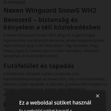
A mintázat
Nexen Winguard SnowG WH2
Bevezető – biztonság és
kényelem a téli közlekedésben
A Nexen Winguard SnowG WH2 téligumi a gyártó egyik
legismertebb személyautó-abroncsa, amely kiegyensúlyozott
teljesítményt nyújt a téli időszakban. Úgy tervezték, hogy
havas, jeges és nedves úton is stabil maradjon, miközben
kényelmes és halk futást biztosít.
Futófelület és tapadás
A futófelület irányított V-alakú mintázata erős
kapaszkodóképességet ad havas úton, míg a sűrű lamellázás
fokozza a jeges tapadást. A speciális gumikeverék hidegben is
megőrzi rugalmasságát, ezáltal stabil fékezést és
×
kormányozhatóságot kínál.
Ez a weboldal sütiket használ
Biztonsági jellemzők
Ez a weboldal sütiket használ a