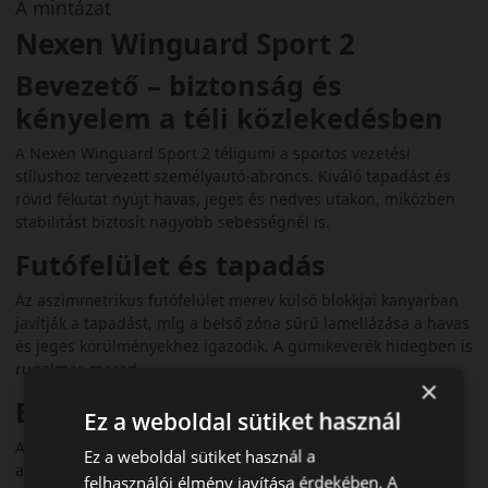
A mintázat
Nexen Winguard Sport 2
Bevezető – biztonság és
kényelem a téli közlekedésben
A Nexen Winguard Sport 2 téligumi a sportos vezetési
stílushoz tervezett személyautó-abroncs. Kiváló tapadást és
rövid fékutat nyújt havas, jeges és nedves utakon, miközben
stabilitást biztosít nagyobb sebességnél is.
Futófelület és tapadás
Az aszimmetrikus futófelület merev külső blokkjai kanyarban
javítják a tapadást, míg a belső zóna sűrű lamellázása a havas
és jeges körülményekhez igazodik. A gumikeverék hidegben is
rugalmas marad.
×
Biztonsági jellemzők
Ez a weboldal sütiket használ
A széles barázdák gyors vízelvezetést kínálnak, így csökkentik
Ez a weboldal sütiket használ a
az aquaplaning kockázatát. A 3PMSF jelölés igazolja a téli
felhasználói élmény javítása érdekében. A