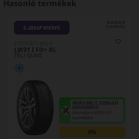
Hasonló termékek
0 értékelés
215/50R17 (95) V
Winguard Sport2 WU7 XL
TÉLI GUMI
T SZERELÉSI
AKÁR 6.000 FT S
!
KEDVEZMÉNY!
LENDÜLET
Használja a LEN
kuponkódot!
0%