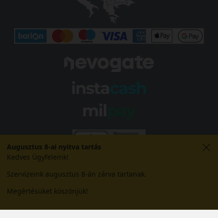
Augusztus 8-ai nyitva tartás
Kedves Ügyfeleink!
Szervizeink augusztus 8-án zárva tartanak.
Megértésüket köszönjük!