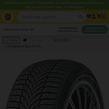
Használja a LENDÜLET kuponkódot és szereltessen kedvezményesen!
Még 54 nap 21 óra 51 perc 11 másodperc.
0
AUTÓSZERVIZ
GUMISZERVIZ
LEGKÖZELEBBI SZERVIZ
IDŐPONTFOGLALÁS
IDŐPONTFOGLALÁS
215/50R17
Vissza
Winguard Sport2 XL