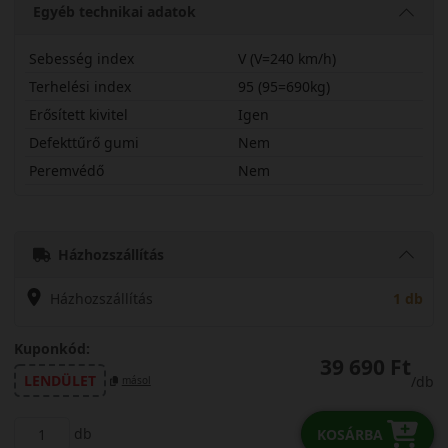
Egyéb technikai adatok
Sebesség index
V (V=240 km/h)
Terhelési index
95 (95=690kg)
Erősített kivitel
Igen
Defekttűrő gumi
Nem
Peremvédő
Nem
21550R17VWGSP2X
Házhozszállítás
Házhozszállítás
1 db
Kuponkód:
39 690 Ft
LENDÜLET
/db
másol
db
KOSÁRBA