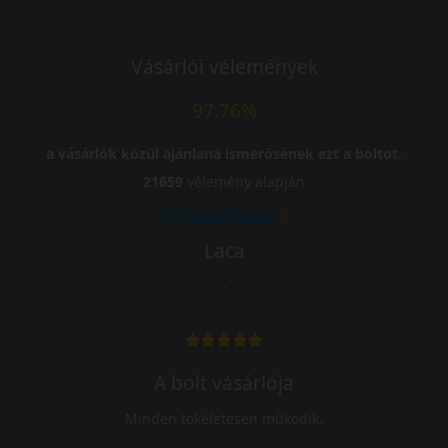
Vásárlói vélemények
97.76%
a vásárlók közül ajánlaná ismerősének ezt a boltot.
21659
vélemény alapján
Laca
-
A bolt vásárlója
Minden tökéletesen működik.