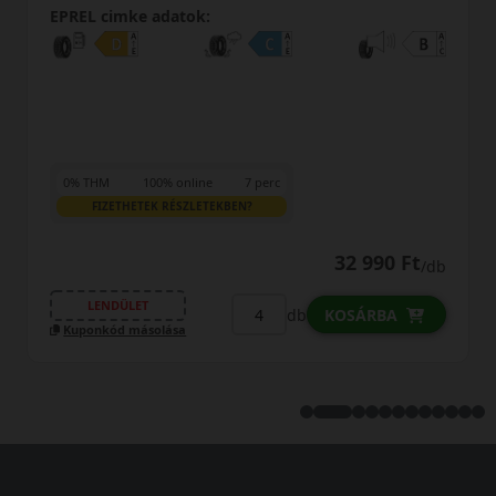
EPREL cimke adatok:
0% THM
100% online
7 perc
FIZETHETEK RÉSZLETEKBEN?
32 990 Ft
39 
/db
LENDÜLET
db
OSÁRBA
KOSÁ
Kuponkód másolása