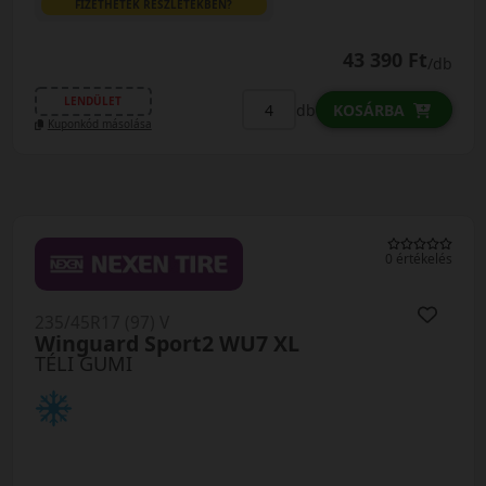
FIZETHETEK RÉSZLETEKBEN?
43 390 Ft
/db
LENDÜLET
db
KOSÁRBA
Kuponkód másolása
0 értékelés
235/45R17 (97) V
Winguard Sport2 WU7 XL
TÉLI GUMI