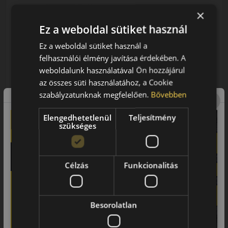
×
AKÁR 6.000 FT SZERELÉSI
Ez a weboldal sütiket használ
KEDVEZMÉNY!
Használja a LENDÜLET
Ez a weboldal sütiket használ a
kuponkódot!
felhasználói élmény javítása érdekében. A
0%
weboldalunk használatával Ön hozzájárul
az összes süti használatához, a Cookie
EPREL cimke adatok:
szabályzatunknak megfelelően.
Bővebben
Elengedhetetlenül
Teljesítmény
szükséges
0% THM
100% online
7 perc
Célzás
Funkcionalitás
FIZETHETEK RÉSZLETEKBEN?
43 390 Ft
/db
Besorolatlan
LENDÜLET
db
KOSÁRBA