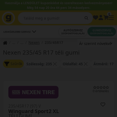
Használja a LENDÜLET kuponkódot és szereltessen kedvezményesen!
Még 54 nap 20 óra 44 perc 33 másodperc.
0
AUTÓSZERVIZ
GUMISZERVIZ
LEGKÖZELEBBI SZERVIZ
IDŐPONTFOGLALÁS
IDŐPONTFOGLALÁS
Nexen
235/45R17
Nexen 235/45 R17 téli gumi
Szűrők
Szélesség: 235
Oldalfal: 45
Átmérő: 17
0 értékelés
235/45R17 (97) V
Winguard Sport2 XL
TÉLI GUMI