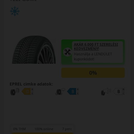
AKÁR 6.000 FT SZERELÉSI
KEDVEZMÉNY!
Használja a LENDÜLET
kuponkódot!
0%
EPREL cimke adatok:
0% THM
100% online
7 perc