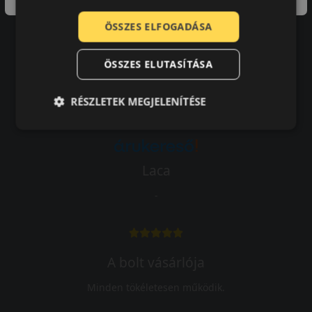
ÖSSZES ELFOGADÁSA
Vásárlói vélemények
ÖSSZES ELUTASÍTÁSA
97.76%
RÉSZLETEK MEGJELENÍTÉSE
a vásárlók közül ajánlaná ismerősének ezt a boltot.
21659
vélemény alapján
Laca
-
A bolt vásárlója
Minden tökéletesen működik.