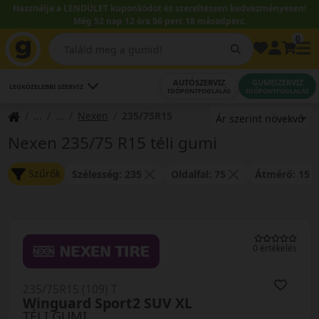
Használja a LENDÜLET kuponkódot és szereltessen kedvezményesen!
Még 52 nap 12 óra 56 perc 17 másodperc.
0
AUTÓSZERVIZ
GUMISZERVIZ
LEGKÖZELEBBI SZERVIZ
IDŐPONTFOGLALÁS
IDŐPONTFOGLALÁS
Nexen
235/75R15
Nexen 235/75 R15 téli gumi
Szűrők
Szélesség: 235
Oldalfal: 75
Átmérő: 15
0 értékelés
235/75R15 (109) T
Winguard Sport2 SUV XL
TÉLI GUMI