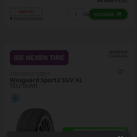
36 690 Ft
/db
LENDÜLET
db
KOSÁRBA
Kuponkód másolása
0 értékelés
235/75R15 (109) T
Winguard Sport2 SUV XL
TÉLI GUMI
AKÁR 8.000 FT SZERELÉSI
KEDVEZMÉNY!