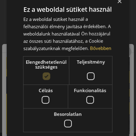
×
Használja a LENDÜLET
Ez a weboldal sütiket használ
kuponkódot!
Ez a weboldal sütiket használ a
0%
felhasználói élmény javítása érdekében. A
weboldalunk használatával Ön hozzájárul
EPREL cimke adatok:
az összes süti használatához, a Cookie
szabályzatunknak megfelelően.
Bővebben
Elengedhetetlenül
Teljesítmény
szükséges
0% THM
100% online
7 perc
FIZETHETEK RÉSZLETEKBEN?
Célzás
Funkcionalitás
36 890 Ft
/db
Besorolatlan
LENDÜLET
db
KOSÁRBA
Kuponkód másolása