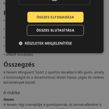
kellene kötniük a biztonságban.
Fő előnyök röviden:
ÖSSZES ELFOGADÁSA
• Sportos kialakítás
• Rövid fékút havas és jeges úton
ÖSSZES ELUTASÍTÁSA
• Aszimmetrikus futófelület
RÉSZLETEK MEGJELENÍTÉSE
• Aquaplaning elleni védelem
• 3PMSF minősítés
Összegzés
A Nexen Winguard Sport 2 sportos karakterű téli gumi, amely
a biztonságot és a dinamizmust ötvözi havas, jeges és nedves
körülmények között.
A márka
Nexen
A Nexen régi szereplője a gumiiparnak, és annak ellenére is