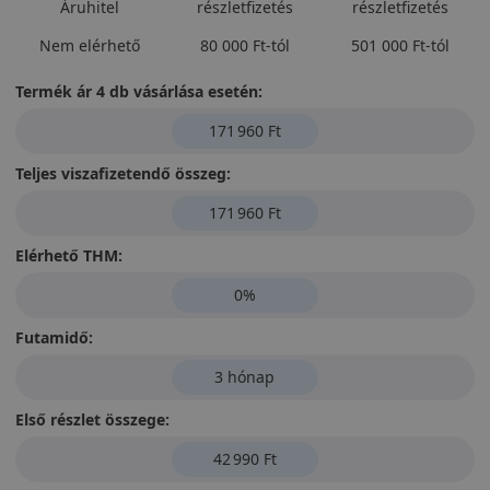
Áruhitel
részletfizetés
részletfizetés
Nem elérhető
80 000 Ft-tól
501 000 Ft-tól
Termék ár 4 db vásárlása esetén:
171 960 Ft
Teljes viszafizetendő összeg:
171 960 Ft
Elérhető THM:
0%
Futamidő:
3 hónap
Első részlet összege:
42 990 Ft