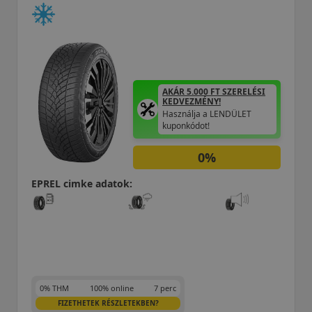
AKÁR 5.000 FT SZERELÉSI
KEDVEZMÉNY!
Használja a LENDÜLET
kuponkódot!
0%
EPREL cimke adatok:
0% THM
100% online
7 perc
FIZETHETEK RÉSZLETEKBEN?