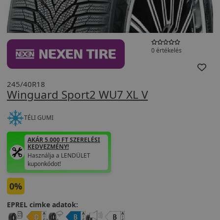
0 értékelés
245/40R18
Winguard Sport2 WU7 XL V
TÉLI GUMI
AKÁR 5.000 FT SZERELÉSI
KEDVEZMÉNY!
Használja a LENDÜLET
kuponkódot!
0%
EPREL cimke adatok: