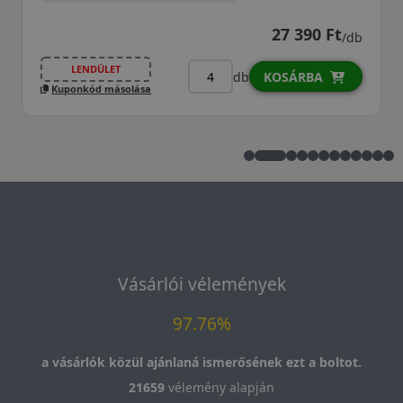
27 390 Ft
/db
LENDÜLET
db
KOSÁRBA
Kuponkód másolása
Vásárlói vélemények
97.76%
a vásárlók közül ajánlaná ismerősének ezt a boltot.
21659
vélemény alapján