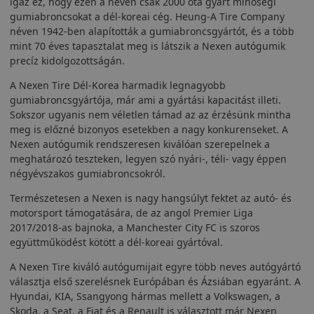
igaz ez, hogy ezen a néven csak 2000 óta gyárt minőségi
gumiabroncsokat a dél-koreai cég. Heung-A Tire Company
néven 1942-ben alapították a gumiabroncsgyártót, és a több
mint 70 éves tapasztalat meg is látszik a Nexen autógumik
precíz kidolgozottságán.
A Nexen Tire Dél-Korea harmadik legnagyobb
gumiabroncsgyártója, már ami a gyártási kapacitást illeti.
Sokszor ugyanis nem véletlen támad az az érzésünk mintha
meg is előzné bizonyos esetekben a nagy konkurenseket. A
Nexen autógumik rendszeresen kiválóan szerepelnek a
meghatározó teszteken, legyen szó nyári-, téli- vagy éppen
négyévszakos gumiabroncsokról.
Természetesen a Nexen is nagy hangsúlyt fektet az autó- és
motorsport támogatására, de az angol Premier Liga
2017/2018-as bajnoka, a Manchester City FC is szoros
együttműködést kötött a dél-koreai gyártóval.
A Nexen Tire kiváló autógumijait egyre több neves autógyártó
választja első szerelésnek Európában és Ázsiában egyaránt. A
Hyundai, KIA, Ssangyong hármas mellett a Volkswagen, a
Skoda, a Seat, a Fiat és a Renault is választott már Nexen