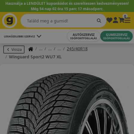
Használja a LENDÜLET kuponkódot és szereltessen kedvezményesen!
Még 54 nap 02 óra 15 perc 16 másodperc.
0
AUTÓSZERVIZ
GUMISZERVIZ
LEGKÖZELEBBI SZERVIZ
IDŐPONTFOGLALÁS
IDŐPONTFOGLALÁS
245/40R18
Vissza
Winguard Sport2 WU7 XL