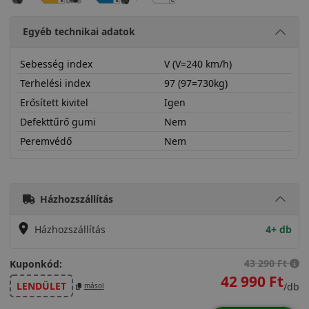
Egyéb technikai adatok
Sebesség index
V (V=240 km/h)
Terhelési index
97 (97=730kg)
Erősített kivitel
Igen
Defekttűrő gumi
Nem
Peremvédő
Nem
24540R18VWU7X
Házhozszállítás
Házhozszállítás
4+ db
43 290 Ft
Kuponkód:
42 990 Ft
LENDÜLET
/db
másol