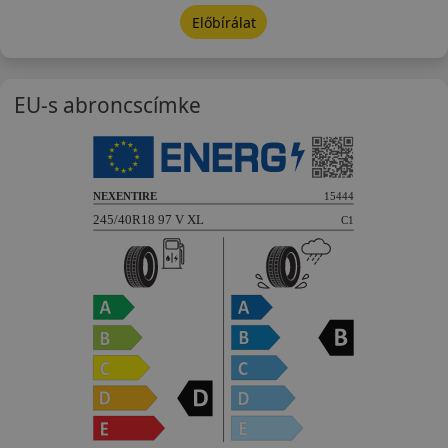
Előbírálat
EU-s abroncscímke