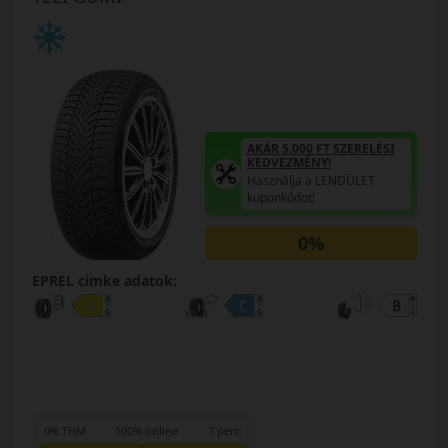
AKÁR 5.000 FT SZERELÉSI
KEDVEZMÉNY!
Használja a LENDÜLET
kuponkódot!
0%
EPREL cimke adatok:
0% THM
100% online
7 perc