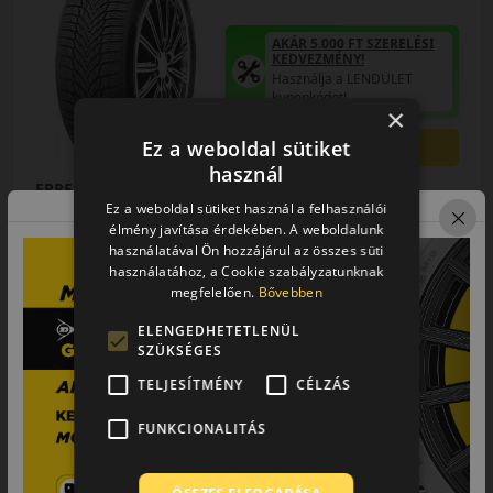
AKÁR 5.000 FT SZERELÉSI
KEDVEZMÉNY!
Használja a LENDÜLET
kuponkódot!
×
0%
Ez a weboldal sütiket
használ
EPREL cimke adatok:
Ez a weboldal sütiket használ a felhasználói
élmény javítása érdekében. A weboldalunk
használatával Ön hozzájárul az összes süti
használatához, a Cookie szabályzatunknak
megfelelően.
Bővebben
ELENGEDHETETLENÜL
SZÜKSÉGES
0% THM
100% online
7 perc
FIZETHETEK RÉSZLETEKBEN?
TELJESÍTMÉNY
CÉLZÁS
FUNKCIONALITÁS
48 490 Ft
/db
LENDÜLET
db
KOSÁRBA