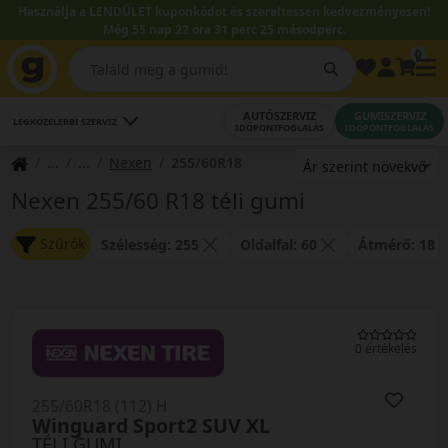
Használja a LENDÜLET kuponkódot és szereltessen kedvezményesen!
Még 55 nap 22 óra 31 perc 25 másodperc.
0
AUTÓSZERVIZ
GUMISZERVIZ
LEGKÖZELEBBI SZERVIZ
IDŐPONTFOGLALÁS
IDŐPONTFOGLALÁS
Nexen
255/60R18
Nexen 255/60 R18 téli gumi
Szűrők
Szélesség: 255
Oldalfal: 60
Átmérő: 18
0 értékelés
255/60R18 (112) H
Winguard Sport2 SUV XL
TÉLI GUMI