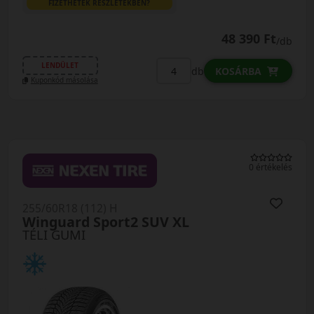
FIZETHETEK RÉSZLETEKBEN?
48 390 Ft
/db
LENDÜLET
db
KOSÁRBA
Kuponkód másolása
0 értékelés
255/60R18 (112) H
Winguard Sport2 SUV XL
TÉLI GUMI