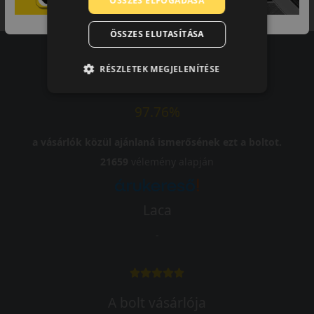
ÖSSZES ELFOGADÁSA
Kuponkód másolása
ÖSSZES ELUTASÍTÁSA
RÉSZLETEK MEGJELENÍTÉSE
Vásárlói vélemények
97.76%
a vásárlók közül ajánlaná ismerősének ezt a boltot.
21659
vélemény alapján
Laca
-
A bolt vásárlója