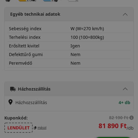
Egyéb technikai adatok
Sebesség index
W (W=270 km/h)
Terhelési index
100 (100=800kg)
Erősített kivitel
Igen
Defekttűrő gumi
Nem
Peremvédő
Nem
27535R19WWU7X
Házhozszállítás
Házhozszállítás
4+ db
82 190 Ft
Kuponkód:
81 890 Ft
LENDÜLET
/db
másol