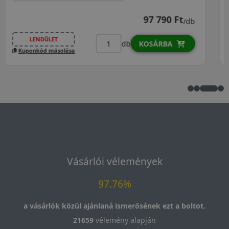
113 690 Ft
99 890 Ft
/db
LENDÜLET
db
KOSÁRBA
Kuponkód másolása
Vásárlói vélemények
97.76%
a vásárlók közül ajánlaná ismerősének ezt a boltot.
21659
vélemény alapján