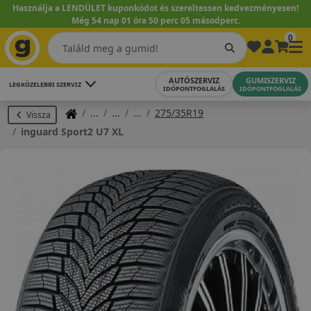
Használja a LENDÜLET kuponkódot és szereltessen kedvezményesen!
Még 54 nap 01 óra 50 perc 04 másodperc.
0
AUTÓSZERVIZ
GUMISZERVIZ
LEGKÖZELEBBI SZERVIZ
IDŐPONTFOGLALÁS
IDŐPONTFOGLALÁS
275/35R19
Vissza
inguard Sport2 U7 XL