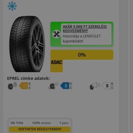
AKÁR 5.000 FT SZERELÉSI
KEDVEZMÉNY!
Használja a LENDÜLET
kuponkódot!
0%
EPREL cimke adatok:
0% THM
100% online
7 perc
FIZETHETEK RÉSZLETEKBEN?