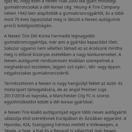
igaz ez, hogy ezen a néven csak 2000 óta gyárt minőségi
gumiabroncsokat a dél-koreai cég. Heung-A Tire Company
néven 1942-ben alapították a gumiabroncsgyártót, és a több
mint 70 éves tapasztalat meg is látszik a Nexen autógumik
precíz kidolgozottságán.
A Nexen Tire Dél-Korea harmadik legnagyobb
gumiabroncsgyártója, már ami a gyártási kapacitást illeti.
Sokszor ugyanis nem véletlen támad az az érzésünk mintha
meg is előzné bizonyos esetekben a nagy konkurenseket. A
Nexen autógumik rendszeresen kiválóan szerepelnek a
meghatározó teszteken, legyen szó nyári-, téli- vagy éppen
négyévszakos gumiabroncsokról.
Természetesen a Nexen is nagy hangsúlyt fektet az autó- és
motorsport támogatására, de az angol Premier Liga
2017/2018-as bajnoka, a Manchester City FC is szoros
együttműködést kötött a dél-koreai gyártóval.
A Nexen Tire kiváló autógumijait egyre több neves autógyártó
választja első szerelésnek Európában és Ázsiában egyaránt. A
Hyundai, KIA, Ssangyong hármas mellett a Volkswagen, a
Skoda, a Seat, a Fiat és a Renault is választott már Nexen