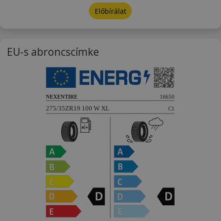
Előbírálat
EU-s abroncscímke