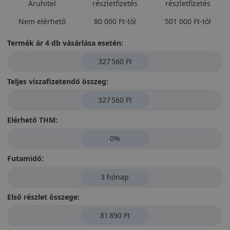
Áruhitel
részletfizetés
részletfizetés
Nem elérhető
80 000 Ft-tól
501 000 Ft-tól
Termék ár 4 db vásárlása esetén:
327 560 Ft
Teljes viszafizetendő összeg:
327 560 Ft
Elérhető THM:
0%
Futamidő:
3 hónap
Első részlet összege:
81 890 Ft