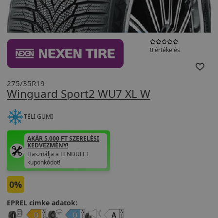
0 értékelés
275/35R19
Winguard Sport2 WU7 XL W
TÉLI GUMI
AKÁR 5.000 FT SZERELÉSI
KEDVEZMÉNY!
Használja a LENDÜLET
kuponkódot!
0%
EPREL cimke adatok: