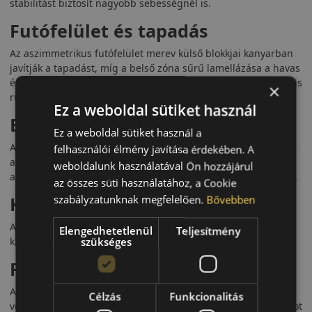
stabilitást biztosít nagyobb sebességnél is.
Futófelület és tapadás
Az aszimmetrikus futófelület merev külső blokkjai kanyarban
javítják a tapadást, míg a belső zóna sűrű lamellázása a havas
és jeges körülményekhez igazodik. A gumikeverék hidegben is
×
rugalmas marad.
Ez a weboldal sütiket használ
Biztonsági jellemzők
Ez a weboldal sütiket használ a
A széles barázdák gyors vízelvezetést kínálnak, így csökkentik
felhasználói élmény javítása érdekében. A
az aquaplaning kockázatát. A 3PMSF jelölés igazolja a téli
weboldalunk használatával Ön hozzájárul
alkalmasságát. A rövid fékút még csúszós úton is kiemelkedő.
az összes süti használatához, a Cookie
Komfort és zajszint
szabályzatunknak megfelelően.
Bővebben
A Sport 2 optimalizált mintázata a sportos jellege mellett
Elengedhetetlenül
Teljesítmény
kiegyensúlyozott, mérsékelt zajszintet biztosít.
szükséges
Felhasználási ajánlás
A Nexen Winguard Sport 2 azoknak ajánlott, akik sportos
Célzás
Funkcionalitás
vezetést szeretnének télen is, anélkül, hogy kompromisszumot