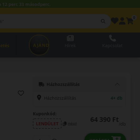
 12 perc 32 másodperc.
0
AJÁNDÉKUTALVÁNY
zetés
Hírek
Kapcsolat
Házhozszállítás
Házhozszállítás
4+ db
Kuponkód:
64 390 Ft
LENDÜLET
/db
másol