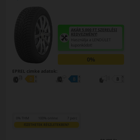
AKÁR 5.000 FT SZERELÉSI
KEDVEZMÉNY!
Használja a LENDÜLET
kuponkódot!
0%
EPREL cimke adatok:
0% THM
100% online
7 perc
FIZETHETEK RÉSZLETEKBEN?