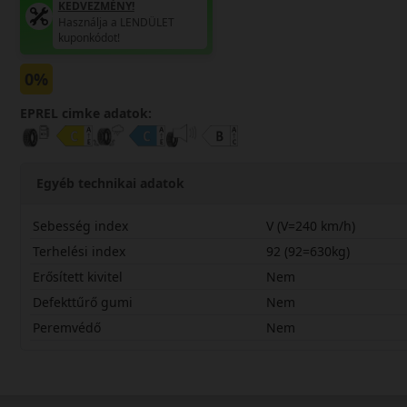
KEDVEZMÉNY!
Használja a LENDÜLET
kuponkódot!
0%
EPREL cimke adatok:
Egyéb technikai adatok
Sebesség index
V (V=240 km/h)
Terhelési index
92 (92=630kg)
Erősített kivitel
Nem
Defekttűrő gumi
Nem
Peremvédő
Nem
21550R18VPWGW