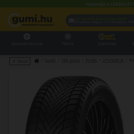
Használja a LENDÜLET 
Hol szeretné átvenni a termékeit?
Helyadatai alapján:
1119 Buda
Gumiabroncsok
Felnik
Szervizek
S
Gumi
Téli gumi
Pirelli
215/50R18
P
Vissza