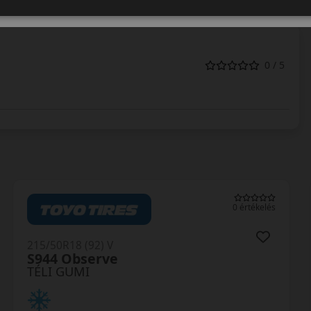
0 / 5
0 értékelés
215/50R18 (92) V
S944 Observe
TÉLI GUMI