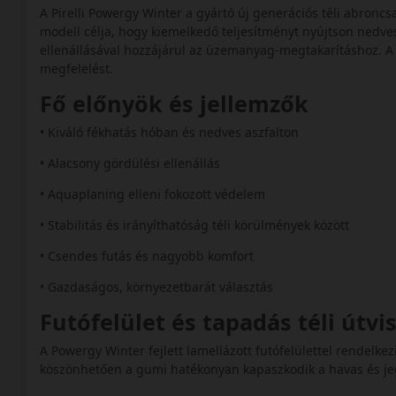
A Pirelli Powergy Winter a gyártó új generációs téli abronc
modell célja, hogy kiemelkedő teljesítményt nyújtson nedve
ellenállásával hozzájárul az üzemanyag-megtakarításhoz. A 
megfelelést.
Fő előnyök és jellemzők
• Kiváló fékhatás hóban és nedves aszfalton
• Alacsony gördülési ellenállás
• Aquaplaning elleni fokozott védelem
• Stabilitás és irányíthatóság téli körülmények között
• Csendes futás és nagyobb komfort
• Gazdaságos, környezetbarát választás
Futófelület és tapadás téli útv
A Powergy Winter fejlett lamellázott futófelülettel rendelkez
köszönhetően a gumi hatékonyan kapaszkodik a havas és jege