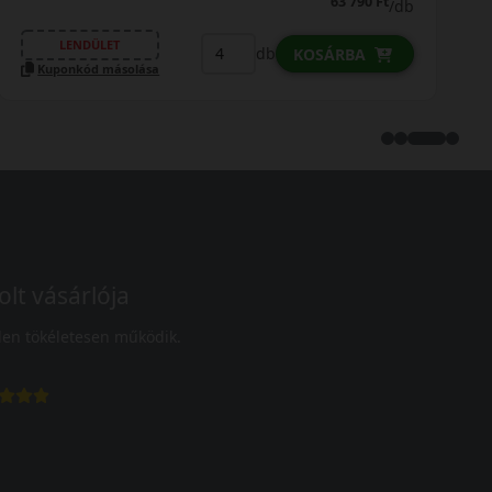
63 790 Ft
/db
LENDÜLET
db
KOSÁRBA
Kuponkód másolása
olt vásárlója
en tökéletesen működik.