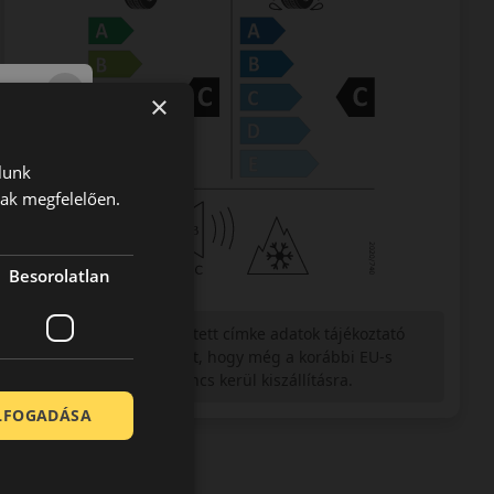
×
lunk
nak megfelelően.
Besorolatlan
Figyelem a feltüntetett címke adatok tájékoztató
jellegűek. Előfordulhat, hogy még a korábbi EU-s
címkével ellátott abroncs kerül kiszállításra.
ELFOGADÁSA