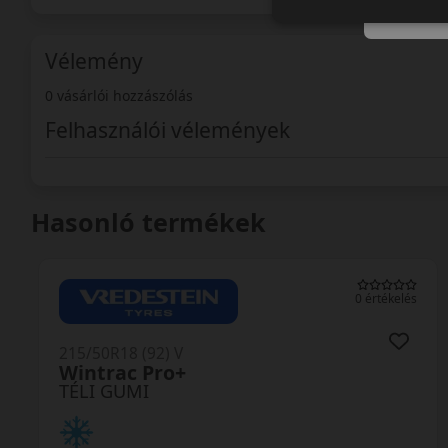
Vélemény
0 vásárlói hozzászólás
Felhasználói vélemények
Hasonló termékek
0 értékelés
215/50R18 (92) V
Wintrac Pro+
TÉLI GUMI