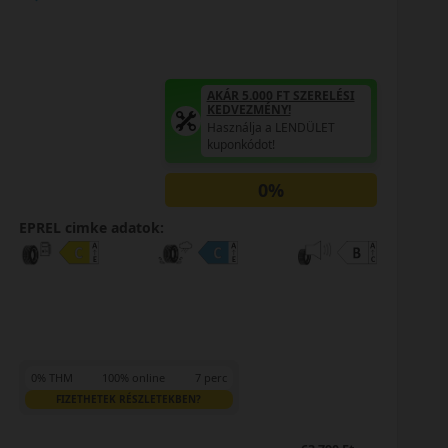
AKÁR 5.000 FT SZERELÉSI
KEDVEZMÉNY!
Használja a LENDÜLET
kuponkódot!
0%
EPREL cimke adatok:
0% THM
100% online
7 perc
FIZETHETEK RÉSZLETEKBEN?