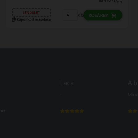
58 490 Ft
/db
LENDÜLET
db
KOSÁRBA
Kuponkód másolása
Laca
A b
-
Mind
ot.