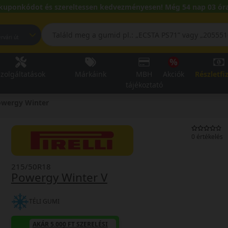
kuponkódot és szereltessen kedvezményesen! Még 54 nap 03 óra
pest, Fehérvári út
zolgáltatások
Márkáink
MBH
Akciók
Részletfi
tájékoztató
owergy Winter
0 értékelés
215/50R18
Powergy Winter V
TÉLI GUMI
AKÁR 5.000 FT SZERELÉSI