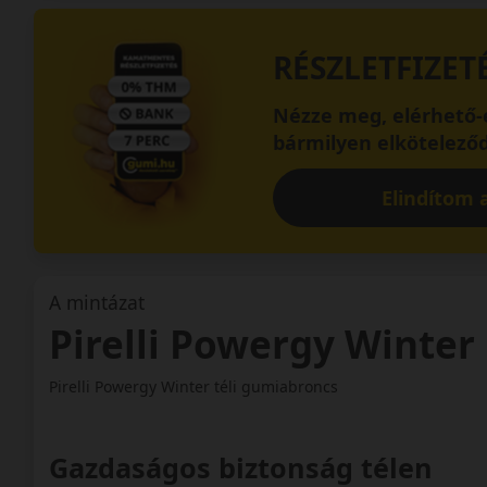
RÉSZLETFIZET
Nézze meg, elérhető-e
bármilyen elköteleződ
Elindítom a
A mintázat
Pirelli Powergy Winter
Pirelli Powergy Winter téli gumiabroncs
Gazdaságos biztonság télen