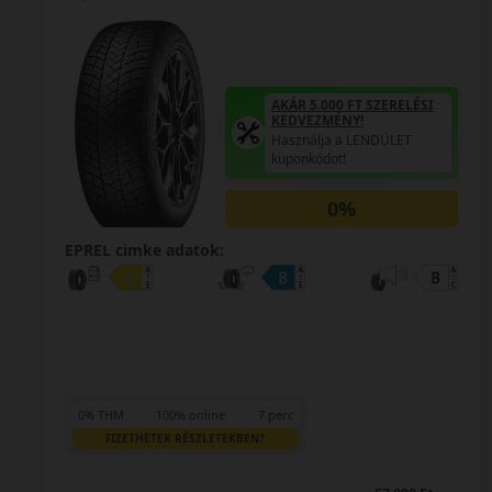
AKÁR 5.000 FT SZERELÉSI
KEDVEZMÉNY!
Használja a LENDÜLET
kuponkódot!
0%
EPREL cimke adatok:
0% THM
100% online
7 perc
FIZETHETEK RÉSZLETEKBEN?