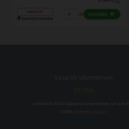
57 090 Ft
/db
LENDÜLET
db
KOSÁRBA
Kuponkód másolása
Vásárlói vélemények
97.76%
a vásárlók közül ajánlaná ismerősének ezt a bolt
21659
vélemény alapján