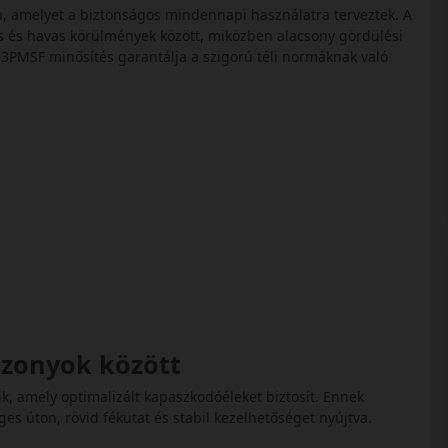
sa, amelyet a biztonságos mindennapi használatra terveztek. A
s és havas körülmények között, miközben alacsony gördülési
3PMSF minősítés garantálja a szigorú téli normáknak való
iszonyok között
ik, amely optimalizált kapaszkodóéleket biztosít. Ennek
s úton, rövid fékutat és stabil kezelhetőséget nyújtva.