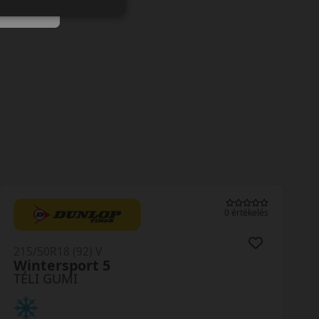
0 értékelés
215/50R18 (92) V
Wintersport 5
TÉLI GUMI