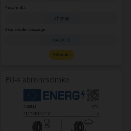
Futamidő:
3 hónap
Első részlet összege:
64 390 Ft
Előbírálat
EU-s abroncscímke