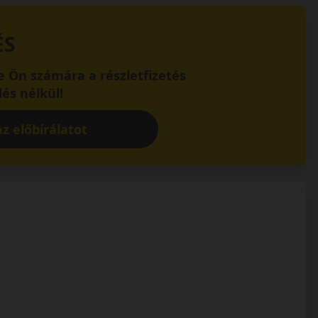
ÉS
 Ön számára a részletfizetés
és nélkül!
z előbírálatot