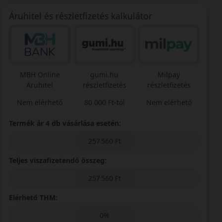
Áruhitel és részletfizetés kalkulátor
MBH Online
gumi.hu
Milpay
Áruhitel
részletfizetés
részletfizetés
Nem elérhető
80 000 Ft-tól
Nem elérhető
Termék ár 4 db vásárlása esetén:
257 560 Ft
Teljes viszafizetendő összeg:
257 560 Ft
Elérhető THM:
0%