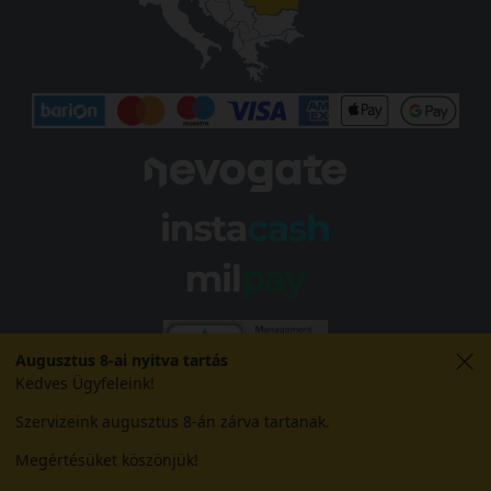
Augusztus 8-ai nyitva tartás
Kedves Ügyfeleink!
Szervizeink augusztus 8-án zárva tartanak.
Megértésüket köszönjük!