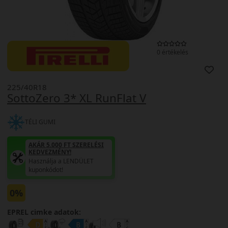
0 értékelés
225/40R18
SottoZero 3* XL RunFlat V
TÉLI GUMI
AKÁR 5.000 FT SZERELÉSI
KEDVEZMÉNY!
Használja a LENDÜLET
kuponkódot!
0%
EPREL cimke adatok: