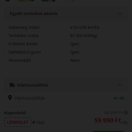
Egyéb technikai adatok
Sebesség index
V (V=240 km/h)
Terhelési index
92 (92=630kg)
Erősített kivitel
Igen
Defekttűrő gumi
Igen
Peremvédő
Nem
22540R18VSTZ3XL
Házhozszállítás
Házhozszállítás
4+ db
60 290 Ft
Kuponkód:
59 990 Ft
LENDÜLET
/db
másol