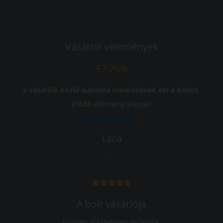
Vásárlói vélemények
97.76%
a vásárlók közül ajánlaná ismerősének ezt a boltot.
21659
vélemény alapján
Laca
-
A bolt vásárlója
Minden tökéletesen működik.