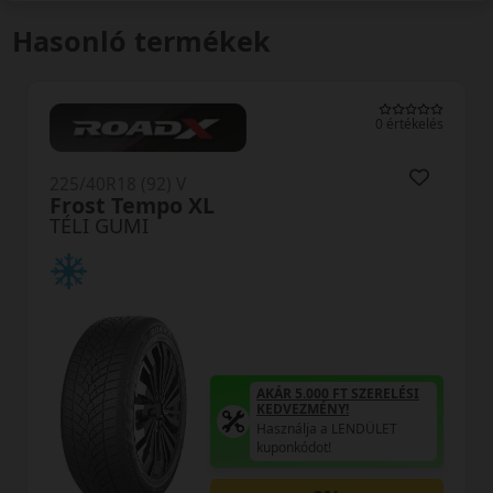
Hasonló termékek
0 értékelés
225/40R18 (92) V
Polaris 6 XL FR
TÉLI GUMI
AKÁR 
ÁR 5.000 FT SZERELÉSI
KEDV
EDVEZMÉNY!
Haszn
sználja a LENDÜLET
kupon
ponkódot!