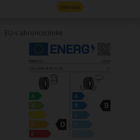
Előbírálat
EU-s abroncscímke