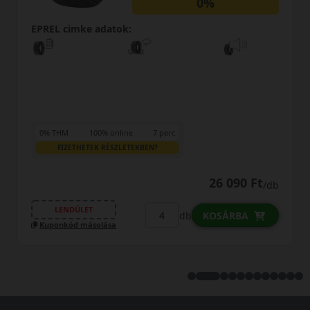
0%
EPREL cimke adatok:
rc
LENDÜLET
26 090 Ft
/db
Kuponkód másolása
db
KOSÁRBA