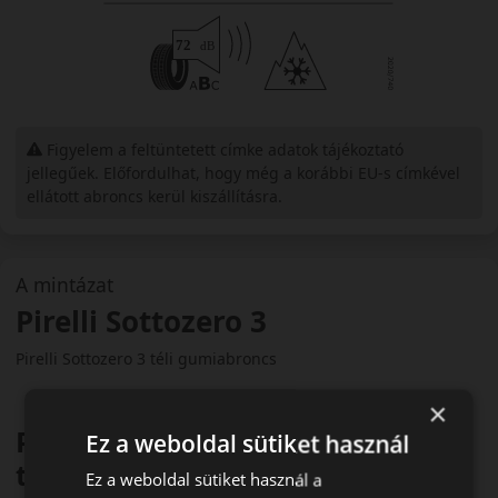
Figyelem a feltüntetett címke adatok tájékoztató
jellegűek. Előfordulhat, hogy még a korábbi EU-s címkével
ellátott abroncs kerül kiszállításra.
A mintázat
Pirelli Sottozero 3
Pirelli Sottozero 3 téli gumiabroncs
×
Prémium sportos teljesítmény
Ez a weboldal sütiket használ
télen
Ez a weboldal sütiket használ a