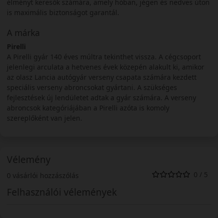
élményt keresők számára, amely hóban, jégen és nedves úton
is maximális biztonságot garantál.
A márka
Pirelli
A Pirelli gyár 140 éves múltra tekinthet vissza. A cégcsoport
jelenlegi arculata a hetvenes évek közepén alakult ki, amikor
az olasz Lancia autógyár verseny csapata számára kezdett
speciális verseny abroncsokat gyártani. A szükséges
fejlesztések új lendületet adtak a gyár számára. A verseny
abroncsok kategóriájában a Pirelli azóta is komoly
szereplőként van jelen.
Vélemény
0 / 5
0 vásárlói hozzászólás
Felhasználói vélemények