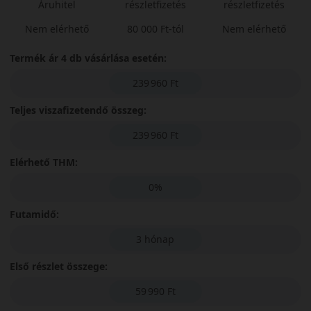
Áruhitel
részletfizetés
részletfizetés
Nem elérhető
80 000 Ft-tól
Nem elérhető
Termék ár 4 db vásárlása esetén:
239 960 Ft
Teljes viszafizetendő összeg:
239 960 Ft
Elérhető THM:
0%
Futamidő:
3 hónap
Első részlet összege:
59 990 Ft