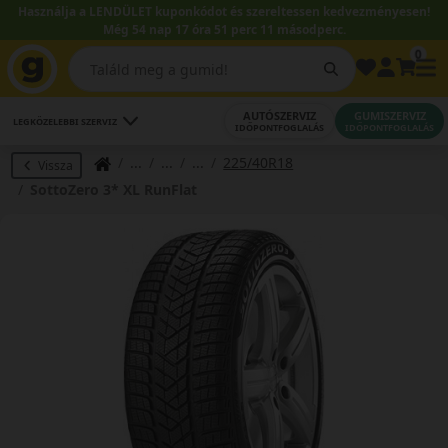
Használja a LENDÜLET kuponkódot és szereltessen kedvezményesen!
Még 54 nap 17 óra 51 perc 10 másodperc.
0
AUTÓSZERVIZ
GUMISZERVIZ
LEGKÖZELEBBI SZERVIZ
IDŐPONTFOGLALÁS
IDŐPONTFOGLALÁS
225/40R18
Vissza
SottoZero 3* XL RunFlat