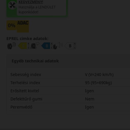
KEDVEZMÉNY!
Használja a LENDÜLET
kuponkódot!
0%
EPREL cimke adatok:
Egyéb technikai adatok
Sebesség index
V (V=240 km/h)
Terhelési index
95 (95=690kg)
Erősített kivitel
Igen
Defekttűrő gumi
Nem
Peremvédő
Igen
22545R18VCNW2X