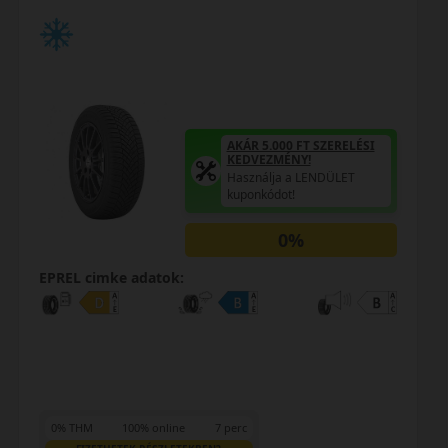
AKÁR 5.000 FT SZERELÉSI
KEDVEZMÉNY!
Használja a LENDÜLET
kuponkódot!
0%
EPREL cimke adatok:
0% THM
100% online
7 perc