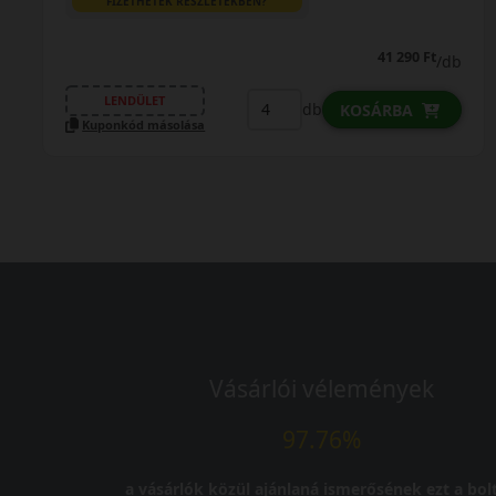
FIZETHETEK RÉSZLETEKBEN?
46 690 Ft
46 390 Ft
/db
LENDÜLET
db
KOSÁRBA
Kuponkód másolása
Vásárlói vélemények
97.76%
a vásárlók közül ajánlaná ismerősének ezt a bolt