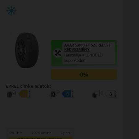
AKÁR 5.000 FT SZERELÉSI
KEDVEZMÉNY!
Használja a LENDÜLET
kuponkódot!
0%
EPREL cimke adatok:
0% THM
100% online
7 perc