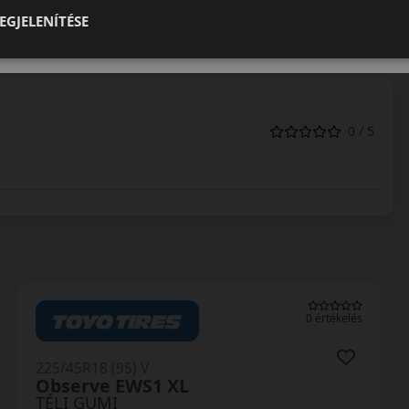
broncsok kategóriájában a Pirelli azóta is komoly szereplőként
EGJELENÍTÉSE
0 / 5
0 értékelés
225/45R18 (95) V
HS02 PRO Eurowinter XL MFS
TÉLI GUMI