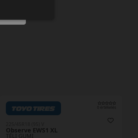
0 értékelés
225/45R18 (95) V
Krisalp HP3 XL
TÉLI GUMI