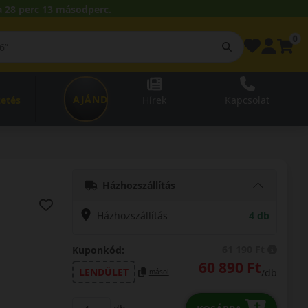
 28 perc 12 másodperc.
0
AJÁNDÉKUTALVÁNY
zetés
Hírek
Kapcsolat
Házhozszállítás
Házhozszállítás
4 db
61 190 Ft
Kuponkód:
60 890 Ft
LENDÜLET
/db
másol