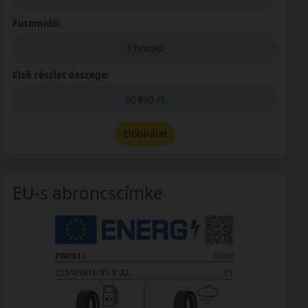
Futamidő:
3 hónap
Első részlet összege:
60 890 Ft
Előbírálat
EU-s abroncscímke