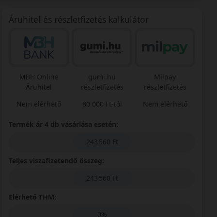
Áruhitel és részletfizetés kalkulátor
MBH Online
gumi.hu
Milpay
Áruhitel
részletfizetés
részletfizetés
Nem elérhető
80 000 Ft-tól
Nem elérhető
Termék ár 4 db vásárlása esetén:
243 560 Ft
Teljes viszafizetendő összeg:
243 560 Ft
Elérhető THM:
0%