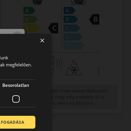
×
lunk
nak megfelelően.
Besorolatlan
Figyelem a feltüntetett címke adatok tájékoztató
jellegűek. Előfordulhat, hogy még a korábbi EU-s
címkével ellátott abroncs kerül kiszállításra.
ELFOGADÁSA