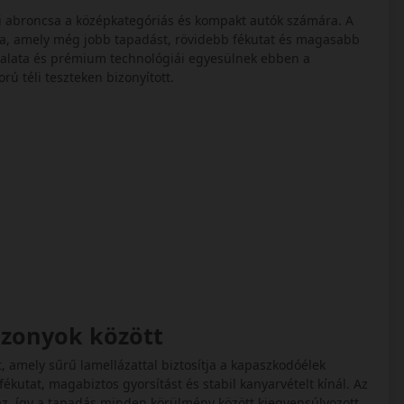
éli abroncsa a középkategóriás és kompakt autók számára. A
zata, amely még jobb tapadást, rövidebb fékutat és magasabb
asztalata és prémium technológiái egyesülnek ebben a
rú téli teszteken bizonyított.
iszonyok között
tt, amely sűrű lamellázattal biztosítja a kapaszkodóélek
ékutat, magabiztos gyorsítást és stabil kanyarvételt kínál. Az
maz, így a tapadás minden körülmény között kiegyensúlyozott.