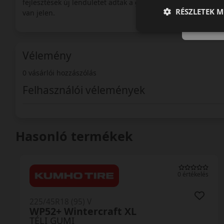
fejlesztések új lendületet adtak a gyár számára. A verseny a
RÉSZLETEK M
van jelen.
Vélemény
0 vásárlói hozzászólás
Felhasználói vélemények
Hasonló termékek
0 értékelés
225/45R18 (95) V
Winguard Sport2 WU7 XL
TÉLI GUMI