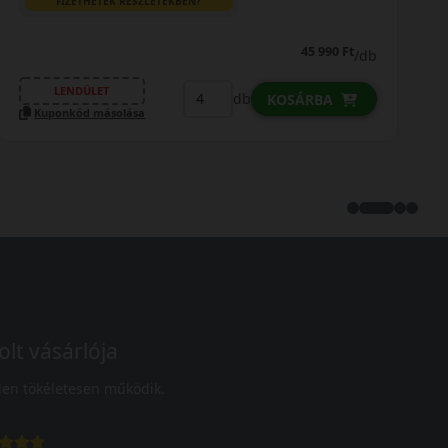
FIZETHETEK RÉSZLETEKBEN?
48 890 Ft
/db
LENDÜLET
db
KOSÁRBA
Kuponkód másolása
olt vásárlója
en tökéletesen működik.