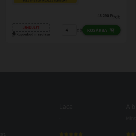
FIZETHETEK RÉSZLETEKBEN?
47 590 Ft
/db
LENDÜLET
db
KOSÁRBA
Kuponkód másolása
Laca
A b
-
Mind
ot.