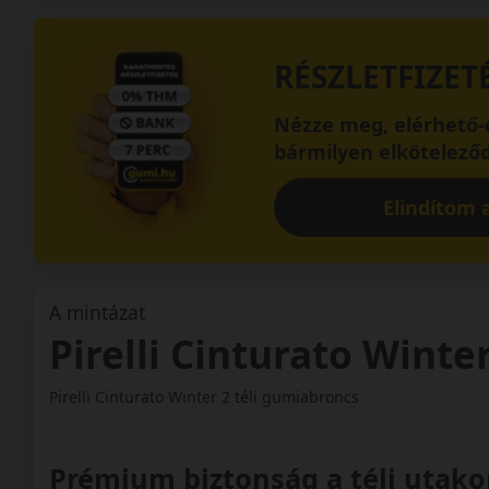
RÉSZLETFIZET
Nézze meg, elérhető-e
bármilyen elköteleződ
Elindítom a
A mintázat
Pirelli Cinturato Winte
Pirelli Cinturato Winter 2 téli gumiabroncs
Prémium biztonság a téli utak