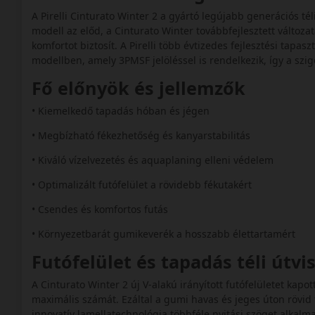
A Pirelli Cinturato Winter 2 a gyártó legújabb generációs t
modell az előd, a Cinturato Winter továbbfejlesztett válto
komfortot biztosít. A Pirelli több évtizedes fejlesztési tap
modellben, amely 3PMSF jelöléssel is rendelkezik, így a szigo
Fő előnyök és jellemzők
• Kiemelkedő tapadás hóban és jégen
• Megbízható fékezhetőség és kanyarstabilitás
• Kiváló vízelvezetés és aquaplaning elleni védelem
• Optimalizált futófelület a rövidebb fékutakért
• Csendes és komfortos futás
• Környezetbarát gumikeverék a hosszabb élettartamért
Futófelület és tapadás téli útv
A Cinturato Winter 2 új V-alakú irányított futófelületet kapo
maximális számát. Ezáltal a gumi havas és jeges úton rövid f
innovatív lamellatechnológia többféle nyitási szöget alkal