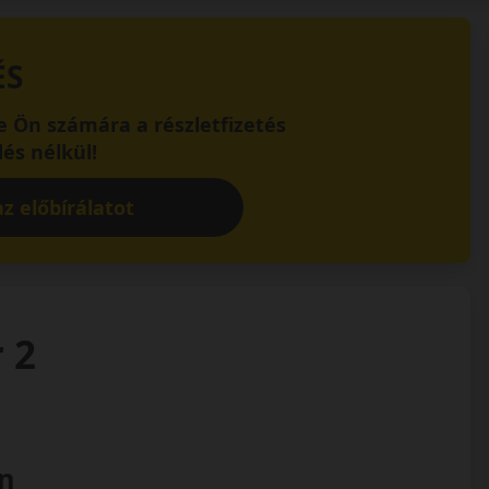
ÉS
 Ön számára a részletfizetés
és nélkül!
z előbírálatot
r 2
on