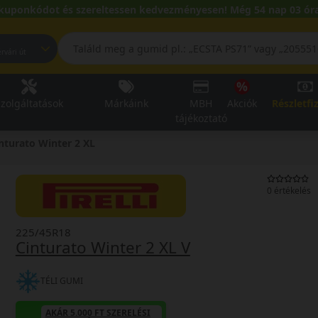
kuponkódot és szereltessen kedvezményesen! Még 54 nap 03 óra
pest, Fehérvári út
zolgáltatások
Márkáink
MBH
Akciók
Részletfi
tájékoztató
nturato Winter 2 XL
0 értékelés
225/45R18
Cinturato Winter 2 XL V
TÉLI GUMI
AKÁR 5.000 FT SZERELÉSI