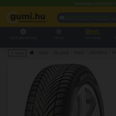
Használja a LENDÜLET 
Hol szeretné átvenni a termékeit?
Helyadatai alapján:
1119 Buda
Gumiabroncsok
Felnik
Szervizek
S
Gumi
Téli gumi
Pirelli
225/45R18
Ci
Vissza