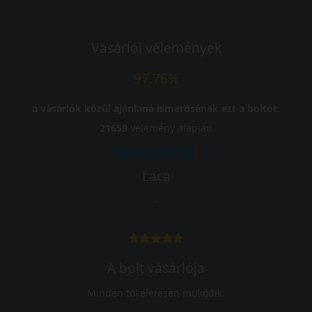
Vásárlói vélemények
97.76%
a vásárlók közül ajánlaná ismerősének ezt a boltot.
21659
vélemény alapján
Laca
-
A bolt vásárlója
Minden tökéletesen működik.