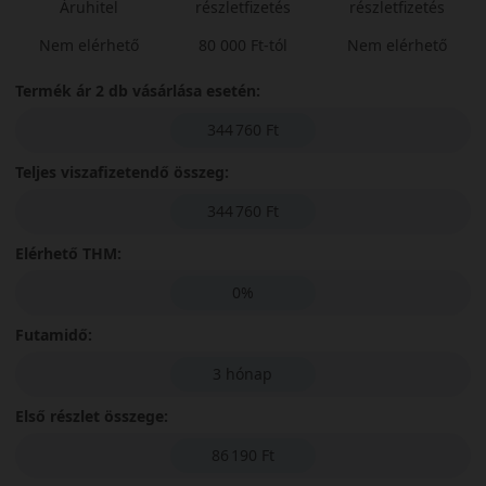
Áruhitel
részletfizetés
részletfizetés
Nem elérhető
80 000 Ft-tól
Nem elérhető
Termék ár 2 db vásárlása esetén:
344 760 Ft
Teljes viszafizetendő összeg:
344 760 Ft
Elérhető THM:
0%
Futamidő:
3 hónap
Első részlet összege:
86 190 Ft