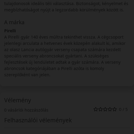
tulajdonosok ideális téli választása. Biztonságot, kényelmet és
megbízhatóságot nyújt a legzordabb körülmények között is.
A márka
Pirelli
A Pirelli gyár 140 éves múltra tekinthet vissza. A cégcsoport
jelenlegi arculata a hetvenes évek közepén alakult ki, amikor
az olasz Lancia autógyár verseny csapata számára kezdett
speciális verseny abroncsokat gyártani. A szükséges
fejlesztések új lendületet adtak a gyár számára. A verseny
abroncsok kategóriájában a Pirelli azóta is komoly
szereplőként van jelen.
Vélemény
0 / 5
0 vásárlói hozzászólás
Felhasználói vélemények