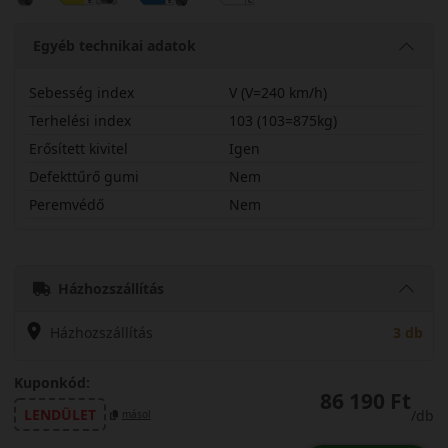
Egyéb technikai adatok
Sebesség index
V (V=240 km/h)
Terhelési index
103 (103=875kg)
Erősített kivitel
Igen
Defekttűrő gumi
Nem
Peremvédő
Nem
22555R19VSCW2X
Házhozszállítás
Házhozszállítás
3 db
Kuponkód:
86 190 Ft
LENDÜLET
/db
másol