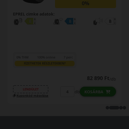
0%
EPREL cimke adatok:
0% THM
100% online
7 perc
FIZETHETEK RÉSZLETEKBEN?
84 390 Ft
/db
LENDÜLET
db
KOSÁRBA
Kuponkód másolása