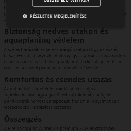
ÖSSZES ELUTASÍTÁSA
lamellázattal rendelkezik, amely biztosítja a maximális
kapaszkodóéleket. Ez rövidebb fékutat és kiváló tapadást
garantál havas és jeges utakon. A széles vállblokkok stabilitást
RÉSZLETEK MEGJELENÍTÉSE
adnak a kanyarokban is.
Biztonság nedves utakon és
aquaplaning védelem
A széles barázdák és keresztirányú csatornák gyors víz- és
latyakelvezetést tesznek lehetővé, így az abroncs nedves úton
is biztonságos marad. Az aquaplaning kockázata jelentősen
csökken, a vezető pedig stabil irányítást élvezhet.
Komfortos és csendes utazás
Az optimalizált futófelület-mintázat eloszlatja a
zajfrekvenciákat, így a gördülési zaj minimális. A fejlett
gumikeverék nemcsak a tapadást, hanem a kényelmet és a
vibrációk csökkentését is biztosítja.
Összegzés
A Pirelli Scorpion Winter 2 a prémium SUV- és crossover-