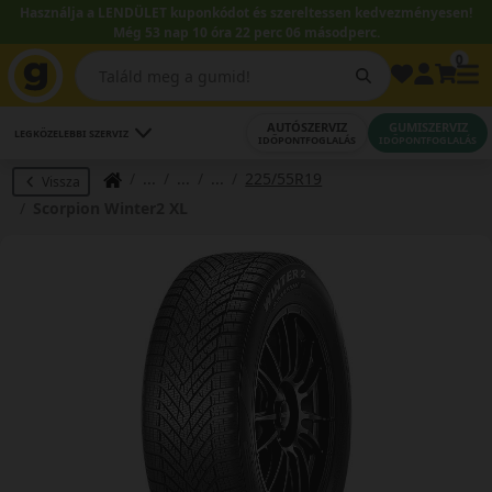
Használja a LENDÜLET kuponkódot és szereltessen kedvezményesen!
Még 53 nap 10 óra 22 perc 06 másodperc.
0
AUTÓSZERVIZ
GUMISZERVIZ
LEGKÖZELEBBI SZERVIZ
IDŐPONTFOGLALÁS
IDŐPONTFOGLALÁS
225/55R19
Vissza
Scorpion Winter2 XL