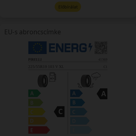
Előbírálat
EU-s abroncscímke