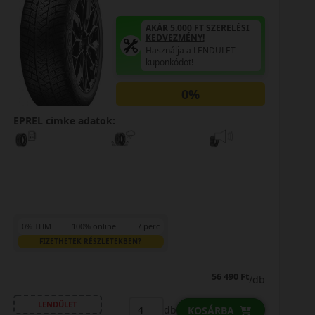
AKÁR 5.000 FT SZERELÉSI
KEDVEZMÉNY!
Használja a LENDÜLET
kuponkódot!
0%
EPREL cimke adatok:
0% THM
100% online
7 perc
FIZETHETEK RÉSZLETEKBEN?
56 490 Ft
/db
LENDÜLET
db
KOSÁRBA