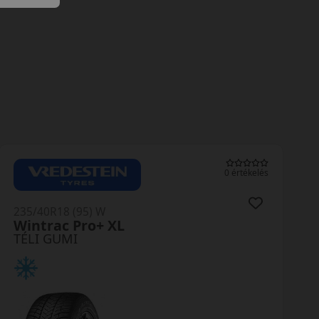
0 értékelés
235/40R18 (95) W
Wintrac Pro+ XL
TÉLI GUMI