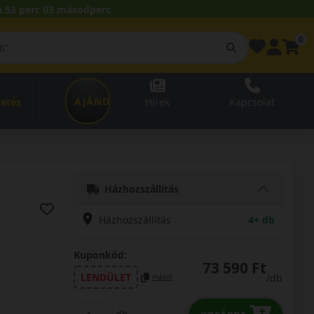
 53 perc 02 másodperc.
0
AJÁNDÉKUTALVÁNY
zetés
Hírek
Kapcsolat
Házhozszállítás
Házhozszállítás
4+ db
Kuponkód:
73 590 Ft
LENDÜLET
/db
másol