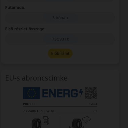
Futamidő:
3 hónap
Első részlet összege:
73 590 Ft
Előbírálat
EU-s abroncscímke