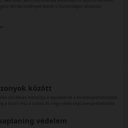
lt, akik télen sem szeretnének lemondani a sportos vezetési
gorú téli körülmények között is biztonságos választás.
tve
iszonyok között
külön zónákban biztosítja a tapadást és a kormányozhatóságot.
míg a külső rész a száraz és nagy sebességű kanyarstabilitást
quaplaning védelem