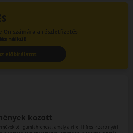
ÉS
 Ön számára a részletfizetés
és nélkül!
z előbírálatot
lmények között
árművek téli gumiabroncsa, amely a Pirelli híres P Zero nyári