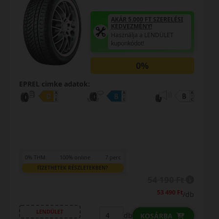
AKÁR 5.000 FT SZERELÉSI
KEDVEZMÉNY!
Használja a LENDÜLET
kuponkódot!
0%
EPREL cimke adatok:
0% THM
100% online
7 perc
FIZETHETEK RÉSZLETEKBEN?
54 190 Ft
53 490 Ft
/db
LENDÜLET
db
KOSÁRBA