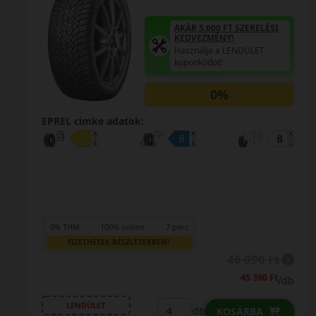
AKÁR 5.000 FT SZERELÉSI
KEDVEZMÉNY!
Használja a LENDÜLET
kuponkódot!
0%
EPREL cimke adatok:
0% THM
100% online
7 perc
FIZETHETEK RÉSZLETEKBEN?
46 090 Ft
45 390 Ft
/db
LENDÜLET
db
KOSÁRBA