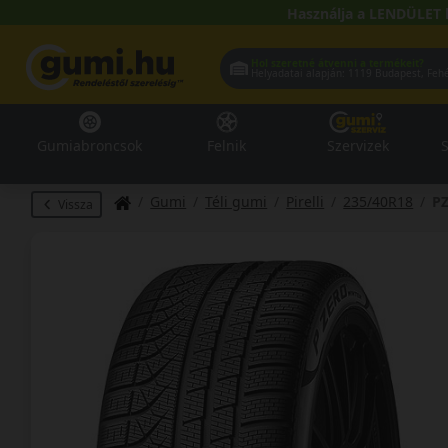
Használja a LENDÜLET 
Hol szeretné átvenni a termékeit?
Helyadatai alapján:
1119 Buda
Gumiabroncsok
Felnik
Szervizek
S
Gumi
Téli gumi
Pirelli
235/40R18
PZ
Vissza