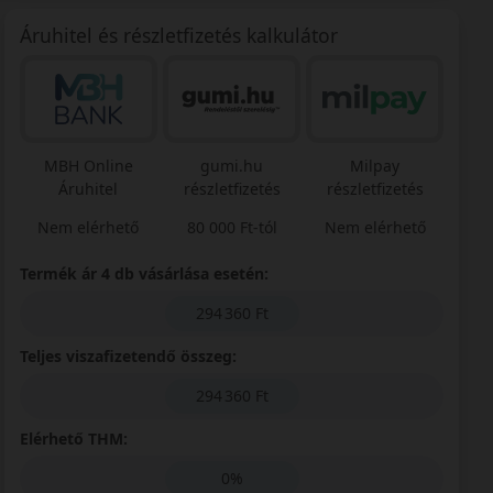
Áruhitel és részletfizetés kalkulátor
MBH Online
gumi.hu
Milpay
Áruhitel
részletfizetés
részletfizetés
Nem elérhető
80 000 Ft-tól
Nem elérhető
Termék ár 4 db vásárlása esetén:
294 360 Ft
Teljes viszafizetendő összeg:
294 360 Ft
Elérhető THM:
0%