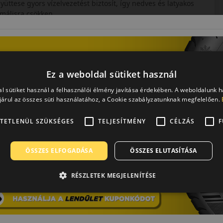
üttese gyors vízelvezetést biztosít, így nedves és latyakos
imálisra csökken.
 futásra képes. A zajcsökkentő mintázat és a rugalmas
Ez a weboldal sütiket használ
l sütiket használ a felhasználói élmény javítása érdekében. A weboldalunk 
onosainak, akik télen sem szeretnének kompromisszumot kötni a
árul az összes süti használatához, a Cookie szabályzatunknak megfelelően.
TETLENÜL SZÜKSÉGES
TELJESÍTMÉNY
CÉLZÁS
F
ÖSSZES ELFOGADÁSA
ÖSSZES ELUTASÍTÁSA
 jelenlegi arculata a hetvenes évek közepén alakult ki, amikor
peciális verseny abroncsokat gyártani. A szükséges
broncsok kategóriájában a Pirelli azóta is komoly szereplőként
RÉSZLETEK MEGJELENÍTÉSE