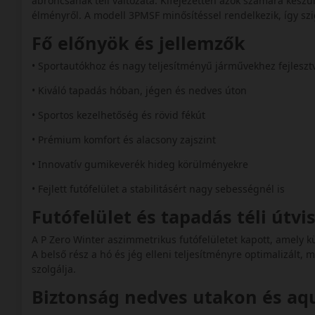
abroncsának téli változata. Kifejezetten azok számára készü
élményről. A modell 3PMSF minősítéssel rendelkezik, így szi
Fő előnyök és jellemzők
• Sportautókhoz és nagy teljesítményű járművekhez fejlesz
• Kiváló tapadás hóban, jégen és nedves úton
• Sportos kezelhetőség és rövid fékút
• Prémium komfort és alacsony zajszint
• Innovatív gumikeverék hideg körülményekre
• Fejlett futófelület a stabilitásért nagy sebességnél is
Futófelület és tapadás téli útv
A P Zero Winter aszimmetrikus futófelületet kapott, amely 
A belső rész a hó és jég elleni teljesítményre optimalizált, 
szolgálja.
Biztonság nedves utakon és a