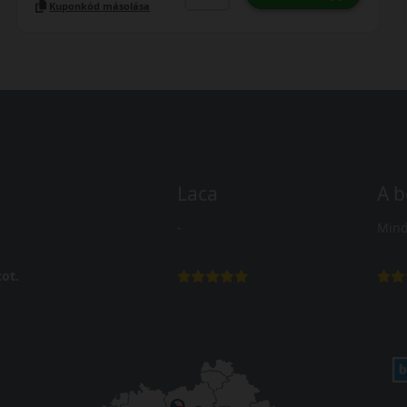
Kuponkód másolása
Laca
A b
-
Mind
ot.