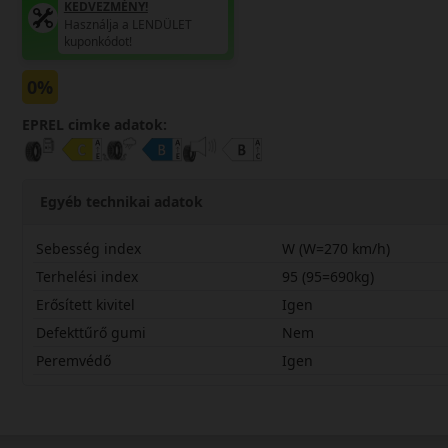
KEDVEZMÉNY!
Használja a LENDÜLET
kuponkódot!
0%
EPREL cimke adatok:
Egyéb technikai adatok
Sebesség index
W (W=270 km/h)
Terhelési index
95 (95=690kg)
Erősített kivitel
Igen
Defekttűrő gumi
Nem
Peremvédő
Igen
23540R18WPZWX