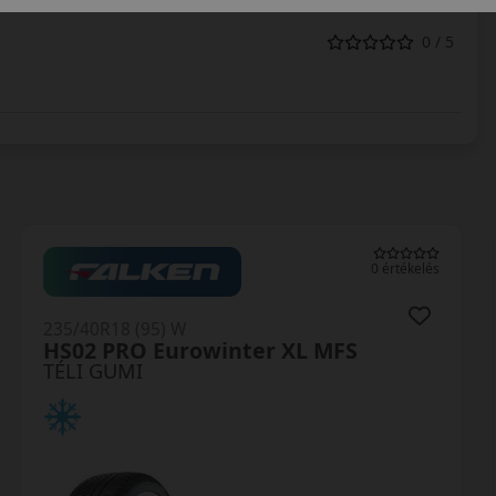
0 / 5
0 értékelés
235/40R18 (95) W
HS02 PRO Eurowinter XL MFS
TÉLI GUMI