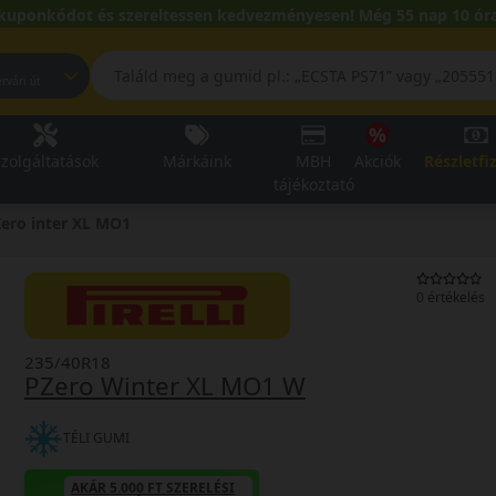
kuponkódot és szereltessen kedvezményesen! Még 55 nap 10 óra
pest, Fehérvári út
zolgáltatások
Márkáink
MBH
Akciók
Részletfi
tájékoztató
ero inter XL MO1
0 értékelés
235/40R18
PZero Winter XL MO1 W
TÉLI GUMI
AKÁR 5.000 FT SZERELÉSI