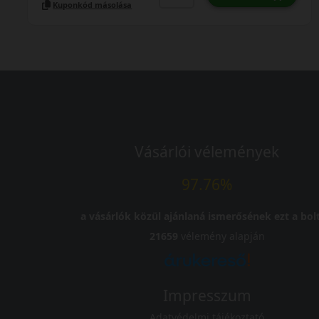
Kuponkód másolása
Vásárlói vélemények
97.76%
a vásárlók közül ajánlaná ismerősének ezt a bolt
21659
vélemény alapján
Impresszum
Adatvédelmi tájékoztató