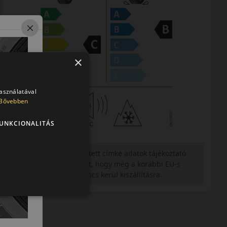
×
használatával
Bővebben
UNKCIONALITÁS
Figyelem a feltüntetett címke adatok tájékoztató
jellegűek. Előfordulhat, hogy még a korábbi EU-s
címkével ellátott abroncs kerül kiszállításra.