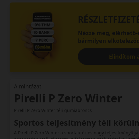
RÉSZLETFIZET
Nézze meg, elérhető-e
bármilyen elköteleződ
Elindítom a
A mintázat
Pirelli P Zero Winter
Pirelli P Zero Winter téli gumiabroncs
Sportos teljesítmény téli körü
A Pirelli P Zero Winter a sportautók és nagy teljesítményű j