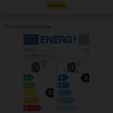
Előbírálat
EU-s abroncscímke