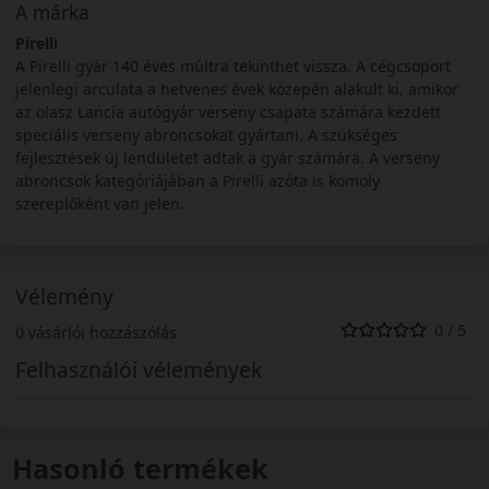
A márka
Pirelli
A Pirelli gyár 140 éves múltra tekinthet vissza. A cégcsoport
jelenlegi arculata a hetvenes évek közepén alakult ki, amikor
az olasz Lancia autógyár verseny csapata számára kezdett
speciális verseny abroncsokat gyártani. A szükséges
fejlesztések új lendületet adtak a gyár számára. A verseny
abroncsok kategóriájában a Pirelli azóta is komoly
szereplőként van jelen.
Vélemény
0 / 5
0 vásárlói hozzászólás
Felhasználói vélemények
Hasonló termékek