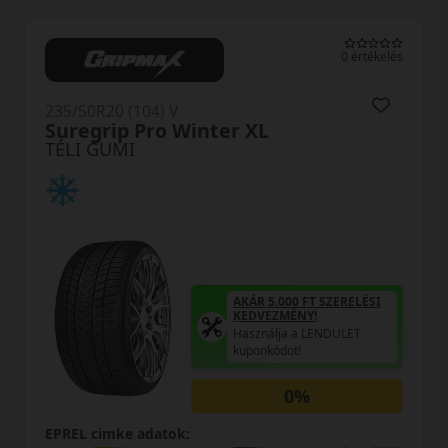
tékelés
0 értéke
235/50R20 (104) V
Scorpion Winter2 XL
TÉLI GUMI
ÉSI
AKÁR 5.000 FT SZERELÉSI
KEDVEZMÉNY!
Használja a LENDÜLET
kuponkódot!
0%
EPREL cimke adatok: