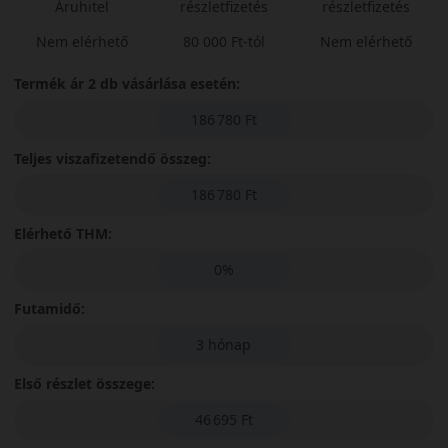
Áruhitel
részletfizetés
részletfizetés
Nem elérhető
80 000 Ft-tól
Nem elérhető
Termék ár 2 db vásárlása esetén:
186 780 Ft
Teljes viszafizetendő összeg:
186 780 Ft
Elérhető THM:
0%
Futamidő:
3 hónap
Első részlet összege:
46 695 Ft