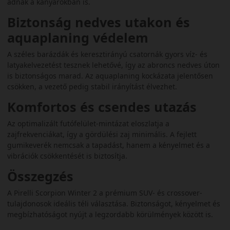
adnak a kanyarokban is.
Biztonság nedves utakon és
aquaplaning védelem
A széles barázdák és keresztirányú csatornák gyors víz- és
latyakelvezetést tesznek lehetővé, így az abroncs nedves úton
is biztonságos marad. Az aquaplaning kockázata jelentősen
csökken, a vezető pedig stabil irányítást élvezhet.
Komfortos és csendes utazás
Az optimalizált futófelület-mintázat eloszlatja a
zajfrekvenciákat, így a gördülési zaj minimális. A fejlett
gumikeverék nemcsak a tapadást, hanem a kényelmet és a
vibrációk csökkentését is biztosítja.
Összegzés
A Pirelli Scorpion Winter 2 a prémium SUV- és crossover-
tulajdonosok ideális téli választása. Biztonságot, kényelmet és
megbízhatóságot nyújt a legzordabb körülmények között is.