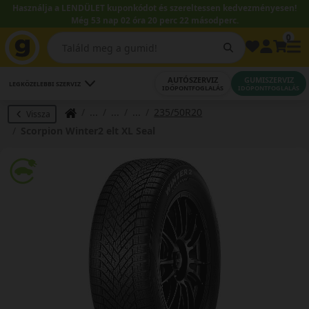
Használja a LENDÜLET kuponkódot és szereltessen kedvezményesen!
Még 53 nap 02 óra 20 perc 22 másodperc.
0
AUTÓSZERVIZ
GUMISZERVIZ
LEGKÖZELEBBI SZERVIZ
IDŐPONTFOGLALÁS
IDŐPONTFOGLALÁS
235/50R20
Vissza
Scorpion Winter2 elt XL Seal