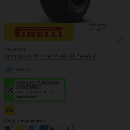
0 értékelés
235/50R20
Scorpion Winter2 elt XL Seal V
TÉLI GUMI
AKÁR 5.000 FT SZERELÉSI
KEDVEZMÉNY!
Használja a LENDÜLET
kuponkódot!
0%
EPREL cimke adatok: