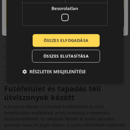
hogy az abroncs megfelel a szigorú téli teszteknek.
Besorolatlan
Fő előnyök és jellemzők
• SUV-ok és crossoverek számára fejlesztve
• Kiemelkedő fékhatás hóban és jégen
ÖSSZES ELFOGADÁSA
• Prémium komfort és alacsony zajszint
ÖSSZES ELUTASÍTÁSA
• Széles barázdák az aquaplaning elleni védelemhez
• Rövidebb fékút nedves és havas úton
RÉSZLETEK MEGJELENÍTÉSE
• Fejlett gumikeverék a hosszabb élettartamért
Futófelület és tapadás téli
útviszonyok között
A Scorpion Winter 2 irányított futófelülettel és sűrű
lamellázattal rendelkezik, amely biztosítja a maximális
kapaszkodóéleket. Ez rövidebb fékutat és kiváló tapadást
garantál havas és jeges utakon. A széles vállblokkok stabilitást