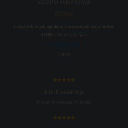
Vásárlói vélemények
97.76%
a vásárlók közül ajánlaná ismerősének ezt a boltot.
21659
vélemény alapján
Laca
-
A bolt vásárlója
Minden tökéletesen működik.