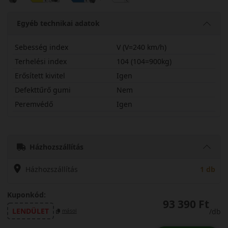
Egyéb technikai adatok
Sebesség index
V (V=240 km/h)
Terhelési index
104 (104=900kg)
Erősített kivitel
Igen
Defekttűrő gumi
Nem
Peremvédő
Igen
23550R20VSCW2EX
Házhozszállítás
Házhozszállítás
1 db
Kuponkód:
93 390 Ft
LENDÜLET
/db
másol