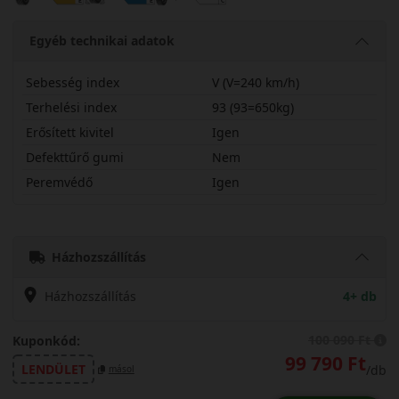
Egyéb technikai adatok
Sebesség index
V (V=240 km/h)
Terhelési index
93 (93=650kg)
Erősített kivitel
Igen
Defekttűrő gumi
Nem
Peremvédő
Igen
24535R19VPZWAOX
Házhozszállítás
Házhozszállítás
4+ db
100 090 Ft
Kuponkód:
99 790 Ft
LENDÜLET
/db
másol