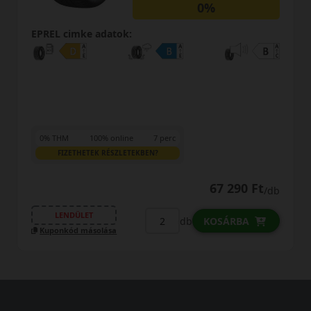
0%
EPREL cimke adatok:
0% THM
100% online
7 perc
FIZETHETEK RÉSZLETEKBEN?
67 290 Ft
/db
LENDÜLET
db
KOSÁRBA
Kuponkód másolása