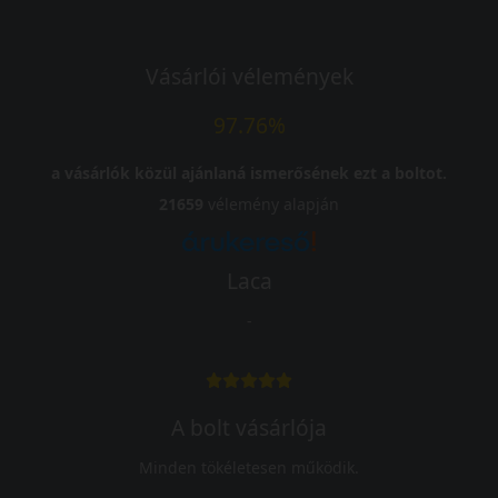
Vásárlói vélemények
97.76%
a vásárlók közül ajánlaná ismerősének ezt a boltot.
21659
vélemény alapján
Laca
-
A bolt vásárlója
Minden tökéletesen működik.