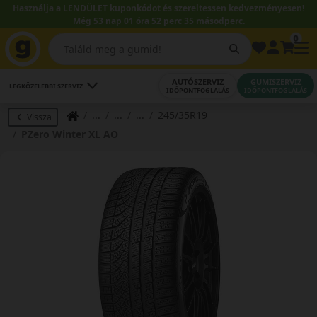
Használja a LENDÜLET kuponkódot és szereltessen kedvezményesen!
Még 53 nap 01 óra 52 perc 34 másodperc.
0
AUTÓSZERVIZ
GUMISZERVIZ
LEGKÖZELEBBI SZERVIZ
IDŐPONTFOGLALÁS
IDŐPONTFOGLALÁS
245/35R19
Vissza
PZero Winter XL AO