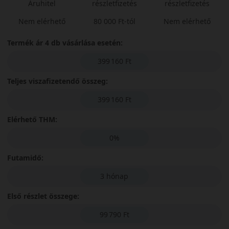
Áruhitel
részletfizetés
részletfizetés
Nem elérhető
80 000 Ft-tól
Nem elérhető
Termék ár 4 db vásárlása esetén:
399 160 Ft
Teljes viszafizetendő összeg:
399 160 Ft
Elérhető THM:
0%
Futamidő:
3 hónap
Első részlet összege:
99 790 Ft