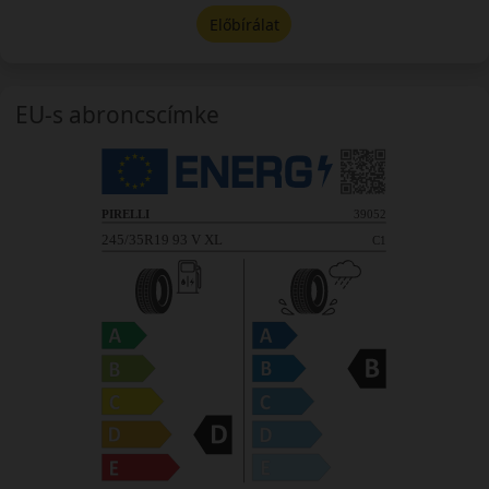
Előbírálat
EU-s abroncscímke