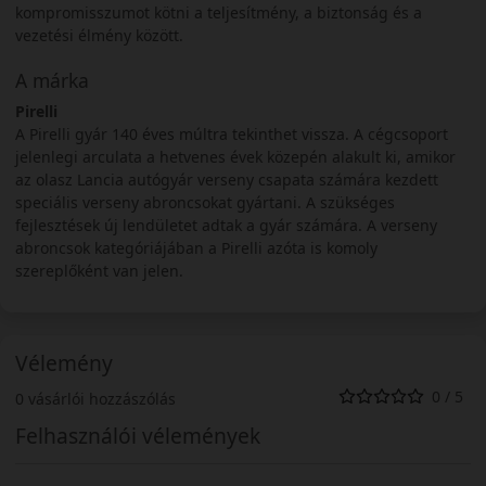
kompromisszumot kötni a teljesítmény, a biztonság és a
vezetési élmény között.
A márka
Pirelli
A Pirelli gyár 140 éves múltra tekinthet vissza. A cégcsoport
jelenlegi arculata a hetvenes évek közepén alakult ki, amikor
az olasz Lancia autógyár verseny csapata számára kezdett
speciális verseny abroncsokat gyártani. A szükséges
fejlesztések új lendületet adtak a gyár számára. A verseny
abroncsok kategóriájában a Pirelli azóta is komoly
szereplőként van jelen.
Vélemény
0 / 5
0 vásárlói hozzászólás
Felhasználói vélemények