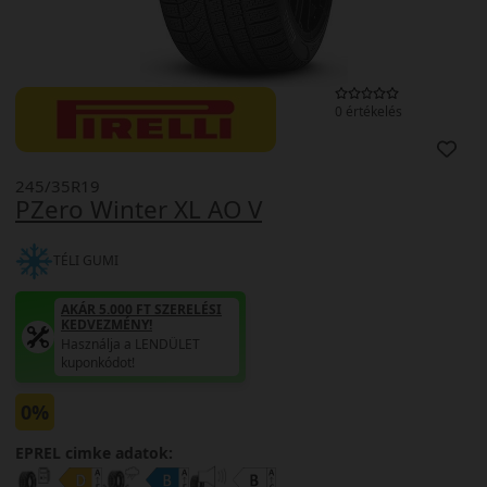
0 értékelés
245/35R19
PZero Winter XL AO V
TÉLI GUMI
AKÁR 5.000 FT SZERELÉSI
KEDVEZMÉNY!
Használja a LENDÜLET
kuponkódot!
0%
EPREL cimke adatok: