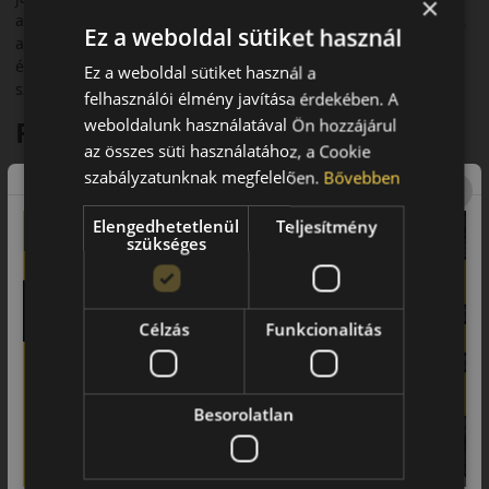
×
abroncsának téli változata. Kifejezetten azok számára készült,
Ez a weboldal sütiket használ
akik télen sem szeretnének lemondani a sportos vezetési
élményről. A modell 3PMSF minősítéssel rendelkezik, így
Ez a weboldal sütiket használ a
szigorú téli körülmények között is biztonságos választás.
felhasználói élmény javítása érdekében. A
Fő előnyök és jellemzők
weboldalunk használatával Ön hozzájárul
az összes süti használatához, a Cookie
• Sportautókhoz és nagy teljesítményű járművekhez fejlesztve
szabályzatunknak megfelelően.
Bővebben
• Kiváló tapadás hóban, jégen és nedves úton
Elengedhetetlenül
Teljesítmény
szükséges
• Sportos kezelhetőség és rövid fékút
• Prémium komfort és alacsony zajszint
• Innovatív gumikeverék hideg körülményekre
Célzás
Funkcionalitás
• Fejlett futófelület a stabilitásért nagy sebességnél is
Futófelület és tapadás téli
Besorolatlan
útviszonyok között
A P Zero Winter aszimmetrikus futófelületet kapott, amely