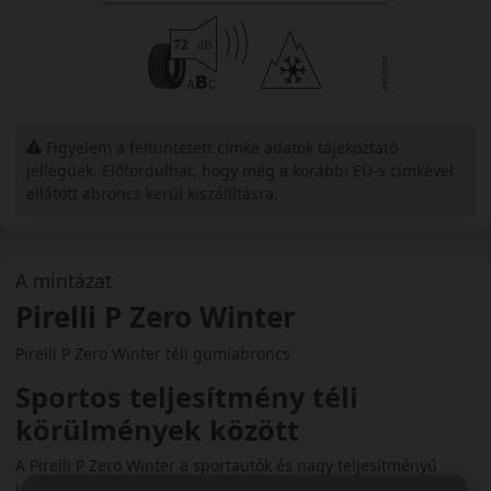
Figyelem a feltüntetett címke adatok tájékoztató
jellegűek. Előfordulhat, hogy még a korábbi EU-s címkével
ellátott abroncs kerül kiszállításra.
A mintázat
Pirelli P Zero Winter
Pirelli P Zero Winter téli gumiabroncs
Sportos teljesítmény téli
körülmények között
A Pirelli P Zero Winter a sportautók és nagy teljesítményű
járművek téli gumiabroncsa, amely a Pirelli híres P Zero nyári