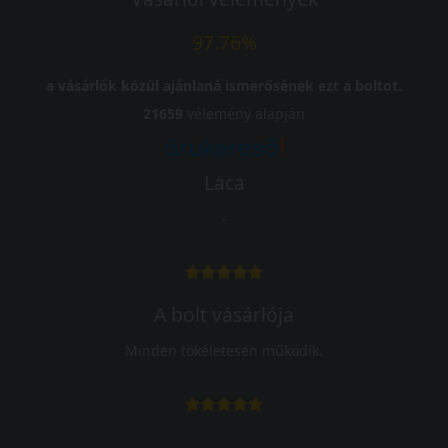
97.76%
a vásárlók közül ajánlaná ismerősének ezt a boltot.
21659
vélemény alapján
Laca
-
A bolt vásárlója
Minden tökéletesen működik.