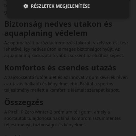
biztosít hóban és jégen. Ez rövidebb fékutat és még jobb
RÉSZLETEK MEGJELENÍTÉSE
gyorsítást kínál téli útviszonyok között.
Biztonság nedves utakon és
aquaplaning védelem
Az optimalizált barázdaelrendezés fokozott vízelvezetést tesz
lehetővé, így nedves úton is magas biztonságot nyújt. Az
aquaplaning kockázata tovább csökkent az elődhöz képest.
Komfortos és csendes utazás
A zajcsökkentő futófelület és az innovatív gumikeverék révén
az utazás halkabb és kényelmesebb. Ezáltal a sportos
teljesítmény mellett a komfort is kiemelt szerepet kapott.
Összegzés
A Pirelli P Zero Winter 2 prémium téli gumi, amely a
sportautók tulajdonosainak kínál kompromisszummentes
teljesítményt, biztonságot és kényelmet.