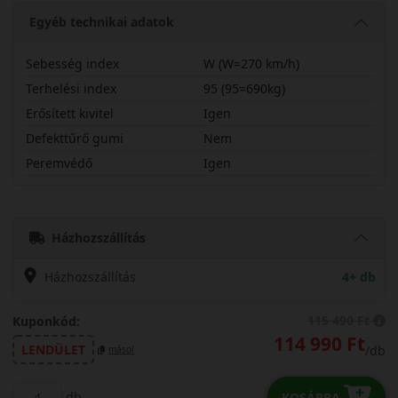
Egyéb technikai adatok
Sebesség index
W (W=270 km/h)
Terhelési index
95 (95=690kg)
Erősített kivitel
Igen
Defekttűrő gumi
Nem
Peremvédő
Igen
24535R20WPZW2X
Házhozszállítás
Házhozszállítás
4+ db
115 490 Ft
Kuponkód:
114 990 Ft
LENDÜLET
/db
másol
db
KOSÁRBA