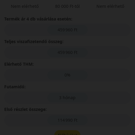
Nem elérhető
80 000 Ft-tól
Nem elérhető
Termék ár 4 db vásárlása esetén:
459 960 Ft
Teljes viszafizetendő összeg:
459 960 Ft
Elérhető THM:
0%
Futamidő:
3 hónap
Első részlet összege:
114 990 Ft