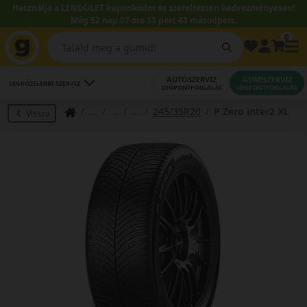
Használja a LENDÜLET kuponkódot és szereltessen kedvezményesen!
Még 52 nap 07 óra 33 perc 42 másodperc.
0
AUTÓSZERVIZ
GUMISZERVIZ
LEGKÖZELEBBI SZERVIZ
IDŐPONTFOGLALÁS
IDŐPONTFOGLALÁS
245/35R20
P Zero inter2 XL
Vissza