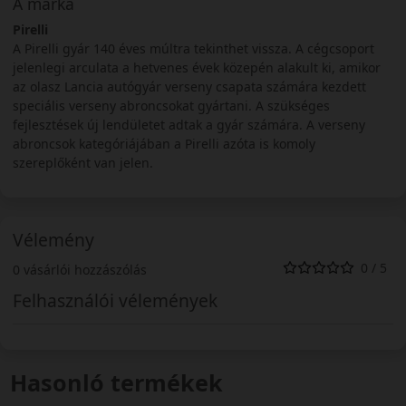
A márka
Pirelli
A Pirelli gyár 140 éves múltra tekinthet vissza. A cégcsoport
jelenlegi arculata a hetvenes évek közepén alakult ki, amikor
az olasz Lancia autógyár verseny csapata számára kezdett
speciális verseny abroncsokat gyártani. A szükséges
fejlesztések új lendületet adtak a gyár számára. A verseny
abroncsok kategóriájában a Pirelli azóta is komoly
szereplőként van jelen.
Vélemény
0 / 5
0 vásárlói hozzászólás
Felhasználói vélemények
Hasonló termékek