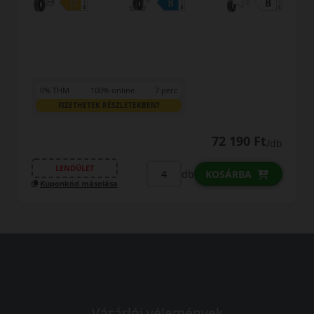
0% THM
100% online
7 perc
FIZETHETEK RÉSZLETEKBEN?
72 190 Ft
/db
LENDÜLET
db
KOSÁRBA
Kuponkód másolása
Vásárlói vélemények