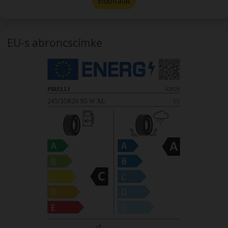
Előbírálat
EU-s abroncscímke