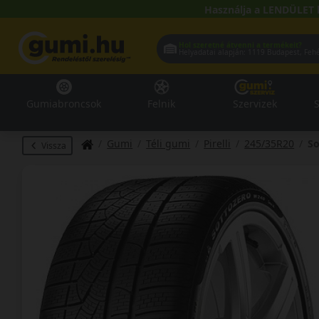
Használja a LENDÜLET 
Hol szeretné átvenni a termékeit?
Helyadatai alapján:
1119 Buda
Gumiabroncsok
Felnik
Szervizek
S
Gumi
Téli gumi
Pirelli
245/35R20
So
Vissza