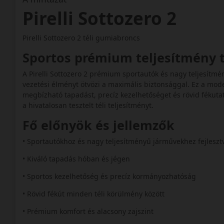
Pirelli Sottozero 2
Pirelli Sottozero 2 téli gumiabroncs
Sportos prémium teljesítmény 
A Pirelli Sottozero 2 prémium sportautók és nagy teljesítmé
vezetési élményt ötvözi a maximális biztonsággal. Ez a mod
megbízható tapadást, precíz kezelhetőséget és rövid fékutat
a hivatalosan tesztelt téli teljesítményt.
Fő előnyök és jellemzők
• Sportautókhoz és nagy teljesítményű járművekhez fejlesz
• Kiváló tapadás hóban és jégen
• Sportos kezelhetőség és precíz kormányozhatóság
• Rövid fékút minden téli körülmény között
• Prémium komfort és alacsony zajszint