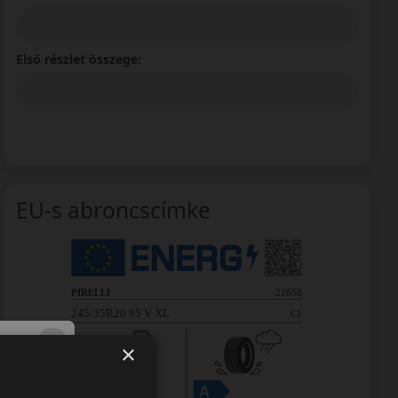
Első részlet összege:
EU-s abroncscímke
×