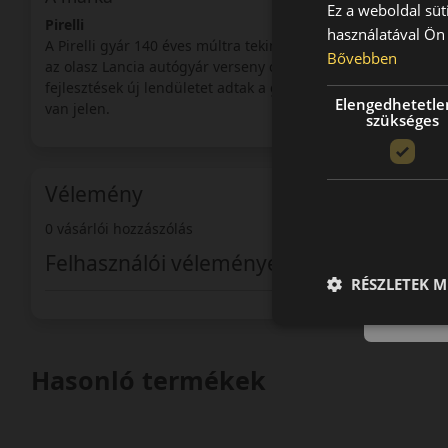
Ez a weboldal süt
Pirelli
használatával Ön 
A Pirelli gyár 140 éves múltra tekinthet vissza. A cégcsoport
Bővebben
az olasz Lancia autógyár verseny csapata számára kezdett s
fejlesztések új lendületet adtak a gyár számára. A verseny a
Elengedhetetle
van jelen.
szükséges
Vélemény
0 vásárlói hozzászólás
Felhasználói vélemények
RÉSZLETEK M
Hasonló termékek