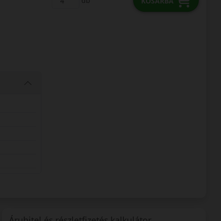
db
KOSÁRBA
Áruhitel és részletfizetés kalkulátor