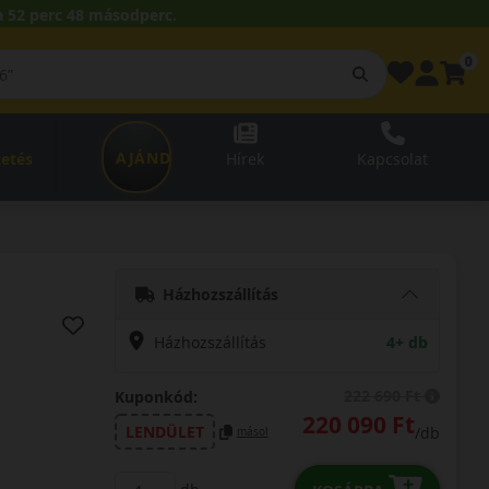
 52 perc 47 másodperc.
0
AJÁNDÉKUTALVÁNY
zetés
Hírek
Kapcsolat
Házhozszállítás
Házhozszállítás
4+ db
222 690 Ft
Kuponkód:
220 090 Ft
LENDÜLET
/db
másol