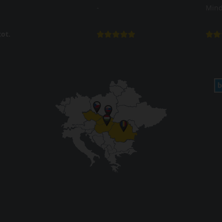
-
Mind
ot.