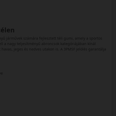
télen
nyű járművek számára fejlesztett téli gumi, amely a sportos
ell a nagy teljesítményű abroncsok kategóriájában kínál
 havas, jeges és nedves utakon is. A 3PMSF jelölés garantálja
tve