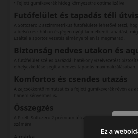
• Fejlett gumikeverék hideg környezetre optimalizálva
Futófelület és tapadás téli útv
A Sottozero 2 aszimmetrikus futófelülete lehetővé teszi, hogy
a belső rész hóban és jégen nyújt kiemelkedő tapadást, míg a 
Ezáltal a sportos vezetés élménye télen is megmarad.
Biztonság nedves utakon és a
A futófelület széles barázdái hatékony vízelvezetést biztosí
elhelyezkedése segít a nedves tapadás maximalizálásában.
Komfortos és csendes utazás
A zajcsökkentő mintázat és a fejlett gumikeverék révén az 
hanem kényelmes is.
Összegzés
A Pirelli Sottozero 2 prémium téli abroncs, amely sportos él
számára.
Ez a webolda
A márka