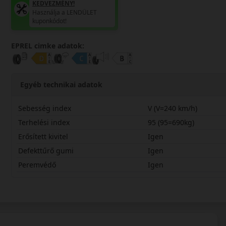
KEDVEZMÉNY!
Használja a LENDÜLET
kuponkódot!
EPREL cimke adatok:
Egyéb technikai adatok
Sebesség index
V (V=240 km/h)
Terhelési index
95 (95=690kg)
Erősített kivitel
Igen
Defekttűrő gumi
Igen
Peremvédő
Igen
24535R20VSTZ2XF