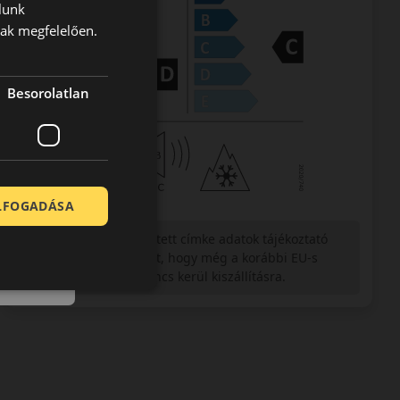
lunk
nak megfelelően.
Besorolatlan
ELFOGADÁSA
Figyelem a feltüntetett címke adatok tájékoztató
jellegűek. Előfordulhat, hogy még a korábbi EU-s
címkével ellátott abroncs kerül kiszállításra.