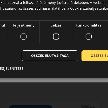
iket használ a felhasználói élmény javítása érdekében. A webolda
hozzájárul az összes süti használatához, a Cookie szabályzatunk
 jelenlegi arculata a hetvenes évek közepén alakult ki, amikor
peciális verseny abroncsokat gyártani. A szükséges
broncsok kategóriájában a Pirelli azóta is komoly szereplőként
nül
Teljesítmény
Célzás
Funkcionalitás
0 / 5
ÖSSZES ELUTASÍTÁSA
ÖSSZES 
EGJELENÍTÉSE