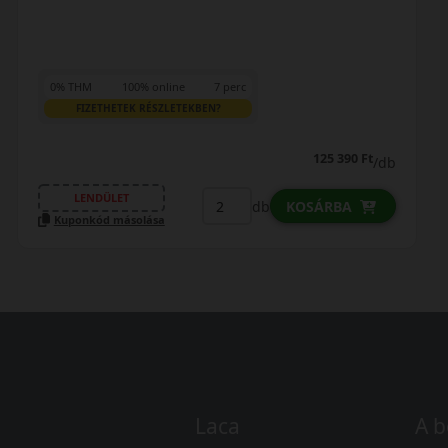
0% THM
100% online
7 perc
FIZETHETEK RÉSZLETEKBEN?
125 390 Ft
/db
LENDÜLET
db
KOSÁRBA
Kuponkód másolása
Laca
A b