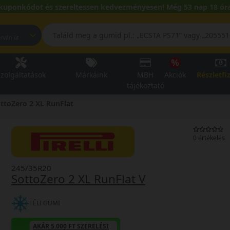
kuponkódot és szereltessen kedvezményesen! Még 53 nap 18 óra
pest, Fehérvári út
zolgáltatások
Márkáink
MBH
Akciók
Részletfi
tájékoztató
ttoZero 2 XL RunFlat
0 értékelés
245/35R20
SottoZero 2 XL RunFlat V
TÉLI GUMI
AKÁR 5.000 FT SZERELÉSI