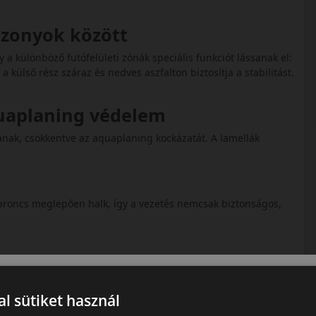
iszonyok között
 a különböző futófelületi zónák speciális funkciót lássanak el:
külső rész száraz és nedves aszfalton biztosítja a stabilitást.
quaplaning védelem
tanak, csökkentve az aquaplaning kockázatát. A lamellák
abroncs meglepően halk, így a vezetés nemcsak biztonságos,
ményt és biztonságot kínál a nagy teljesítményű autók vezetői
l sütiket használ