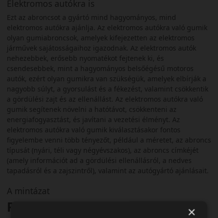
Elektromos autókra is
Ezt az abroncsot a gyártó mind hagyományos, mind
elektromos autókra ajánlja. Az elektromos autókra való gumik
olyan gumiabroncsok, amelyek kifejezetten az elektromos
járművek sajátosságaihoz igazodnak. Az elektromos autók
nehezebbek, erősebb nyomatékot fejtenek ki, és
csendesebbek, mint a hagyományos belsőégésű motoros
autók, ezért olyan gumikra van szükségük, amelyek elbírják a
nagyobb súlyt, a gyorsulást és a fékezést, valamint csökkentik
a gördülési zajt és az ellenállást. Az elektromos autókra való
gumik segítenek növelni a hatótávot, csökkenteni az
energiafogyasztást, és javítani a vezetési élményt. Az
elektromos autókra való gumik kiválasztásakor fontos
figyelembe venni több tényezőt, például a méretet, az abroncs
típusát (nyári, téli vagy négyévszakos), az abroncs címkéjét
(amely információt ad a gördülési ellenállásról, a nedves
tapadásról és a zajszintről), valamint az autógyártó ajánlásait.
A mintázat
Pirelli Sottozero 3
×