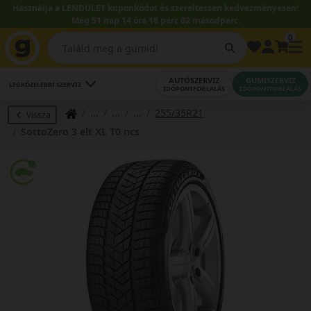
Használja a LENDÜLET kuponkódot és szereltessen kedvezményesen!
Még 51 nap 14 óra 18 perc 02 másodperc.
0
AUTÓSZERVIZ
GUMISZERVIZ
LEGKÖZELEBBI SZERVIZ
IDŐPONTFOGLALÁS
IDŐPONTFOGLALÁS
255/35R21
Vissza
SottoZero 3 elt XL T0 ncs