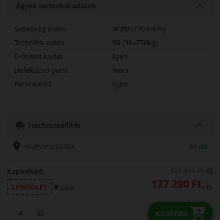
Egyéb technikai adatok
Sebesség index
W (W=270 km/h)
Terhelési index
98 (98=750kg)
Erősített kivitel
Igen
Defekttűrő gumi
Nem
Peremvédő
Igen
25535R21WSTZ3X
Házhozszállítás
Házhozszállítás
4+ db
127 890 Ft
Kuponkód:
127 290 Ft
LENDÜLET
/db
másol
db
KOSÁRBA