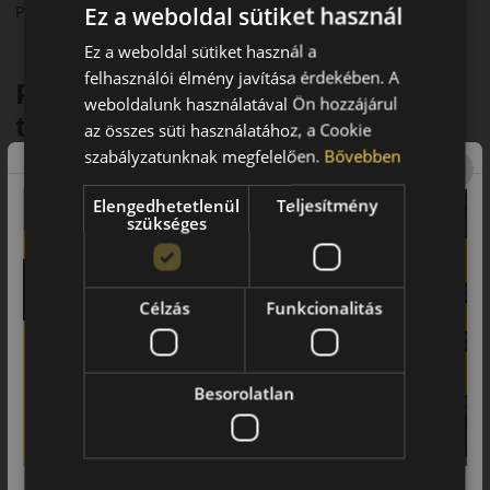
Ez a weboldal sütiket használ
Pirelli Sottozero 3 téli gumiabroncs
Ez a weboldal sütiket használ a
felhasználói élmény javítása érdekében. A
Prémium sportos teljesítmény
weboldalunk használatával Ön hozzájárul
télen
az összes süti használatához, a Cookie
szabályzatunknak megfelelően.
Bővebben
A Pirelli Sottozero 3 a prémium sportautók és nagy
teljesítményű járművek téli abroncsa, amelyet kifejezetten a
Elengedhetetlenül
Teljesítmény
luxus és sport kategóriák igényeihez fejlesztettek. Ez a modell
szükséges
a vezetési élményt és a biztonságot egyaránt előtérbe helyezi,
miközben megfelel a 3PMSF téli minősítésnek.
Fő előnyök és jellemzők
Célzás
Funkcionalitás
• Prémium sportautókhoz és nagy teljesítményű járművekhez
• Kiváló kezelhetőség magas sebességnél is
Besorolatlan
• Kiemelkedő tapadás havas és jeges utakon
• Stabilitás és precíz kormányozhatóság
• Prémium komfort alacsony zajszinttel