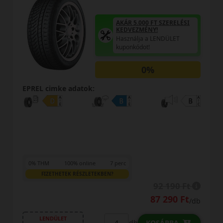
AKÁR 5.000 FT SZERELÉSI
KEDVEZMÉNY!
Használja a LENDÜLET
kuponkódot!
0%
EPREL cimke adatok:
0% THM
100% online
7 perc
FIZETHETEK RÉSZLETEKBEN?
108 690 Ft
108 090 Ft
/db
LENDÜLET
db
KOSÁRBA