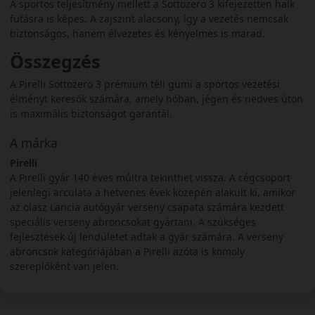
A sportos teljesítmény mellett a Sottozero 3 kifejezetten halk
futásra is képes. A zajszint alacsony, így a vezetés nemcsak
biztonságos, hanem élvezetes és kényelmes is marad.
Összegzés
A Pirelli Sottozero 3 prémium téli gumi a sportos vezetési
élményt keresők számára, amely hóban, jégen és nedves úton
is maximális biztonságot garantál.
A márka
Pirelli
A Pirelli gyár 140 éves múltra tekinthet vissza. A cégcsoport
jelenlegi arculata a hetvenes évek közepén alakult ki, amikor
az olasz Lancia autógyár verseny csapata számára kezdett
speciális verseny abroncsokat gyártani. A szükséges
fejlesztések új lendületet adtak a gyár számára. A verseny
abroncsok kategóriájában a Pirelli azóta is komoly
szereplőként van jelen.