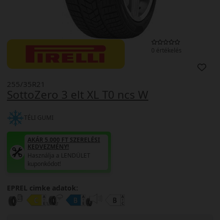
0 értékelés
255/35R21
SottoZero 3 elt XL T0 ncs W
TÉLI GUMI
AKÁR 5.000 FT SZERELÉSI
KEDVEZMÉNY!
Használja a LENDÜLET
kuponkódot!
EPREL cimke adatok: