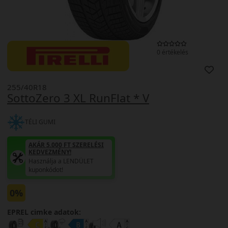
0 értékelés
255/40R18
SottoZero 3 XL RunFlat * V
TÉLI GUMI
AKÁR 5.000 FT SZERELÉSI
KEDVEZMÉNY!
Használja a LENDÜLET
kuponkódot!
0%
EPREL cimke adatok: