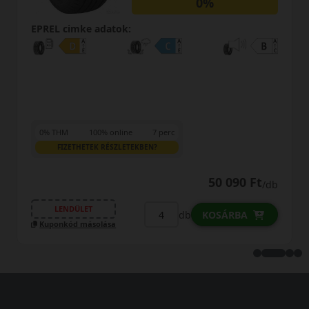
0%
cimke adatok:
EPREL cim
M
100% online
7 perc
0% THM
IZETHETEK RÉSZLETEKBEN?
FIZET
50 090 Ft
/db
NDÜLET
LENDÜ
db
KOSÁRBA
kód másolása
Kuponkód