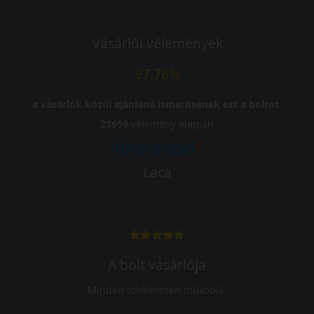
Vásárlói vélemények
97.76%
a vásárlók közül ajánlaná ismerősének ezt a boltot.
21659
vélemény alapján
Laca
-
A bolt vásárlója
Minden tökéletesen működik.