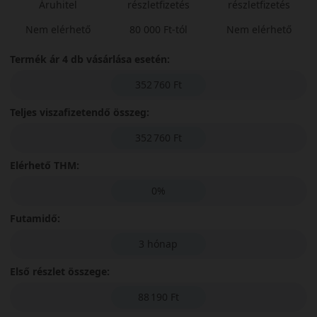
Áruhitel
részletfizetés
részletfizetés
Nem elérhető
80 000 Ft-tól
Nem elérhető
Termék ár 4 db vásárlása esetén:
352 760 Ft
Teljes viszafizetendő összeg:
352 760 Ft
Elérhető THM:
0%
Futamidő:
3 hónap
Első részlet összege:
88 190 Ft