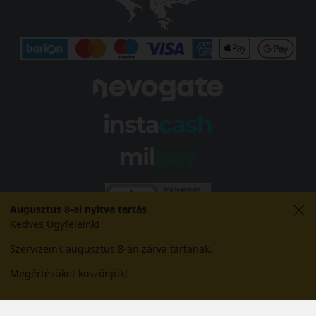
Augusztus 8-ai nyitva tartás
Kedves Ügyfeleink!
Szervizeink augusztus 8-án zárva tartanak.
Megértésüket köszönjük!