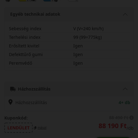
Egyéb technikai adatok
Sebesség index
V (V=240 km/h)
Terhelési index
99 (99=775kg)
Erősített kivitel
Igen
Defekttűrő gumi
Igen
Peremvédő
Igen
25540R18VSZ3X
Házhozszállítás
Házhozszállítás
4+ db
88 490 Ft
Kuponkód:
88 190 Ft
LENDÜLET
/db
másol