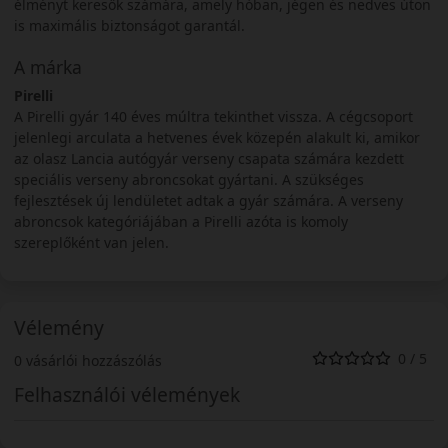
élményt keresők számára, amely hóban, jégen és nedves úton
is maximális biztonságot garantál.
A márka
Pirelli
A Pirelli gyár 140 éves múltra tekinthet vissza. A cégcsoport
jelenlegi arculata a hetvenes évek közepén alakult ki, amikor
az olasz Lancia autógyár verseny csapata számára kezdett
speciális verseny abroncsokat gyártani. A szükséges
fejlesztések új lendületet adtak a gyár számára. A verseny
abroncsok kategóriájában a Pirelli azóta is komoly
szereplőként van jelen.
Vélemény
0 / 5
0 vásárlói hozzászólás
Felhasználói vélemények