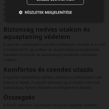
megoldással rendelkezik, amely biztosítja a tapadást
különböző téli útviszonyok között. A mintázat úgy lett
RÉSZLETEK MEGJELENÍTÉSE
kialakítva, hogy a nagy teljesítményű autók is stabilan
uralhatóak legyenek.
Biztonság nedves utakon és
aquaplaning védelem
A speciális vízelvezető barázdák hatékonyan szorítják ki a vizet
a futófelületről, így esőben és olvadó hóban is megbízható
tapadást nyújtanak. Az aquaplaning kockázata jelentősen
csökken.
Komfortos és csendes utazás
A sportos teljesítmény mellett a Sottozero 3 kifejezetten halk
futásra is képes. A zajszint alacsony, így a vezetés nemcsak
biztonságos, hanem élvezetes és kényelmes is marad.
Összegzés
A Pirelli Sottozero 3 prémium téli gumi a sportos vezetési