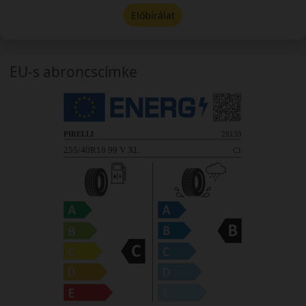
Előbírálat
EU-s abroncscímke