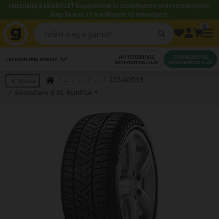
Használja a LENDÜLET kuponkódot és szereltessen kedvezményesen!
Még 54 nap 17 óra 00 perc 11 másodperc.
0
AUTÓSZERVIZ
GUMISZERVIZ
LEGKÖZELEBBI SZERVIZ
IDŐPONTFOGLALÁS
IDŐPONTFOGLALÁS
255/40R18
Vissza
SottoZero 3 XL RunFlat *