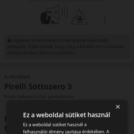
Figyelem a feltüntetett címke adatok tájékoztató
jellegűek. Előfordulhat, hogy még a korábbi EU-s címkével
ellátott abroncs kerül kiszállításra.
A mintázat
Pirelli Sottozero 3
Pirelli Sottozero 3 téli gumiabroncs
×
Ez a weboldal sütiket használ
Prémium sportos teljesítmény
Ez a weboldal sütiket használ a
télen
felhasználói élmény javítása érdekében. A