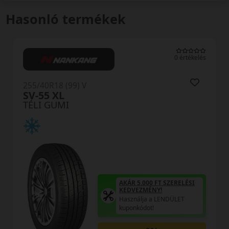
Hasonló termékek
0 értékelés
R18 (99) V
255/40R18
5 XL
Wingua
 GUMI
TÉLI GU
AKÁR 5.000 FT SZERELÉSI
KEDVEZMÉNY!
Használja a LENDÜLET
kuponkódot!