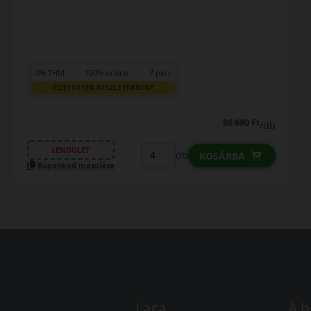
0% THM
100% online
7 perc
FIZETHETEK RÉSZLETEKBEN?
86 690 Ft
/db
LENDÜLET
db
KOSÁRBA
Kuponkód másolása
Laca
A b