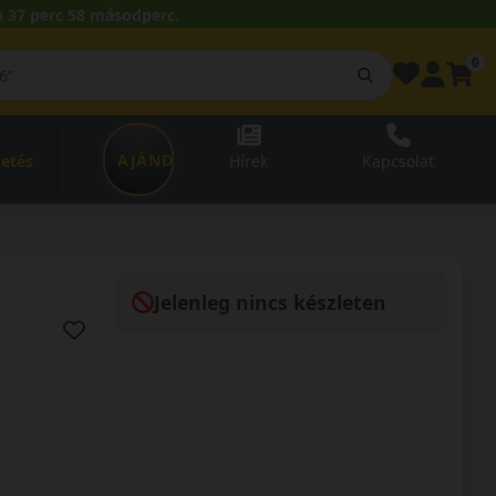
 37 perc 57 másodperc.
0
AJÁNDÉKUTALVÁNY
zetés
Hírek
Kapcsolat
Jelenleg nincs készleten