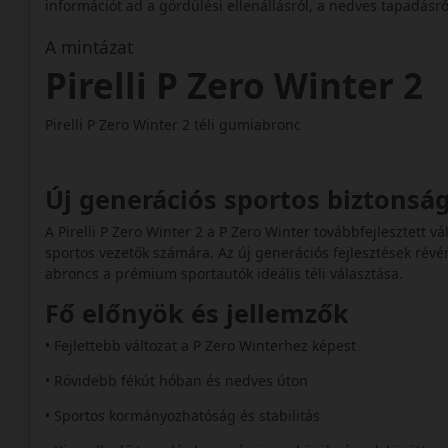
információt ad a gördülési ellenállásról, a nedves tapadásról
A mintázat
Pirelli P Zero Winter 2
Pirelli P Zero Winter 2 téli gumiabronc
Új generációs sportos biztonsá
A Pirelli P Zero Winter 2 a P Zero Winter továbbfejlesztett v
sportos vezetők számára. Az új generációs fejlesztések révén
abroncs a prémium sportautók ideális téli választása.
Fő előnyök és jellemzők
• Fejlettebb változat a P Zero Winterhez képest
• Rövidebb fékút hóban és nedves úton
• Sportos kormányozhatóság és stabilitás