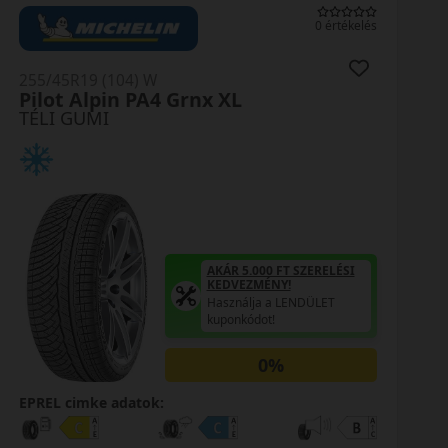
0 értékelés
255/45R19 (104) W
Pilot Alpin PA4 Grnx XL
TÉLI GUMI
AKÁR 5.000 FT SZERELÉSI
KEDVEZMÉNY!
Használja a LENDÜLET
kuponkódot!
0%
EPREL cimke adatok: