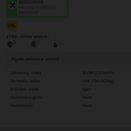
KEDVEZMÉNY!
Használja a LENDÜLET
kuponkódot!
0%
EPREL cimke adatok:
Egyéb technikai adatok
Sebesség index
W (W=270 km/h)
Terhelési index
104 (104=900kg)
Erősített kivitel
Igen
Defekttűrő gumi
Nem
Peremvédő
Nem
25545R19WPZW2X