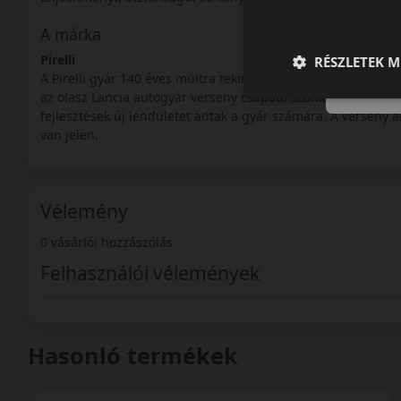
A márka
Pirelli
RÉSZLETEK M
A Pirelli gyár 140 éves múltra tekinthet vissza. A cégcsoport
az olasz Lancia autógyár verseny csapata számára kezdett s
fejlesztések új lendületet adtak a gyár számára. A verseny a
van jelen.
Vélemény
0 vásárlói hozzászólás
Felhasználói vélemények
Hasonló termékek