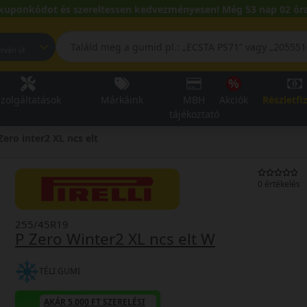
kuponkódot és szereltessen kedvezményesen! Még 53 nap 02 óra
pest, Fehérvári út
zolgáltatások
Márkáink
MBH
Akciók
Részletfi
tájékoztató
Zero inter2 XL ncs elt
0 értékelés
255/45R19
P Zero Winter2 XL ncs elt W
TÉLI GUMI
AKÁR 5.000 FT SZERELÉSI