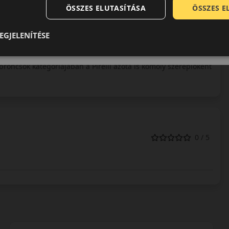
ÖSSZES ELUTASÍTÁSA
ÖSSZES 
EGJELENÍTÉSE
 jelenlegi arculata a hetvenes évek közepén alakult ki, amikor
peciális verseny abroncsokat gyártani. A szükséges
broncsok kategóriájában a Pirelli azóta is komoly szereplőként
0 / 5