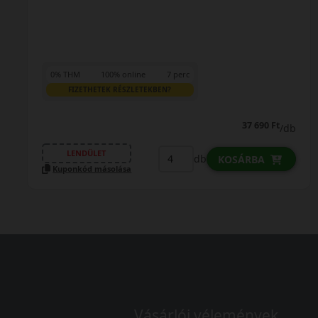
0% THM
100% online
7 perc
FIZETHETEK RÉSZLETEKBEN?
37 690 Ft
/db
LENDÜLET
db
KOSÁRBA
Kuponkód másolása
Vásárlói vélemények