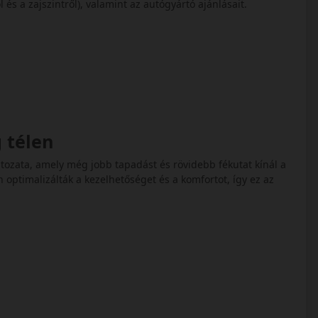
 és a zajszintről), valamint az autógyártó ajánlásait.
g télen
áltozata, amely még jobb tapadást és rövidebb fékutat kínál a
 optimalizálták a kezelhetőséget és a komfortot, így ez az