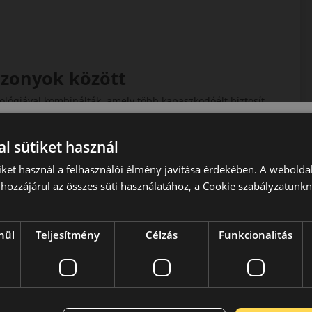
iszonyok között
ológiával kombinálták, amely több kapaszkodóélt biztosít
ínál téli útviszonyok között.
quaplaning védelem
l sütiket használ
sz lehetővé, így nedves úton is magas biztonságot nyújt. Az
iket használ a felhasználói élmény javítása érdekében. A webolda
hozzájárul az összes süti használatához, a Cookie szabályzatunk
n az utazás halkabb és kényelmesebb. Ezáltal a sportos
nül
Teljesítmény
Célzás
Funkcionalitás
tautók tulajdonosainak kínál kompromisszummentes