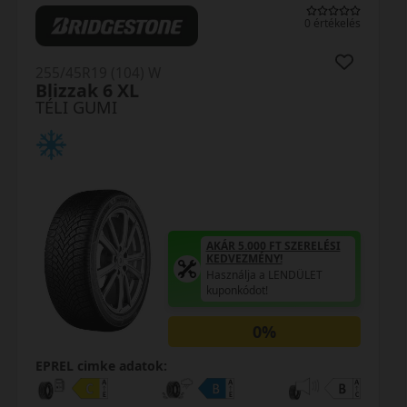
0 értékelés
255/45R19 (104) W
Blizzak 6 XL
TÉLI GUMI
AKÁR 5.000 FT SZERELÉSI
KEDVEZMÉNY!
Használja a LENDÜLET
kuponkódot!
0%
EPREL cimke adatok: