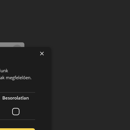
×
lunk
nak megfelelően.
Besorolatlan