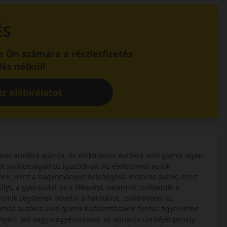
ÉS
 Ön számára a részletfizetés
és nélkül!
z előbírálatot
os autókra ajánlja. Az elektromos autókra való gumik olyan
k sajátosságaihoz igazodnak. Az elektromos autók
bek, mint a hagyományos belsőégésű motoros autók, ezért
yt, a gyorsulást és a fékezést, valamint csökkentik a
 gumik segítenek növelni a hatótávot, csökkenteni az
tromos autókra való gumik kiválasztásakor fontos figyelembe
nyári, téli vagy négyévszakos), az abroncs címkéjét (amely