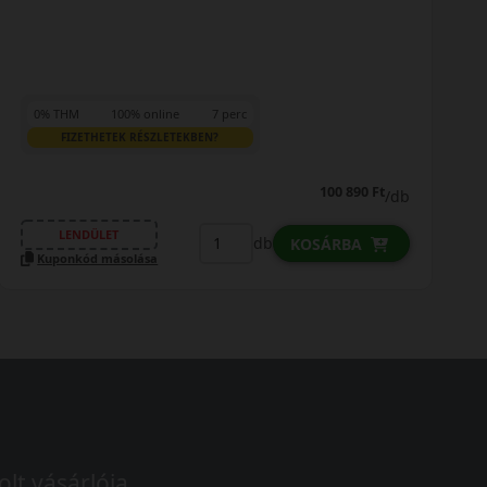
0% THM
100% online
7 perc
FIZETHETEK RÉSZLETEKBEN?
100 890 Ft
/db
LENDÜLET
db
KOSÁRBA
Kuponkód másolása
olt vásárlója