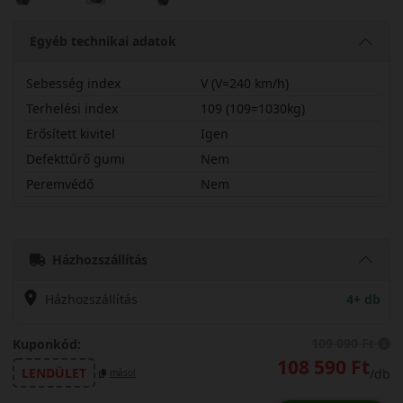
Egyéb technikai adatok
Sebesség index
V (V=240 km/h)
Terhelési index
109 (109=1030kg)
Erősített kivitel
Igen
Defekttűrő gumi
Nem
Peremvédő
Nem
25550R20VSCWN3X
Házhozszállítás
Házhozszállítás
4+ db
109 090 Ft
Kuponkód:
108 590 Ft
LENDÜLET
/db
másol