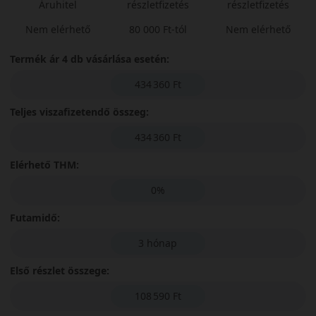
Áruhitel
részletfizetés
részletfizetés
Nem elérhető
80 000 Ft-tól
Nem elérhető
Termék ár 4 db vásárlása esetén:
434 360 Ft
Teljes viszafizetendő összeg:
434 360 Ft
Elérhető THM:
0%
Futamidő:
3 hónap
Első részlet összege:
108 590 Ft