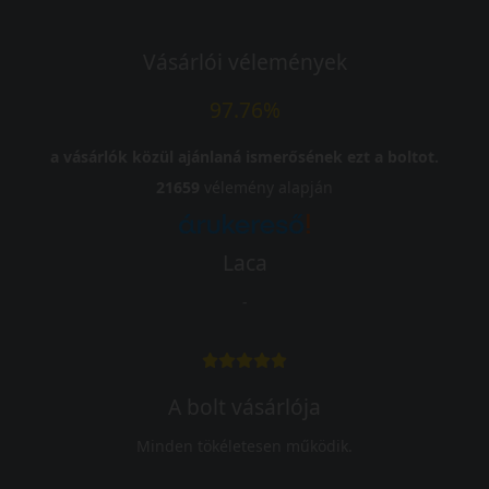
Vásárlói vélemények
97.76%
a vásárlók közül ajánlaná ismerősének ezt a boltot.
21659
vélemény alapján
Laca
-
A bolt vásárlója
Minden tökéletesen működik.