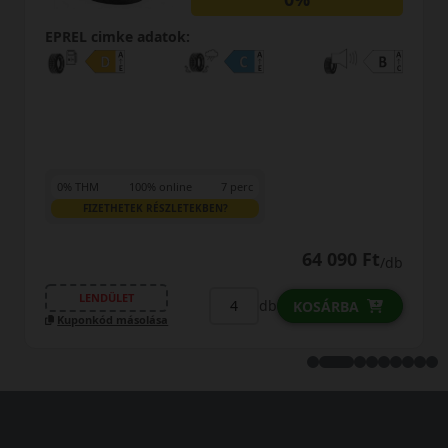
EPREL cimke adatok:
0% THM
100% online
7 perc
FIZETHETEK RÉSZLETEKBEN?
64 090 Ft
/db
LENDÜLET
db
KOSÁRBA
Kuponkód másolása