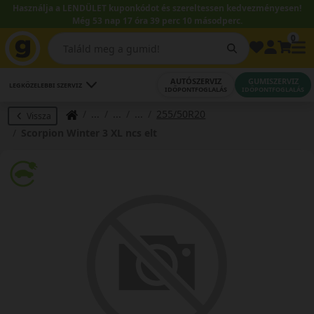
Használja a LENDÜLET kuponkódot és szereltessen kedvezményesen!
Még 53 nap 17 óra 39 perc 09 másodperc.
0
AUTÓSZERVIZ
GUMISZERVIZ
LEGKÖZELEBBI SZERVIZ
IDŐPONTFOGLALÁS
IDŐPONTFOGLALÁS
255/50R20
Vissza
Scorpion Winter 3 XL ncs elt