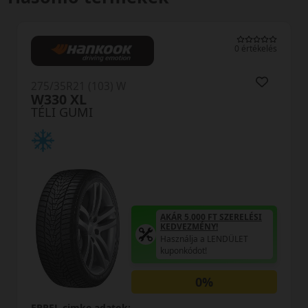
0 értékelés
 (103) W
275/35R21 (1
WinterCon
I
TÉLI GUMI
AKÁR 5.000 FT SZERELÉSI
KEDVEZMÉNY!
Használja a LENDÜLET
kuponkódot!
0%
e adatok:
EPREL cimke a