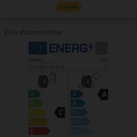
Előbírálat
EU-s abroncscímke