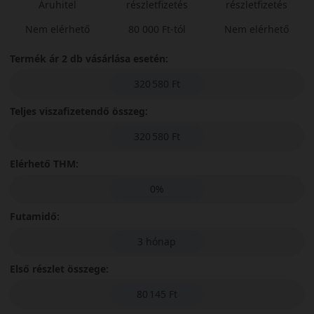
Áruhitel
részletfizetés
részletfizetés
Nem elérhető
80 000 Ft-tól
Nem elérhető
Termék ár 2 db vásárlása esetén:
320 580 Ft
Teljes viszafizetendő összeg:
320 580 Ft
Elérhető THM:
0%
Futamidő:
3 hónap
Első részlet összege:
80 145 Ft