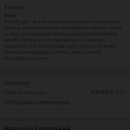
A márka
Pirelli
A Pirelli gyár 140 éves múltra tekinthet vissza. A cégcsoport
jelenlegi arculata a hetvenes évek közepén alakult ki, amikor
az olasz Lancia autógyár verseny csapata számára kezdett
speciális verseny abroncsokat gyártani. A szükséges
fejlesztések új lendületet adtak a gyár számára. A verseny
abroncsok kategóriájában a Pirelli azóta is komoly
szereplőként van jelen.
Vélemény
0 / 5
0 vásárlói hozzászólás
Felhasználói vélemények
Hasonló termékek