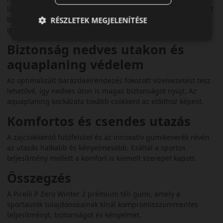
lamellatechnológiával kombinálták, amely több kapaszkodóélt
biztosít hóban és jégen. Ez rövidebb fékutat és még jobb
RÉSZLETEK MEGJELENÍTÉSE
gyorsítást kínál téli útviszonyok között.
Biztonság nedves utakon és
aquaplaning védelem
Az optimalizált barázdaelrendezés fokozott vízelvezetést tesz
lehetővé, így nedves úton is magas biztonságot nyújt. Az
aquaplaning kockázata tovább csökkent az elődhöz képest.
Komfortos és csendes utazás
A zajcsökkentő futófelület és az innovatív gumikeverék révén
az utazás halkabb és kényelmesebb. Ezáltal a sportos
teljesítmény mellett a komfort is kiemelt szerepet kapott.
Összegzés
A Pirelli P Zero Winter 2 prémium téli gumi, amely a
sportautók tulajdonosainak kínál kompromisszummentes
teljesítményt, biztonságot és kényelmet.