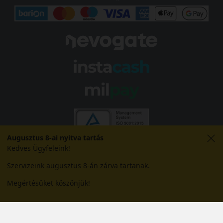
Augusztus 8-ai nyitva tartás
Kedves Ügyfeleink!
Szervizeink augusztus 8-án zárva tartanak.
Megértésüket köszönjük!