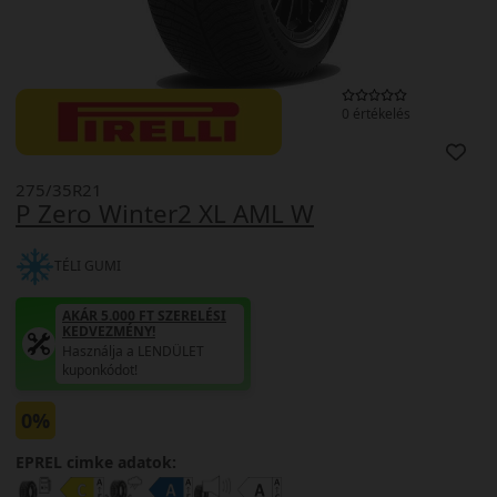
0 értékelés
275/35R21
P Zero Winter2 XL AML W
TÉLI GUMI
AKÁR 5.000 FT SZERELÉSI
KEDVEZMÉNY!
Használja a LENDÜLET
kuponkódot!
0%
EPREL cimke adatok: