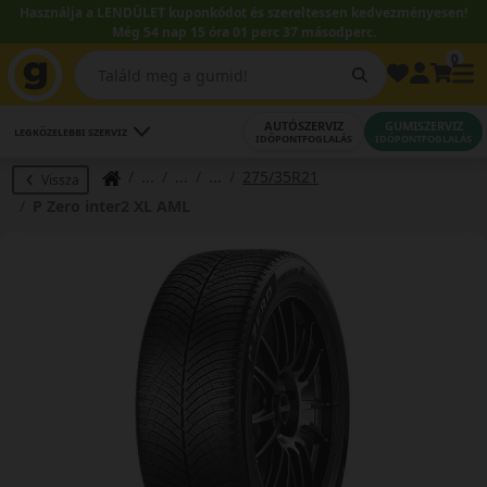
Használja a LENDÜLET kuponkódot és szereltessen kedvezményesen!
Még 54 nap 15 óra 01 perc 36 másodperc.
0
AUTÓSZERVIZ
GUMISZERVIZ
LEGKÖZELEBBI SZERVIZ
IDŐPONTFOGLALÁS
IDŐPONTFOGLALÁS
275/35R21
Vissza
P Zero inter2 XL AML