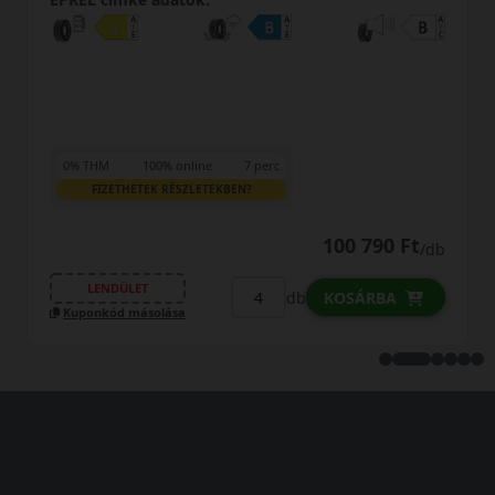
100% online
7 perc
TEK RÉSZLETEKBEN?
LENDÜLET
100 790 Ft
/db
Kuponkód máso
ET
db
KOSÁRBA
ásolása