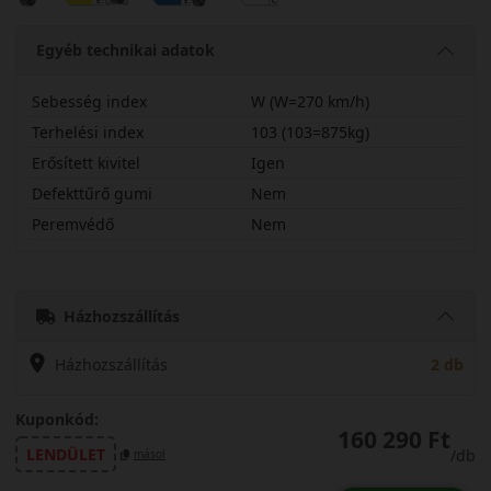
Egyéb technikai adatok
Sebesség index
W (W=270 km/h)
Terhelési index
103 (103=875kg)
Erősített kivitel
Igen
Defekttűrő gumi
Nem
Peremvédő
Nem
27535R21WP0W2X
Házhozszállítás
Házhozszállítás
2 db
Kuponkód:
160 290 Ft
LENDÜLET
/db
másol