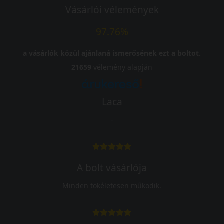
Vásárlói vélemények
97.76%
a vásárlók közül ajánlaná ismerősének ezt a boltot.
21659
vélemény alapján
Laca
-
A bolt vásárlója
Minden tökéletesen működik.