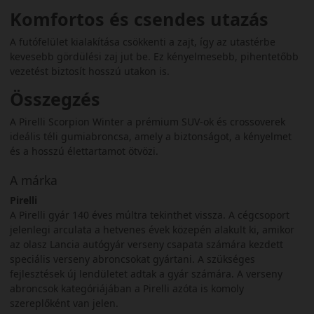
Komfortos és csendes utazás
A futófelület kialakítása csökkenti a zajt, így az utastérbe
kevesebb gördülési zaj jut be. Ez kényelmesebb, pihentetőbb
vezetést biztosít hosszú utakon is.
Összegzés
A Pirelli Scorpion Winter a prémium SUV-ok és crossoverek
ideális téli gumiabroncsa, amely a biztonságot, a kényelmet
és a hosszú élettartamot ötvözi.
A márka
Pirelli
A Pirelli gyár 140 éves múltra tekinthet vissza. A cégcsoport
jelenlegi arculata a hetvenes évek közepén alakult ki, amikor
az olasz Lancia autógyár verseny csapata számára kezdett
speciális verseny abroncsokat gyártani. A szükséges
fejlesztések új lendületet adtak a gyár számára. A verseny
abroncsok kategóriájában a Pirelli azóta is komoly
szereplőként van jelen.