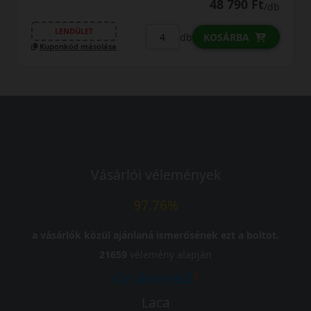
48 790 Ft
/db
LENDÜLET
db
KOSÁRBA
Kuponkód másolása
Vásárlói vélemények
97.76%
a vásárlók közül ajánlaná ismerősének ezt a boltot.
21659
vélemény alapján
Laca