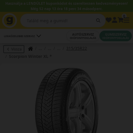
Használja a LENDÜLET kuponkódot és szereltessen kedvezményesen!
Még 52 nap 13 óra 18 perc 33 másodperc.
0
AUTÓSZERVIZ
GUMISZERVIZ
LEGKÖZELEBBI SZERVIZ
IDŐPONTFOGLALÁS
IDŐPONTFOGLALÁS
315/35R22
Vissza
Scorpion Winter XL *