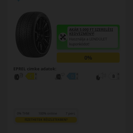
AKÁR 5.000 FT SZERELÉSI
KEDVEZMÉNY!
Használja a LENDÜLET
kuponkódot!
0%
EPREL cimke adatok:
0% THM
100% online
7 perc
FIZETHETEK RÉSZLETEKBEN?