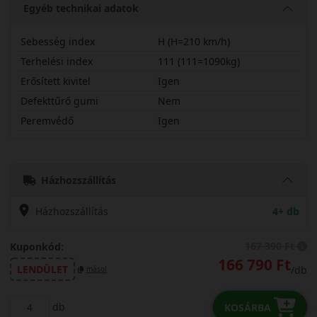
Egyéb technikai adatok
Sebesség index
H (H=210 km/h)
Terhelési index
111 (111=1090kg)
Erősített kivitel
Igen
Defekttűrő gumi
Nem
Peremvédő
Igen
31535R22HSCWX
Házhozszállítás
Házhozszállítás
4+ db
167 390 Ft
Kuponkód:
166 790 Ft
LENDÜLET
/db
másol
db
KOSÁRBA