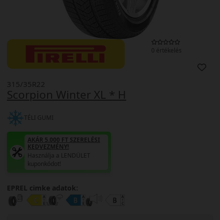
0 értékelés
315/35R22
Scorpion Winter XL * H
TÉLI GUMI
AKÁR 5.000 FT SZERELÉSI
KEDVEZMÉNY!
Használja a LENDÜLET
kuponkódot!
EPREL cimke adatok: