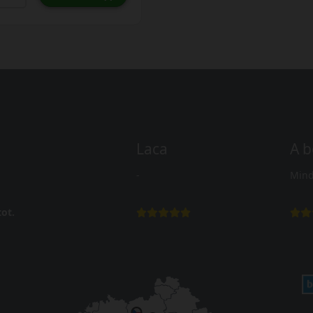
Laca
A b
-
Mind
ot.