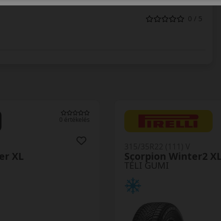
0 / 5
0 értékelés
315/35R22 (111) V
er XL
Scorpion Winter2 X
TÉLI GUMI