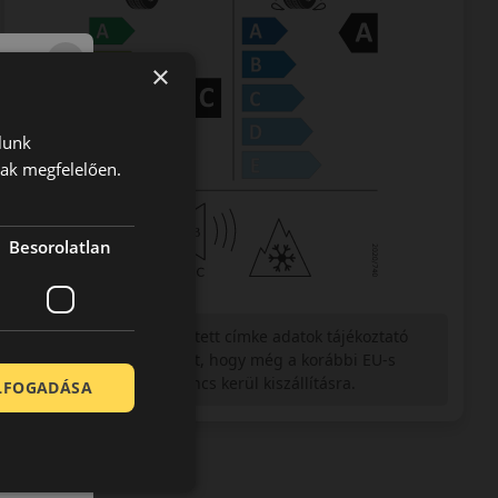
×
lunk
nak megfelelően.
Besorolatlan
Figyelem a feltüntetett címke adatok tájékoztató
jellegűek. Előfordulhat, hogy még a korábbi EU-s
címkével ellátott abroncs kerül kiszállításra.
ELFOGADÁSA