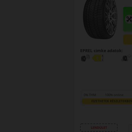
EPREL cimke adatok:
0% THM
100% online
FIZETHETEK RÉSZLETEKBE
LENDÜLET