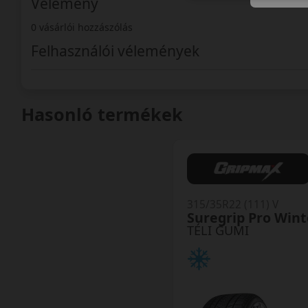
Vélemény
0 vásárlói hozzászólás
Felhasználói vélemények
Hasonló termékek
315/35R22 (111) V
Suregrip Pro Wint
TÉLI GUMI