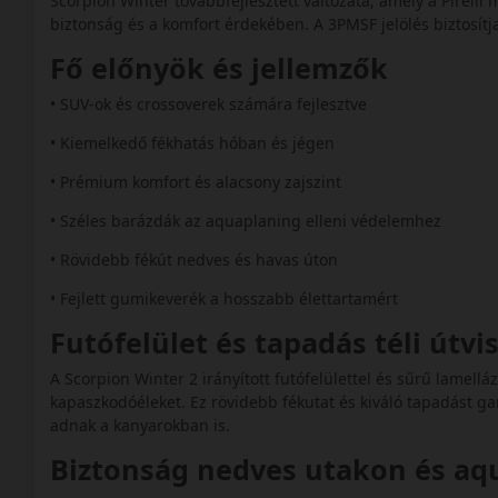
Scorpion Winter továbbfejlesztett változata, amely a Pirelli 
biztonság és a komfort érdekében. A 3PMSF jelölés biztosítj
Fő előnyök és jellemzők
• SUV-ok és crossoverek számára fejlesztve
• Kiemelkedő fékhatás hóban és jégen
• Prémium komfort és alacsony zajszint
• Széles barázdák az aquaplaning elleni védelemhez
• Rövidebb fékút nedves és havas úton
• Fejlett gumikeverék a hosszabb élettartamért
Futófelület és tapadás téli útv
A Scorpion Winter 2 irányított futófelülettel és sűrű lamellá
kapaszkodóéleket. Ez rövidebb fékutat és kiváló tapadást gar
adnak a kanyarokban is.
Biztonság nedves utakon és a