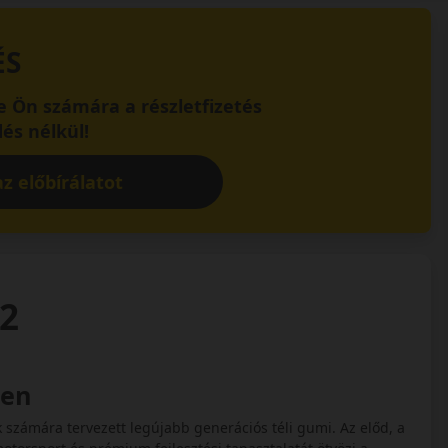
ÉS
 Ön számára a részletfizetés
és nélkül!
z előbírálatot
 2
ten
 számára tervezett legújabb generációs téli gumi. Az előd, a