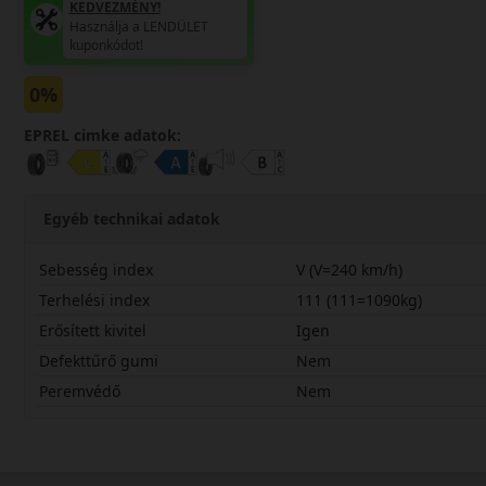
KEDVEZMÉNY!
Használja a LENDÜLET
kuponkódot!
0%
EPREL cimke adatok:
Egyéb technikai adatok
Sebesség index
V (V=240 km/h)
Terhelési index
111 (111=1090kg)
Erősített kivitel
Igen
Defekttűrő gumi
Nem
Peremvédő
Nem
31535R22VSPW2X