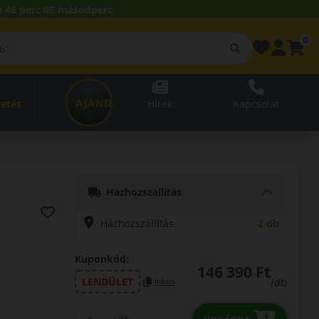
 46 perc 07 másodperc.
0
AJÁNDÉKUTALVÁNY
zetés
Hírek
Kapcsolat
Házhozszállítás
Házhozszállítás
2 db
Kuponkód:
146 390 Ft
LENDÜLET
/db
másol