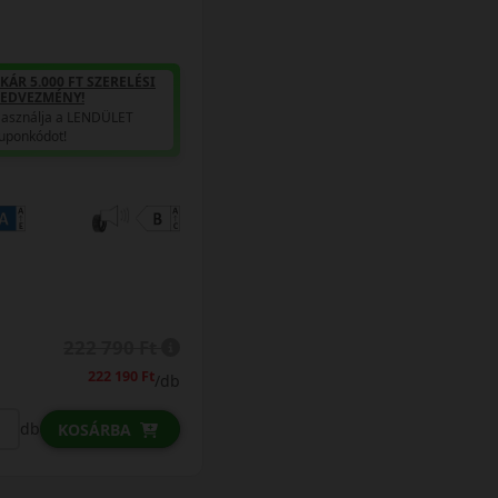
KÁR 5.000 FT SZERELÉSI
EDVEZMÉNY!
asználja a LENDÜLET
uponkódot!
222 790 Ft
222 190 Ft
/db
db
KOSÁRBA