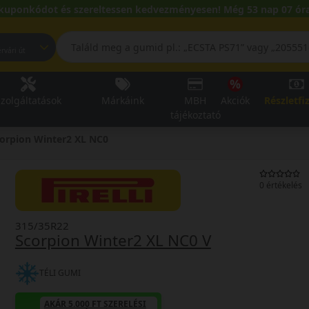
kuponkódot és szereltessen kedvezményesen! Még 53 nap 07 óra
pest, Fehérvári út
zolgáltatások
Márkáink
MBH
Akciók
Részletfi
tájékoztató
orpion Winter2 XL NC0
0 értékelés
315/35R22
Scorpion Winter2 XL NC0 V
TÉLI GUMI
AKÁR 5.000 FT SZERELÉSI