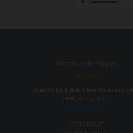
Kuponkód másolása
Vásárlói vélemények
97.76%
a vásárlók közül ajánlaná ismerősének ezt a bolt
21659
vélemény alapján
Impresszum
Adatvédelmi tájékoztató