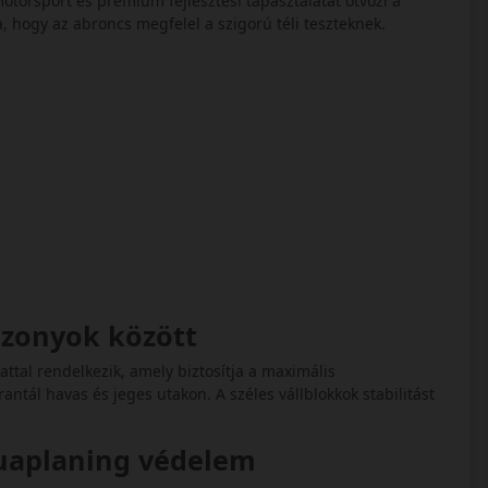
motorsport és prémium fejlesztési tapasztalatát ötvözi a
a, hogy az abroncs megfelel a szigorú téli teszteknek.
iszonyok között
zattal rendelkezik, amely biztosítja a maximális
antál havas és jeges utakon. A széles vállblokkok stabilitást
quaplaning védelem