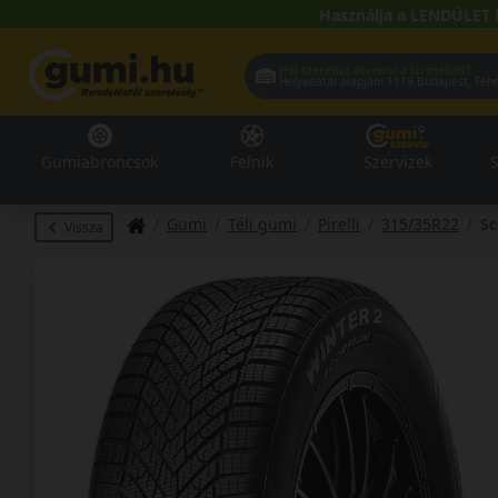
Használja a LENDÜLET 
Hol szeretné átvenni a termékeit?
Helyadatai alapján:
1119 Buda
Gumiabroncsok
Felnik
Szervizek
S
Gumi
Téli gumi
Pirelli
315/35R22
Sc
Vissza