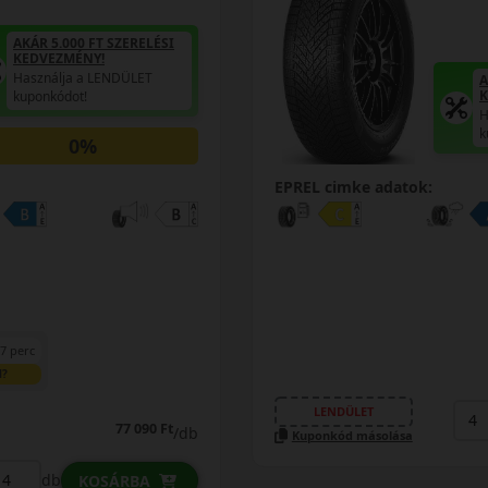
AKÁR 5.000 FT SZERELÉSI
KEDVEZMÉNY!
Használja a LENDÜLET
A
K
kuponkódot!
H
k
0%
EPREL cimke adatok:
7 perc
N?
LENDÜLET
77 090 Ft
/db
Kuponkód másolása
db
KOSÁRBA