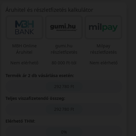
Áruhitel és részletfizetés kalkulátor
MBH Online
gumi.hu
Milpay
Áruhitel
részletfizetés
részletfizetés
Nem elérhető
80 000 Ft-tól
Nem elérhető
Termék ár 2 db vásárlása esetén:
292 780 Ft
Teljes viszafizetendő összeg:
292 780 Ft
Elérhető THM:
0%