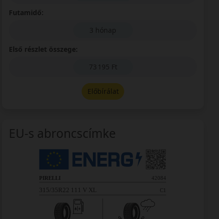
Futamidő:
3 hónap
Első részlet összege:
73 195 Ft
Előbírálat
EU-s abroncscímke