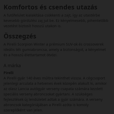
Komfortos és csendes utazás
A futófelület kialakítása csökkenti a zajt, így az utastérbe
kevesebb gördülési zaj jut be. Ez kényelmesebb, pihentetőbb
vezetést biztosít hosszú utakon is.
Összegzés
A Pirelli Scorpion Winter a prémium SUV-ok és crossoverek
ideális téli gumiabroncsa, amely a biztonságot, a kényelmet
és a hosszú élettartamot ötvözi.
A márka
Pirelli
A Pirelli gyár 140 éves múltra tekinthet vissza. A cégcsoport
jelenlegi arculata a hetvenes évek közepén alakult ki, amikor
az olasz Lancia autógyár verseny csapata számára kezdett
speciális verseny abroncsokat gyártani. A szükséges
fejlesztések új lendületet adtak a gyár számára. A verseny
abroncsok kategóriájában a Pirelli azóta is komoly
szereplőként van jelen.