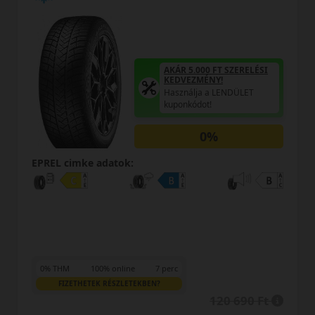
AKÁR 5.000 FT SZERELÉSI
KEDVEZMÉNY!
Használja a LENDÜLET
kuponkódot!
0%
EPREL cimke adatok:
0% THM
100% online
7 perc
FIZETHETEK RÉSZLETEKBEN?