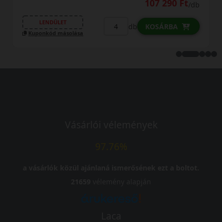
109 690 Ft
/db
LENDÜLET
db
KOSÁRBA
Kuponkód másolása
Vásárlói vélemények
97.76%
a vásárlók közül ajánlaná ismerősének ezt a boltot.
21659
vélemény alapján
Laca