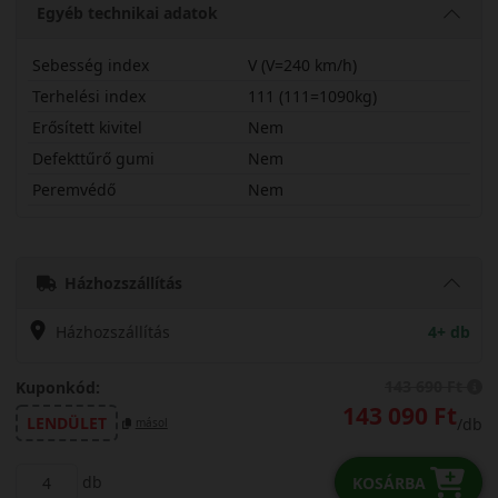
Egyéb technikai adatok
Sebesség index
V (V=240 km/h)
Terhelési index
111 (111=1090kg)
Erősített kivitel
Nem
Defekttűrő gumi
Nem
Peremvédő
Nem
31540R21VSCWM
Házhozszállítás
Házhozszállítás
4+ db
143 690 Ft
Kuponkód:
143 090 Ft
LENDÜLET
/db
másol
db
KOSÁRBA