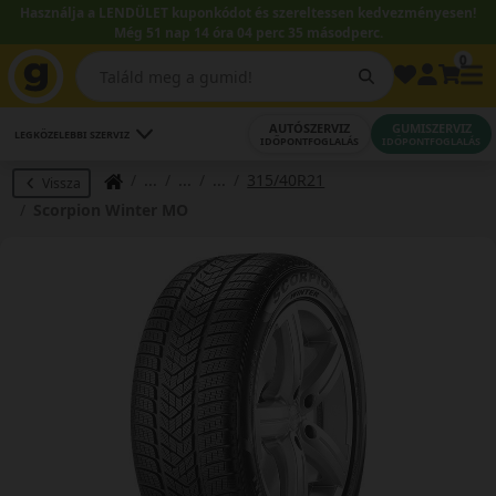
Használja a LENDÜLET kuponkódot és szereltessen kedvezményesen!
Még 51 nap 14 óra 04 perc 35 másodperc.
0
AUTÓSZERVIZ
GUMISZERVIZ
LEGKÖZELEBBI SZERVIZ
IDŐPONTFOGLALÁS
IDŐPONTFOGLALÁS
315/40R21
Vissza
Scorpion Winter MO