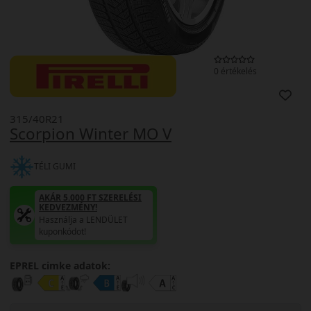
0 értékelés
315/40R21
Scorpion Winter MO V
TÉLI GUMI
AKÁR 5.000 FT SZERELÉSI
KEDVEZMÉNY!
Használja a LENDÜLET
kuponkódot!
EPREL cimke adatok: