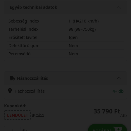
Egyéb technikai adatok
Sebesség index
H (H=210 km/h)
Terhelési index
98 (98=750kg)
Erősített kivitel
Igen
Defekttűrő gumi
Nem
Peremvédő
Nem
23545R18HWU01X
Házhozszállítás
Házhozszállítás
4+ db
Kuponkód:
35 790 Ft
LENDÜLET
/db
másol
db
KOSÁRBA