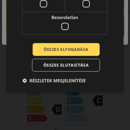
Előbírálat
Besorolatlan
EU-s abroncscímke
ÖSSZES ELFOGADÁSA
ÖSSZES ELUTASÍTÁSA
RÉSZLETEK MEGJELENÍTÉSE