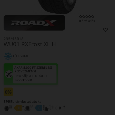
0 értékelés
235/45R18
WU01 RXFrost XL H
TÉLI GUMI
AKÁR 5.000 FT SZERELÉSI
KEDVEZMÉNY!
Használja a LENDÜLET
kuponkódot!
0%
EPREL cimke adatok: