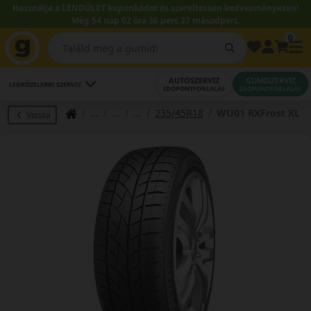
Használja a LENDÜLET kuponkódot és szereltessen kedvezményesen!
Még 54 nap 02 óra 36 perc 27 másodperc.
0
AUTÓSZERVIZ
GUMISZERVIZ
LEGKÖZELEBBI SZERVIZ
IDŐPONTFOGLALÁS
IDŐPONTFOGLALÁS
235/45R18
WU01 RXFrost XL
Vissza