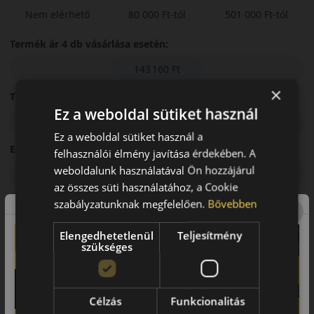
Nem elérhető
80 000 Ft-tól
501 000 Ft-tól
Termék ár 4 db vásárlása esetén:
143 160 Ft
×
Teljes viszafizetendő összeg:
Ez a weboldal sütiket használ
143 160 Ft
Ez a weboldal sütiket használ a
Elérhető THM:
felhasználói élmény javítása érdekében. A
weboldalunk használatával Ön hozzájárul
0%
az összes süti használatához, a Cookie
Futamidő:
szabályzatunknak megfelelően.
Bővebben
3 hónap
Elengedhetetlenül
Teljesítmény
szükséges
Első részlet összege:
35 790 Ft
Célzás
Funkcionalitás