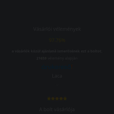
Vásárlói vélemények
97.76%
a vásárlók közül ajánlaná ismerősének ezt a boltot.
21659
vélemény alapján
Laca
-
A bolt vásárlója