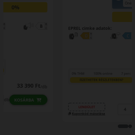
Öné!
0%
EPREL cimke adatok:
0% THM
100% online
7 perc
FIZETHETEK RÉSZLETEKBEN?
20 190 Ft
/db
LENDÜLET
db
KOSÁRBA
Kuponkód másolása