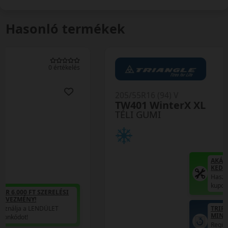
Hasonló termékek
0 értékelés
205/55R16 (94) V
TW401 WinterX XL
TÉLI GUMI
AKÁR 6.000 FT SZERELÉSI
KEDVEZMÉNY!
Használja a LENDÜLET
kuponkódot!
TRIPLA ELÉGEDETTSÉG
MINŐSÉGI GARANCIA
Regisztráció után máris az