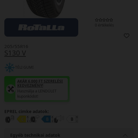
0 értékelés
205/55R16
S130 V
TÉLI GUMI
AKÁR 6.000 FT SZERELÉSI
KEDVEZMÉNY!
Használja a LENDÜLET
kuponkódot!
EPREL cimke adatok:
Egyéb technikai adatok