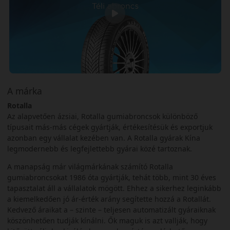
A márka
Rotalla
Az alapvetően ázsiai, Rotalla gumiabroncsok különböző
típusait más-más cégek gyártják, értékesítésük és exportjuk
azonban egy vállalat kezében van. A Rotalla gyárak Kína
legmodernebb és legfejlettebb gyárai közé tartoznak.
A manapság már világmárkának számító Rotalla
gumiabroncsokat 1986 óta gyártják, tehát több, mint 30 éves
tapasztalat áll a vállalatok mögött. Ehhez a sikerhez leginkább
a kiemelkedően jó ár-érték arány segítette hozzá a Rotallát.
Kedvező áraikat a – szinte – teljesen automatizált gyáraiknak
köszönhetően tudják kínálni. Ők maguk is azt vallják, hogy