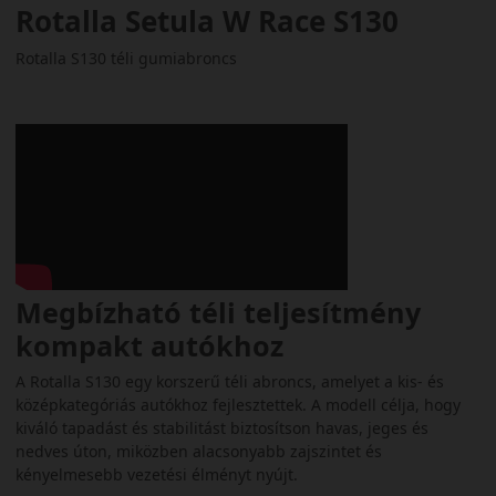
Rotalla Setula W Race S130
Rotalla S130 téli gumiabroncs
Megbízható téli teljesítmény
kompakt autókhoz
A Rotalla S130 egy korszerű téli abroncs, amelyet a kis- és
középkategóriás autókhoz fejlesztettek. A modell célja, hogy
kiváló tapadást és stabilitást biztosítson havas, jeges és
nedves úton, miközben alacsonyabb zajszintet és
kényelmesebb vezetési élményt nyújt.