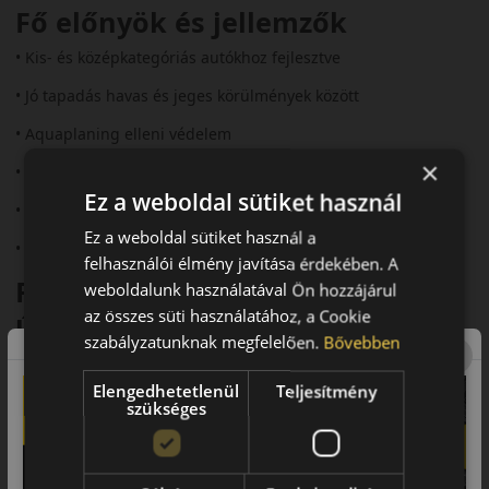
Fő előnyök és jellemzők
• Kis- és középkategóriás autókhoz fejlesztve
• Jó tapadás havas és jeges körülmények között
• Aquaplaning elleni védelem
×
• Csendesebb futás optimalizált mintázattal
Ez a weboldal sütiket használ
• Gazdaságos, hosszú élettartam
Ez a weboldal sütiket használ a
• Stabil fékezhetőség és kormányozhatóság
felhasználói élmény javítása érdekében. A
Futófelület és tapadás téli
weboldalunk használatával Ön hozzájárul
az összes süti használatához, a Cookie
útviszonyok között
szabályzatunknak megfelelően.
Bővebben
A Rotalla S130 V-alakú futófelülete és sűrű lamellázata rövid
fékutat és kiváló tapadást biztosít havas és jeges úton. A
Elengedhetetlenül
Teljesítmény
széles vállblokkok javítják a kanyarodási biztonságot.
szükséges
Biztonság nedves utakon és
aquaplaning védelem