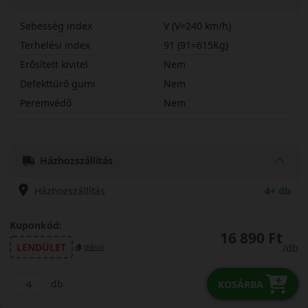
Sebesség index
V (V=240 km/h)
Terhelési index
91 (91=615Kg)
Erősített kivitel
Nem
Defekttűrő gumi
Nem
Peremvédő
Nem
20555R16VS130
Házhozszállítás
Házhozszállítás
4+ db
Kuponkód:
16 890 Ft
LENDÜLET
/db
másol
db
KOSÁRBA