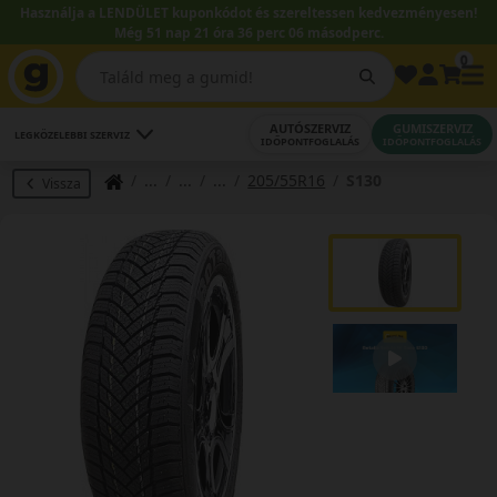
Használja a LENDÜLET kuponkódot és szereltessen kedvezményesen!
Még 51 nap 21 óra 36 perc 05 másodperc.
0
AUTÓSZERVIZ
GUMISZERVIZ
LEGKÖZELEBBI SZERVIZ
IDŐPONTFOGLALÁS
IDŐPONTFOGLALÁS
205/55R16
S130
Vissza