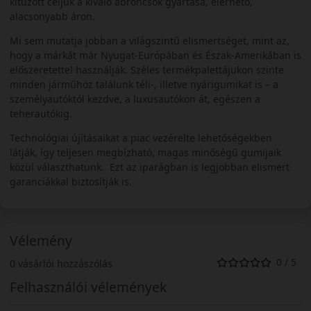
kitűzött céljuk a kiváló abroncsok gyártása, elérhető,
alacsonyabb áron.
Mi sem mutatja jobban a világszintű elismertséget, mint az,
hogy a márkát már Nyugat-Európában és Észak-Amerikában is
előszeretettel használják. Széles termékpalettájukon szinte
minden járműhöz találunk téli-, illetve nyárigumikat is – a
személyautóktól kezdve, a luxusautókon át, egészen a
teherautókig.
Technológiai újításaikat a piac vezérelte lehetőségekben
látják, így teljesen megbízható, magas minőségű gumijaik
közül választhatunk. Ezt az iparágban is legjobban elismert
garanciákkal biztosítják is.
Vélemény
0 / 5
0 vásárlói hozzászólás
Felhasználói vélemények