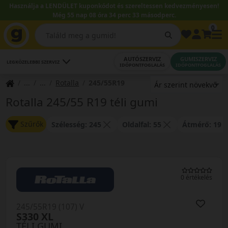
Használja a LENDÜLET kuponkódot és szereltessen kedvezményesen!
Még 55 nap 08 óra 34 perc 33 másodperc.
0
AUTÓSZERVIZ
GUMISZERVIZ
LEGKÖZELEBBI SZERVIZ
IDŐPONTFOGLALÁS
IDŐPONTFOGLALÁS
Rotalla
245/55R19
Rotalla 245/55 R19 téli gumi
Szűrők
Szélesség: 245
Oldalfal: 55
Átmérő: 19
0 értékelés
245/55R19 (107) V
S330 XL
TÉLI GUMI