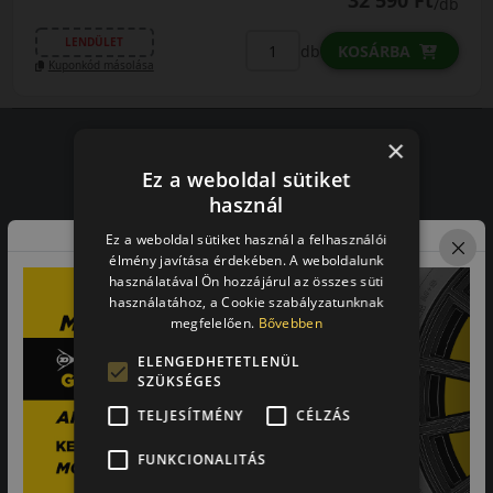
32 590 Ft
/db
LENDÜLET
db
KOSÁRBA
Kuponkód másolása
×
Ez a weboldal sütiket
Vásárlói vélemények
használ
97.76%
Ez a weboldal sütiket használ a felhasználói
élmény javítása érdekében. A weboldalunk
használatával Ön hozzájárul az összes süti
a vásárlók közül ajánlaná ismerősének ezt a boltot.
használatához, a Cookie szabályzatunknak
21659
vélemény alapján
megfelelően.
Bővebben
ELENGEDHETETLENÜL
SZÜKSÉGES
Laca
TELJESÍTMÉNY
CÉLZÁS
-
FUNKCIONALITÁS