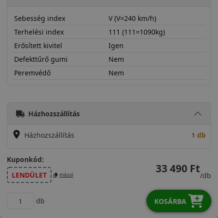
Sebesség index
V (V=240 km/h)
Terhelési index
111 (111=1090kg)
Erősített kivitel
Igen
Defekttűrő gumi
Nem
Peremvédő
Nem
28545R19VS330X
Házhozszállítás
Házhozszállítás
1 db
Kuponkód:
33 490 Ft
LENDÜLET
/db
másol
db
KOSÁRBA