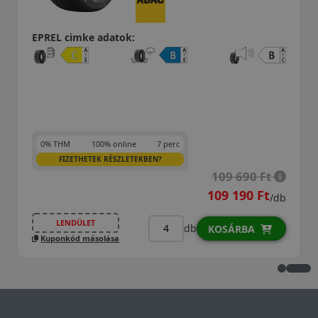
0%
EPREL cimke adatok:
0% THM
100% online
7 perc
FIZETHETEK RÉSZLETEKBEN?
89 390 Ft
/db
LENDÜLET
db
KOSÁRBA
Kuponkód másolása