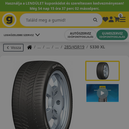
Használja a LENDÜLET kuponkódot és szereltessen kedvezményesen!
Még 54 nap 15 óra 37 perc 02 másodperc.
0
AUTÓSZERVIZ
GUMISZERVIZ
LEGKÖZELEBBI SZERVIZ
IDŐPONTFOGLALÁS
IDŐPONTFOGLALÁS
285/45R19
S330 XL
Vissza