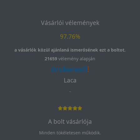
Vásárlói vélemények
97.76%
a vásárlók közül ajánlaná ismerősének ezt a boltot.
21659
vélemény alapján
Laca
-
A bolt vásárlója
Minden tökéletesen működik.