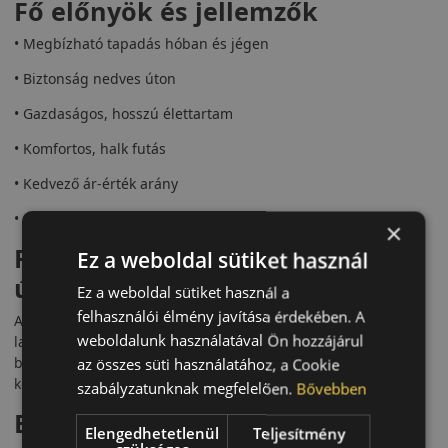
Fő előnyök és jellemzők
• Megbízható tapadás hóban és jégen
• Biztonság nedves úton
• Gazdaságos, hosszú élettartam
• Komfortos, halk futás
• Kedvező ár-érték arány
• Stabil fékezés és irányíthatóság
×
Futófelület és tapadás téli
Ez a weboldal sütiket használ
útviszonyok között
Ez a weboldal sütiket használ a
felhasználói élmény javítása érdekében. A
A Rotalla S330 V-alakú futófelületet kapott, amely sűrű
weboldalunk használatával Ön hozzájárul
lamellázattal rendelkezik. Ezáltal az abroncs rövidebb fékutat
biztosít havas és jeges utakon, miközben stabil
az összes süti használatához, a Cookie
kormányozhatóságot nyújt.
szabályzatunknak megfelelően.
Bővebben
Biztonság nedves utakon és
Elengedhetetlenül
Teljesítmény