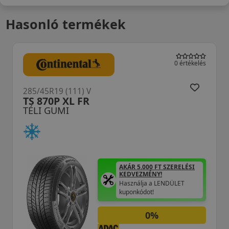
Hasonló termékek
0 értékelés
285/45R19 (111) V
W330A XL
TÉLI GUMI
AKÁR 5.000 FT SZERELÉSI
KEDVEZMÉNY!
Használja a LENDÜLET
kuponkódot!