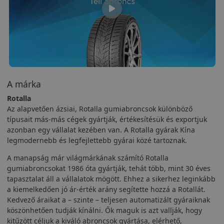
A márka
Rotalla
Az alapvetően ázsiai, Rotalla gumiabroncsok különböző
típusait más-más cégek gyártják, értékesítésük és exportjuk
azonban egy vállalat kezében van. A Rotalla gyárak Kína
legmodernebb és legfejlettebb gyárai közé tartoznak.
A manapság már világmárkának számító Rotalla
gumiabroncsokat 1986 óta gyártják, tehát több, mint 30 éves
tapasztalat áll a vállalatok mögött. Ehhez a sikerhez leginkább
a kiemelkedően jó ár-érték arány segítette hozzá a Rotallát.
Kedvező áraikat a – szinte – teljesen automatizált gyáraiknak
köszönhetően tudják kínálni. Ők maguk is azt vallják, hogy
kitűzött céljuk a kiváló abroncsok gyártása, elérhető,