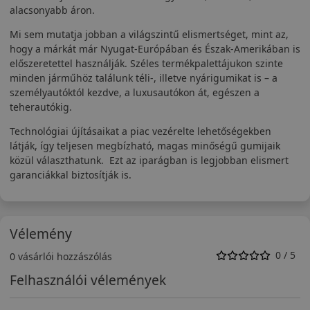
alacsonyabb áron.
Mi sem mutatja jobban a világszintű elismertséget, mint az,
hogy a márkát már Nyugat-Európában és Észak-Amerikában is
előszeretettel használják. Széles termékpalettájukon szinte
minden járműhöz találunk téli-, illetve nyárigumikat is – a
személyautóktól kezdve, a luxusautókon át, egészen a
teherautókig.
Technológiai újításaikat a piac vezérelte lehetőségekben
látják, így teljesen megbízható, magas minőségű gumijaik
közül választhatunk. Ezt az iparágban is legjobban elismert
garanciákkal biztosítják is.
Vélemény
0 / 5
0 vásárlói hozzászólás
Felhasználói vélemények