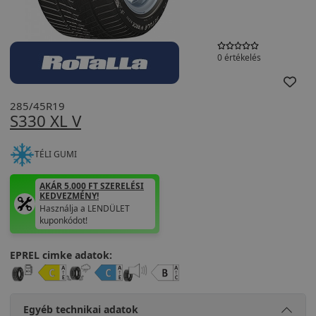
0 értékelés
285/45R19
S330 XL V
TÉLI GUMI
AKÁR 5.000 FT SZERELÉSI
KEDVEZMÉNY!
Használja a LENDÜLET
kuponkódot!
EPREL cimke adatok:
Egyéb technikai adatok