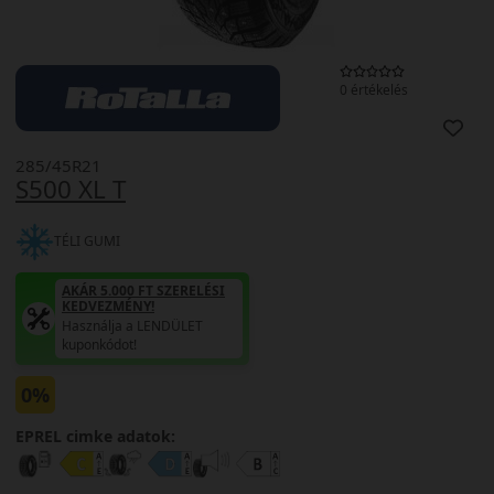
0 értékelés
285/45R21
S500 XL T
TÉLI GUMI
AKÁR 5.000 FT SZERELÉSI
KEDVEZMÉNY!
Használja a LENDÜLET
kuponkódot!
0%
EPREL cimke adatok: