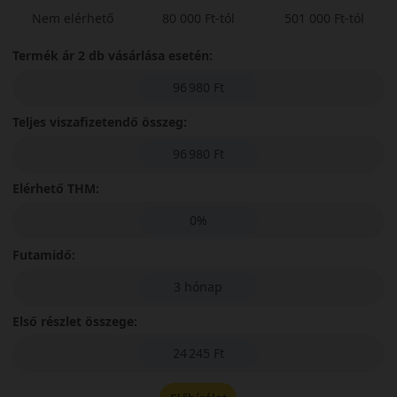
Nem elérhető
80 000 Ft-tól
501 000 Ft-tól
Termék ár 2 db vásárlása esetén:
96 980 Ft
Teljes viszafizetendő összeg:
96 980 Ft
Elérhető THM:
0%
Futamidő:
3 hónap
Első részlet összege:
24 245 Ft