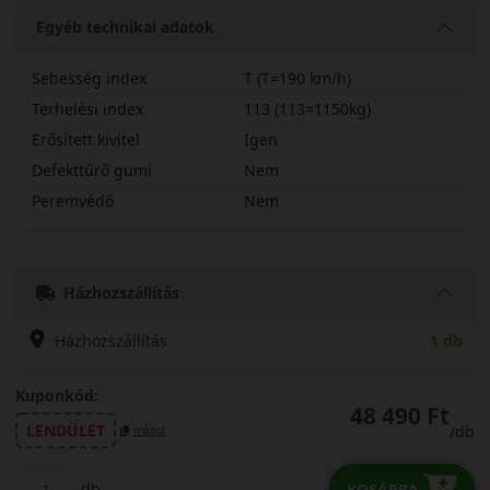
Egyéb technikai adatok
Sebesség index
T (T=190 km/h)
Terhelési index
113 (113=1150kg)
Erősített kivitel
Igen
Defekttűrő gumi
Nem
Peremvédő
Nem
28545R21TS500X
Házhozszállítás
Házhozszállítás
1 db
Kuponkód:
48 490 Ft
LENDÜLET
/db
másol
db
KOSÁRBA