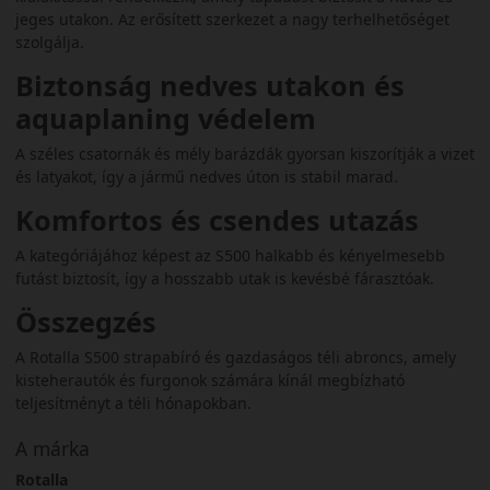
jeges utakon. Az erősített szerkezet a nagy terhelhetőséget
szolgálja.
Biztonság nedves utakon és
aquaplaning védelem
A széles csatornák és mély barázdák gyorsan kiszorítják a vizet
és latyakot, így a jármű nedves úton is stabil marad.
Komfortos és csendes utazás
A kategóriájához képest az S500 halkabb és kényelmesebb
futást biztosít, így a hosszabb utak is kevésbé fárasztóak.
Összegzés
A Rotalla S500 strapabíró és gazdaságos téli abroncs, amely
kisteherautók és furgonok számára kínál megbízható
teljesítményt a téli hónapokban.
A márka
Rotalla