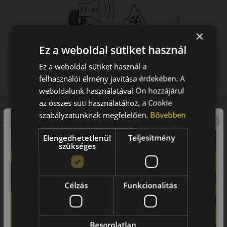
×
Ez a weboldal sütiket használ
Figyelem a feltüntetett címke adatok tájékoztató
Ez a weboldal sütiket használ a
jellegűek. Előfordulhat, hogy még a korábbi EU-s címkével
felhasználói élmény javítása érdekében. A
ellátott abroncs kerül kiszállításra.
weboldalunk használatával Ön hozzájárul
az összes süti használatához, a Cookie
szabályzatunknak megfelelően.
Bővebben
A mintázat
Rotalla Setula W Race S500
Elengedhetetlenül
Teljesítmény
szükséges
Rotalla S500 téli gumiabroncs
Célzás
Funkcionalitás
Strapabíró téli megoldás
kisteherautókhoz
A Rotalla S500 egy kisteherautók és furgonok számára
Besorolatlan