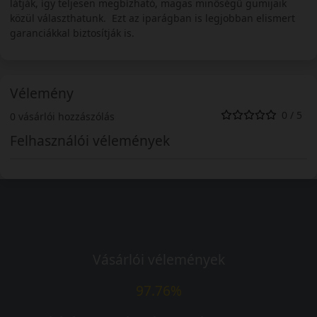
látják, így teljesen megbízható, magas minőségű gumijaik
közül választhatunk. Ezt az iparágban is legjobban elismert
garanciákkal biztosítják is.
Vélemény
0 / 5
0 vásárlói hozzászólás
Felhasználói vélemények
Vásárlói vélemények
97.76%