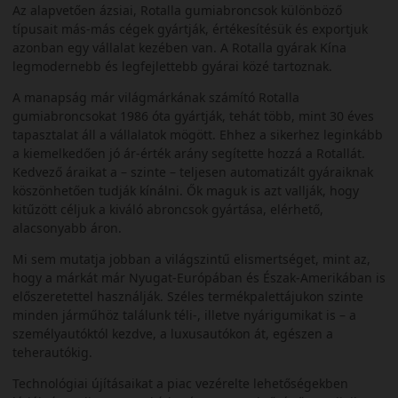
Az alapvetően ázsiai, Rotalla gumiabroncsok különböző
típusait más-más cégek gyártják, értékesítésük és exportjuk
azonban egy vállalat kezében van. A Rotalla gyárak Kína
legmodernebb és legfejlettebb gyárai közé tartoznak.
A manapság már világmárkának számító Rotalla
gumiabroncsokat 1986 óta gyártják, tehát több, mint 30 éves
tapasztalat áll a vállalatok mögött. Ehhez a sikerhez leginkább
a kiemelkedően jó ár-érték arány segítette hozzá a Rotallát.
Kedvező áraikat a – szinte – teljesen automatizált gyáraiknak
köszönhetően tudják kínálni. Ők maguk is azt vallják, hogy
kitűzött céljuk a kiváló abroncsok gyártása, elérhető,
alacsonyabb áron.
Mi sem mutatja jobban a világszintű elismertséget, mint az,
hogy a márkát már Nyugat-Európában és Észak-Amerikában is
előszeretettel használják. Széles termékpalettájukon szinte
minden járműhöz találunk téli-, illetve nyárigumikat is – a
személyautóktól kezdve, a luxusautókon át, egészen a
teherautókig.
Technológiai újításaikat a piac vezérelte lehetőségekben