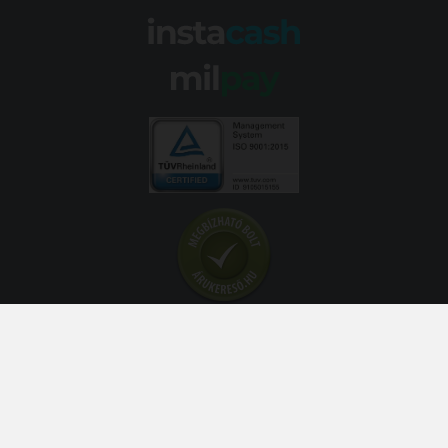
© 2026 Abroncs Kereskedőház Kft. | gumi.hu - Rendeléstől
szerelésig™