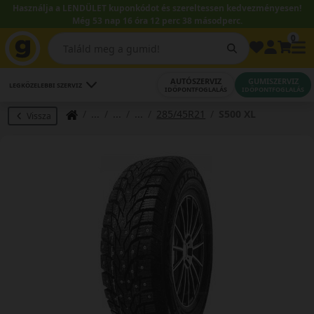
Használja a LENDÜLET kuponkódot és szereltessen kedvezményesen!
Még 53 nap 16 óra 12 perc 37 másodperc.
0
AUTÓSZERVIZ
GUMISZERVIZ
LEGKÖZELEBBI SZERVIZ
IDŐPONTFOGLALÁS
IDŐPONTFOGLALÁS
285/45R21
S500 XL
Vissza