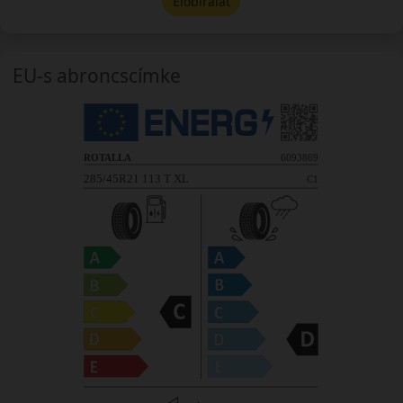
Előbírálat
EU-s abroncscímke