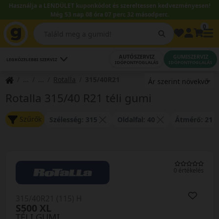
Használja a LENDÜLET kuponkódot és szereltessen kedvezményesen!
Még 53 nap 08 óra 07 perc 32 másodperc.
0
AUTÓSZERVIZ
GUMISZERVIZ
LEGKÖZELEBBI SZERVIZ
IDŐPONTFOGLALÁS
IDŐPONTFOGLALÁS
Rotalla
315/40R21
Rotalla 315/40 R21 téli gumi
Szűrők
Szélesség: 315
Oldalfal: 40
Átmérő: 21
0 értékelés
315/40R21 (115) H
S500 XL
TÉLI GUMI