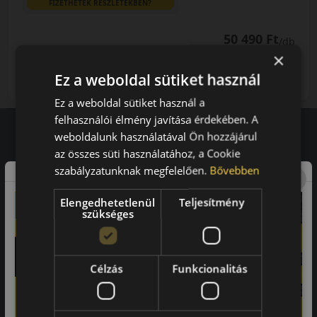
FIZETHETEK RÉSZLETEKBEN?
50 490 Ft
/db
×
LENDÜLET
db
KOSÁRBA
Ez a weboldal sütiket használ
Kuponkód másolása
Ez a weboldal sütiket használ a
felhasználói élmény javítása érdekében. A
weboldalunk használatával Ön hozzájárul
az összes süti használatához, a Cookie
Vásárlói vélemények
szabályzatunknak megfelelően.
Bővebben
97.76%
Elengedhetetlenül
Teljesítmény
szükséges
a vásárlók közül ajánlaná ismerősének ezt a boltot.
21659
vélemény alapján
Célzás
Funkcionalitás
Laca
-