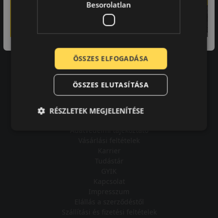
Besorolatlan
A bolt vásárlója
ÖSSZES ELFOGADÁSA
Minden tökéletesen működik.
ÖSSZES ELUTASÍTÁSA
RÉSZLETEK MEGJELENÍTÉSE
Impresszum
Adatvédelmi tájékoztató
Vásárlási feltételek
Karrier
Tudástár
GYIK
Kapcsolat
Impresszum
Elállás a szerződéstől
Szállítási és fizetési feltételek