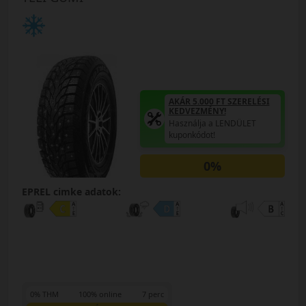
AKÁR 5.000 FT SZERELÉSI
KEDVEZMÉNY!
Használja a LENDÜLET
kuponkódot!
0%
EPREL cimke adatok:
0% THM
100% online
7 perc