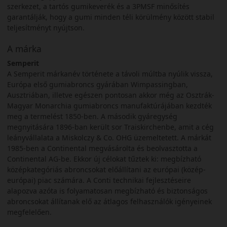
szerkezet, a tartós gumikeverék és a 3PMSF minősítés
garantálják, hogy a gumi minden téli körülmény között stabil
teljesítményt nyújtson.
A márka
Semperit
A Semperit márkanév története a távoli múltba nyúlik vissza,
Európa első gumiabroncs gyárában Wimpassingban,
Ausztriában, illetve egészen pontosan akkor még az Osztrák-
Magyar Monarchia gumiabroncs manufaktúrájában kezdték
meg a termelést 1850-ben. A második gyáregység
megnyitására 1896-ban került sor Traiskirchenbe, amit a cég
leányvállalata a Miskolczy & Co. OHG üzemeltetett. A márkát
1985-ben a Continental megvásárolta és beolvasztotta a
Continental AG-be. Ekkor új célokat tűztek ki: megbízható
középkategóriás abroncsokat előállítani az európai (közép-
európai) piac számára. A Conti technikai fejlesztéseire
alapozva azóta is folyamatosan megbízható és biztonságos
abroncsokat állítanak elő az átlagos felhasználók igényeinek
megfelelően.