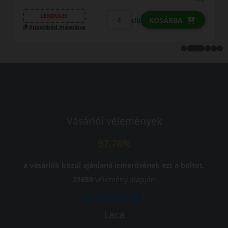
LENDÜLET
db
KOSÁRBA
Kuponkód másolása
Vásárlói vélemények
97.76%
a vásárlók közül ajánlaná ismerősének ezt a boltot.
21659
vélemény alapján
Laca