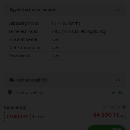
Egyéb technikai adatok
Sebesség index
T (T=190 km/h)
Terhelési index
0402 (104/102=900kg/850kg)
Erősített kivitel
Nem
Defekttűrő gumi
Nem
Peremvédő
Nem
21565R15CTVG3
Házhozszállítás
Házhozszállítás
4+ db
47 190 Ft
Kuponkód:
44 590 Ft
LENDÜLET
/db
másol