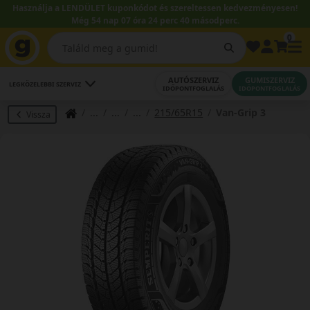
Használja a LENDÜLET kuponkódot és szereltessen kedvezményesen!
Még 54 nap 07 óra 24 perc 40 másodperc.
0
AUTÓSZERVIZ
GUMISZERVIZ
LEGKÖZELEBBI SZERVIZ
IDŐPONTFOGLALÁS
IDŐPONTFOGLALÁS
215/65R15
Van-Grip 3
Vissza