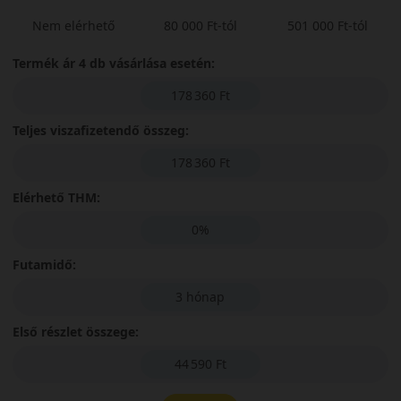
Nem elérhető
80 000 Ft-tól
501 000 Ft-tól
Termék ár 4 db vásárlása esetén:
178 360 Ft
Teljes viszafizetendő összeg:
178 360 Ft
Elérhető THM:
0%
Futamidő:
3 hónap
Első részlet összege:
44 590 Ft