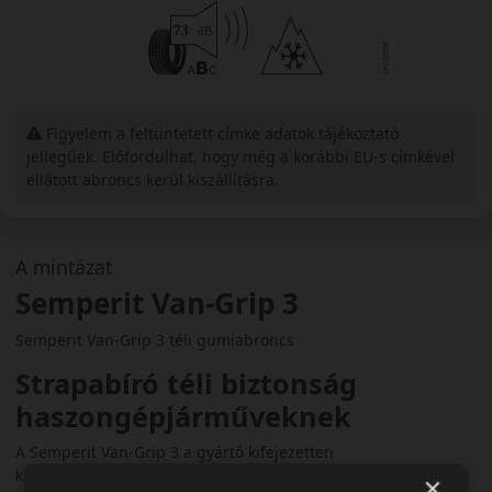
Figyelem a feltüntetett címke adatok tájékoztató
jellegűek. Előfordulhat, hogy még a korábbi EU-s címkével
ellátott abroncs kerül kiszállításra.
A mintázat
Semperit Van-Grip 3
Semperit Van-Grip 3 téli gumiabroncs
Strapabíró téli biztonság
haszongépjárműveknek
A Semperit Van-Grip 3 a gyártó kifejezetten
kishaszongépjárművek számára fejlesztett téli abroncsa. Az
×