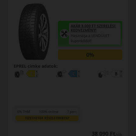
AKÁR 8.000 FT SZERELÉSI
KEDVEZMÉNY!
Használja a LENDÜLET
kuponkódot!
0%
:
EPREL cimke adatok:
e
7 perc
0% THM
100% online
TEKBEN?
FIZETHETEK RÉSZLETEKB
38 090 Ft
/db