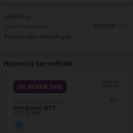
Vélemény
0 / 5
0 vásárlói hozzászólás
Felhasználói vélemények
Hasonló termékek
0 értékelés
4) T
215/65R15C (104/102)
Van01 Eurowinte
TÉLI GUMI