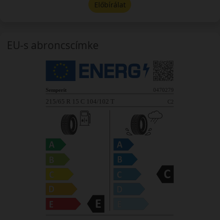
Előbírálat
EU-s abroncscímke