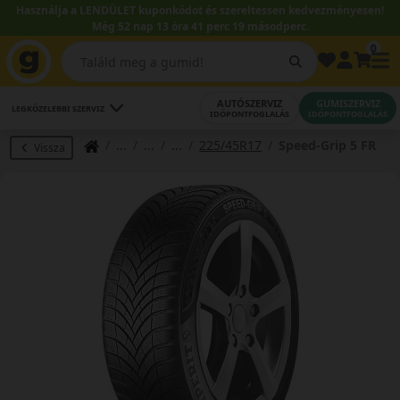
Használja a LENDÜLET kuponkódot és szereltessen kedvezményesen!
Még 52 nap 13 óra 41 perc 18 másodperc.
0
AUTÓSZERVIZ
GUMISZERVIZ
LEGKÖZELEBBI SZERVIZ
IDŐPONTFOGLALÁS
IDŐPONTFOGLALÁS
225/45R17
Speed-Grip 5 FR
Vissza