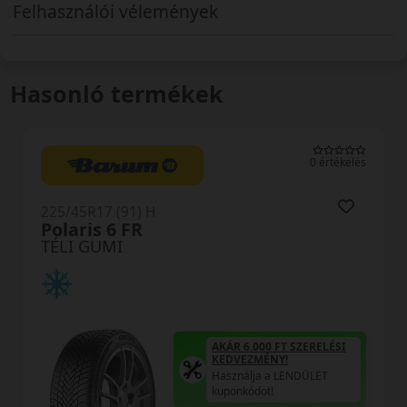
Felhasználói vélemények
Hasonló termékek
0 értékelés
225/45R17 (91) H
WP52+ Wintercraft
TÉLI GUMI
6.000 FT SZERELÉSI
EZMÉNY!
álja a LENDÜLET
AKÁR 6.00
kódot!
KEDVEZM