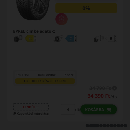
Használja
0%
kuponkódo
EPREL cimke adatok:
0% THM
100% online
7 perc
FIZETHETEK RÉSZLETEKBEN?
34 790 Ft
34 390 Ft
/db
LENDÜLET
b
db
KOSÁRBA
Kuponkód másolása