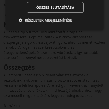
az esős, olvadásos téli napokon fontos. A lamellák éles szélei
ÖSSZES ELUTASÍTÁSA
nedves úton is plusz kapaszkodást biztosítanak, így a fékút
rövid marad és a kezelhetőség kiszámíthatóbb.
RÉSZLETEK MEGJELENÍTÉSE
Komfortos és csendes utazás
A Speed-Grip 5 futófelületi mintázatát a zajszint
csökkentésére is optimalizálták. A blokkok elrendezése
diszpergálja a gördülési zajokat, így az abroncs menet közben
halkabb. A rugalmas szerkezet csökkenti az
útegyenetlenségekből származó vibrációkat, így hosszabb
utak során is kényelmesebb vezetést biztosít.
Összegzés
A Semperit Speed-Grip 5 ideális választás azoknak a
vezetőknek, akik prémium szintű biztonságot és stabilitást
keresnek a téli hónapokra. A fejlett gumikeverék, az irányított
mintázat és a rövid fékutak mind hozzájárulnak ahhoz, hogy
ez a modell megbízható társ legyen a hideg időszakban.
A márka