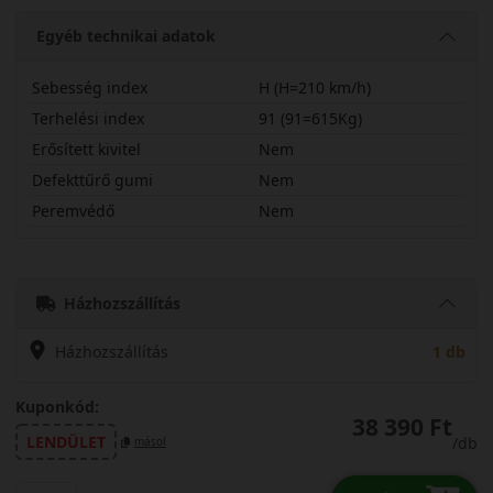
Egyéb technikai adatok
Sebesség index
H (H=210 km/h)
Terhelési index
91 (91=615Kg)
Erősített kivitel
Nem
Defekttűrő gumi
Nem
Peremvédő
Nem
22545R17HSPG5
Házhozszállítás
Házhozszállítás
1 db
Kuponkód:
38 390 Ft
LENDÜLET
/db
másol