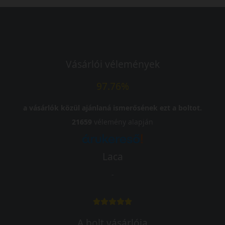
Vásárlói vélemények
97.76%
a vásárlók közül ajánlaná ismerősének ezt a boltot.
21659
vélemény alapján
Laca
-
A bolt vásárlója