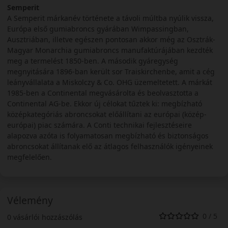
Semperit
A Semperit márkanév története a távoli múltba nyúlik vissza,
Európa első gumiabroncs gyárában Wimpassingban,
Ausztriában, illetve egészen pontosan akkor még az Osztrák-
Magyar Monarchia gumiabroncs manufaktúrájában kezdték
meg a termelést 1850-ben. A második gyáregység
megnyitására 1896-ban került sor Traiskirchenbe, amit a cég
leányvállalata a Miskolczy & Co. OHG üzemeltetett. A márkát
1985-ben a Continental megvásárolta és beolvasztotta a
Continental AG-be. Ekkor új célokat tűztek ki: megbízható
középkategóriás abroncsokat előállítani az európai (közép-
európai) piac számára. A Conti technikai fejlesztéseire
alapozva azóta is folyamatosan megbízható és biztonságos
abroncsokat állítanak elő az átlagos felhasználók igényeinek
megfelelően.
Vélemény
0 / 5
0 vásárlói hozzászólás