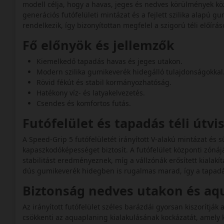
modell célja, hogy a havas, jeges és nedves körülmények közö
generációs futófelületi mintázat és a fejlett szilika alapú
rendelkezik, így bizonyítottan megfelel a szigorú téli előírá
Fő előnyök és jellemzők
Kiemelkedő tapadás havas és jeges utakon.
Modern szilika gumikeverék hidegálló tulajdonságokkal
Rövid fékút és stabil kormányozhatóság.
Hatékony víz- és latyakelvezetés.
Csendes és komfortos futás.
Futófelület és tapadás téli útv
A Speed-Grip 5 futófelületét irányított V-alakú mintázat és s
kapaszkodóképességet biztosít. A futófelület központi zónáj
stabilitást eredményeznek, míg a vállzónák erősített kialakí
dús gumikeverék hidegben is rugalmas marad, így a tapadá
Biztonság nedves utakon és a
Az irányított futófelület széles barázdái gyorsan kiszorítják a
csökkenti az aquaplaning kialakulásának kockázatát, amely k