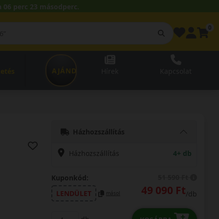
 06 perc 22 másodperc.
0
AJÁNDÉKUTALVÁNY
zetés
Hírek
Kapcsolat
Házhozszállítás
Házhozszállítás
4+ db
51 590 Ft
Kuponkód:
49 090 Ft
LENDÜLET
/db
másol