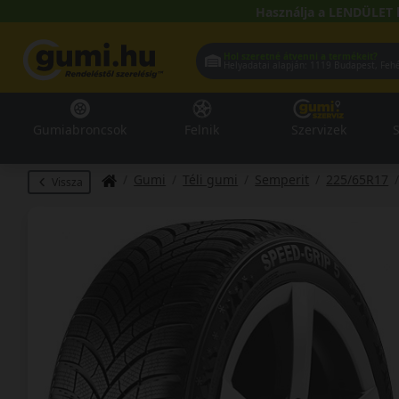
Használja a LENDÜLET 
Hol szeretné átvenni a termékeit?
Helyadatai alapján:
1119 Buda
Gumiabroncsok
Felnik
Szervizek
S
Gumi
Téli gumi
Semperit
225/65R17
Vissza