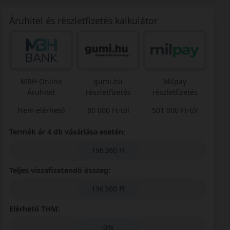
Áruhitel és részletfizetés kalkulátor
MBH Online
gumi.hu
Milpay
Áruhitel
részletfizetés
részletfizetés
Nem elérhető
80 000 Ft-tól
501 000 Ft-tól
Termék ár 4 db vásárlása esetén:
196 360 Ft
Teljes viszafizetendő összeg:
196 360 Ft
Elérhető THM:
0%