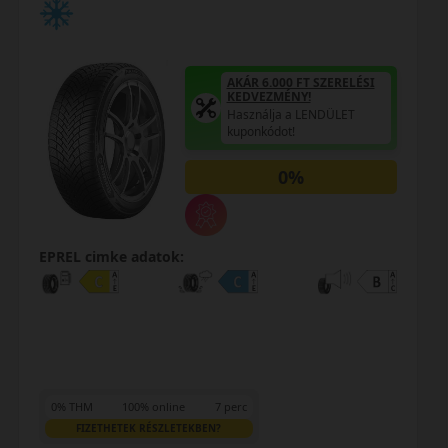
AKÁR 6.000 FT SZERELÉSI
KEDVEZMÉNY!
Használja a LENDÜLET
kuponkódot!
0%
EPREL cimke adatok:
0% THM
100% online
7 perc
FIZETHETEK RÉSZLETEKBEN?