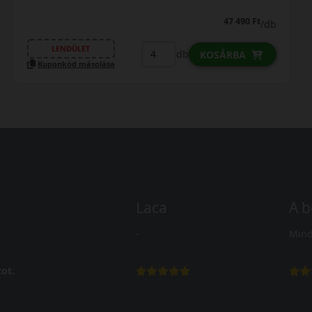
47 490 Ft
/db
LENDÜLET
db
KOSÁRBA
Kuponkód másolása
Laca
A b
-
Mind
ot.