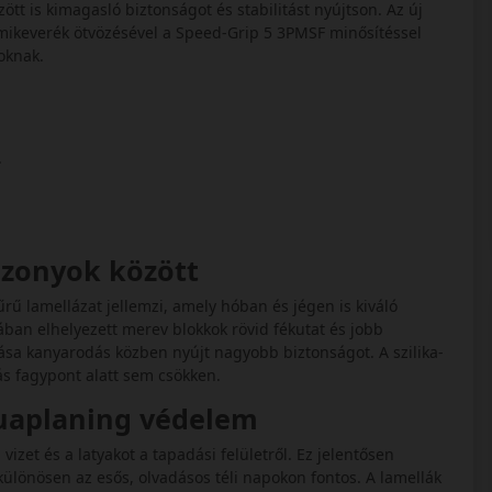
tt is kimagasló biztonságot és stabilitást nyújtson. Az új
 gumikeverék ötvözésével a Speed-Grip 5 3PMSF minősítéssel
soknak.
.
iszonyok között
űrű lamellázat jellemzi, amely hóban és jégen is kiváló
ában elhelyezett merev blokkok rövid fékutat és jobb
tása kanyarodás közben nyújt nagyobb biztonságot. A szilika-
s fagypont alatt sem csökken.
quaplaning védelem
 vizet és a latyakot a tapadási felületről. Ez jelentősen
ülönösen az esős, olvadásos téli napokon fontos. A lamellák