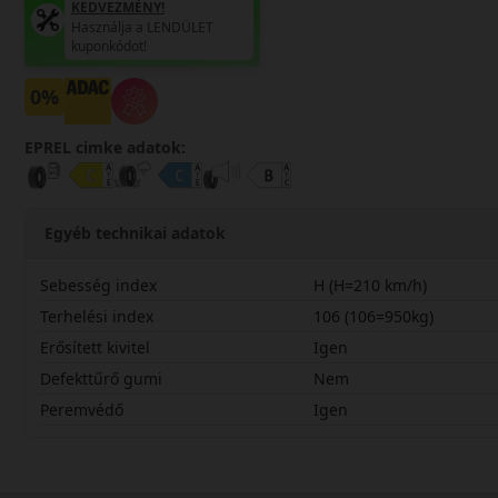
KEDVEZMÉNY!
Használja a LENDÜLET
kuponkódot!
0%
EPREL cimke adatok:
Egyéb technikai adatok
Sebesség index
H (H=210 km/h)
Terhelési index
106 (106=950kg)
Erősített kivitel
Igen
Defekttűrő gumi
Nem
Peremvédő
Igen
22565R17HSPG5X