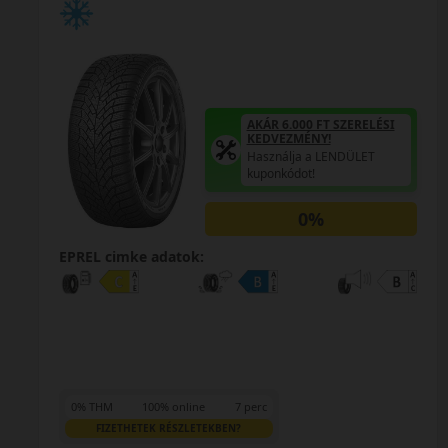
AKÁR 6.000 FT SZERELÉSI
KEDVEZMÉNY!
Használja a LENDÜLET
kuponkódot!
0%
EPREL cimke adatok:
0% THM
100% online
7 perc
FIZETHETEK RÉSZLETEKBEN?