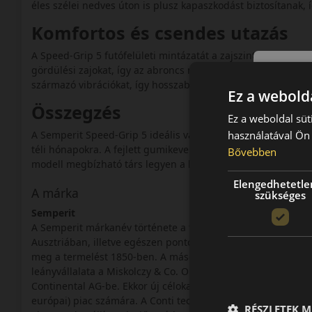
éles szélei nedves úton is plusz kapaszkodást biztosítanak,
Komfortos és csendes utazás
A Speed-Grip 5 futófelületi mintázatát a zajszint csökkentés
gördülési zajokat, így az abroncs menet közben halkabb. A
származó vibrációkat, így hosszabb utak során is kényelmes
Ez a webolda
Összegzés
Ez a weboldal süt
használatával Ön 
A Semperit Speed-Grip 5 ideális választás azoknak a vezetők
téli hónapokra. A fejlett gumikeverék, az irányított mintáza
Bővebben
modell megbízható társ legyen a hideg időszakban.
Elengedhetetle
A márka
szükséges
Semperit
A Semperit márkanév története a távoli múltba nyúlik vis
Ausztriában, illetve egészen pontosan akkor még az Oszt
meg a termelést 1850-ben. A második gyáregység megnyitásá
leányvállalata a Miskolczy & Co. OHG üzemeltetett. A márká
Continental AG-be. Ekkor új célokat tűztek ki: megbízható kö
európai) piac számára. A Conti technikai fejlesztéseire ala
RÉSZLETEK M