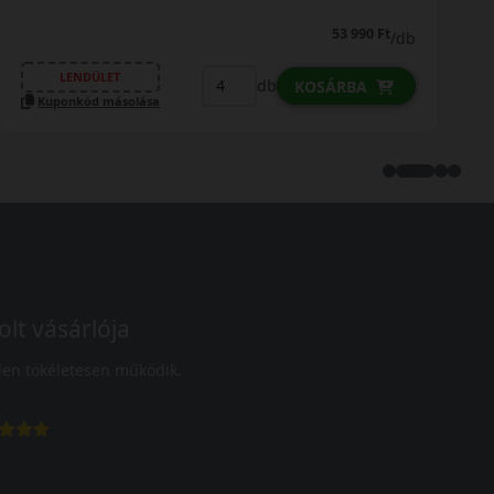
53 990 Ft
/db
LENDÜLET
db
KOSÁRBA
Kuponkód másolása
K
olt vásárlója
en tökéletesen működik.