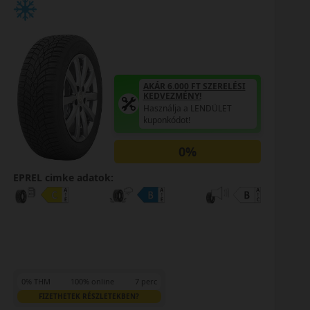
AKÁR 6.000 FT SZERELÉSI
KEDVEZMÉNY!
Használja a LENDÜLET
kuponkódot!
0%
EPREL cimke adatok:
EPR
0% THM
100% online
7 perc
0
FIZETHETEK RÉSZLETEKBEN?