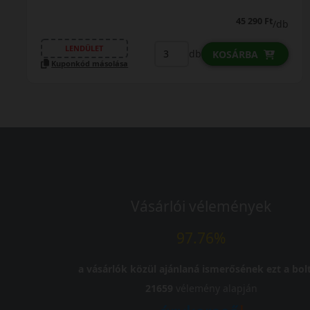
45 290 Ft
/db
LENDÜLET
db
KOSÁRBA
Kuponkód másolása
Vásárlói vélemények
97.76%
a vásárlók közül ajánlaná ismerősének ezt a bolt
21659
vélemény alapján