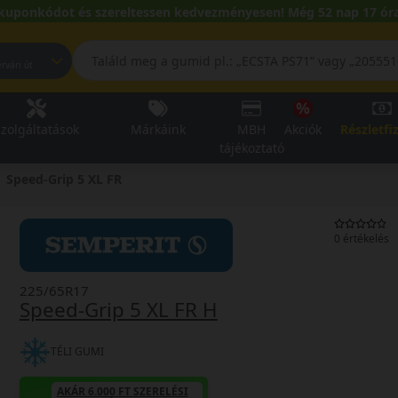
kuponkódot és szereltessen kedvezményesen! Még 52 nap 17 óra
pest, Fehérvári út
zolgáltatások
Márkáink
MBH
Akciók
Részletfi
tájékoztató
Speed-Grip 5 XL FR
0 értékelés
225/65R17
Speed-Grip 5 XL FR H
TÉLI GUMI
AKÁR 6.000 FT SZERELÉSI