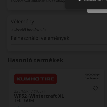
abroncsokat állítanak elő az átlagos felhasználók igényeine
Vélemény
0 vásárlói hozzászólás
Felhasználói vélemények
Hasonló termékek
0 értékelés
225/65R17 (106) H
WP52+Wintercraft XL
TÉLI GUMI