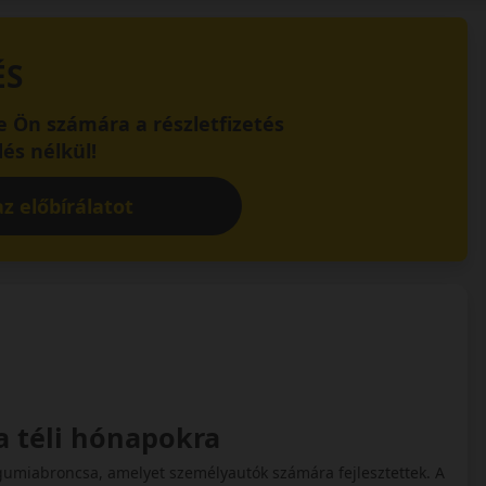
ÉS
 Ön számára a részletfizetés
és nélkül!
z előbírálatot
a téli hónapokra
gumiabroncsa, amelyet személyautók számára fejlesztettek. A