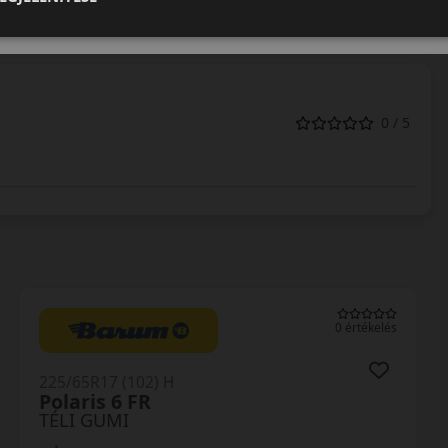
k megfelelően.
0 / 5
0 értékelés
225/65R17 (102) H
Polaris 6 FR
TÉLI GUMI