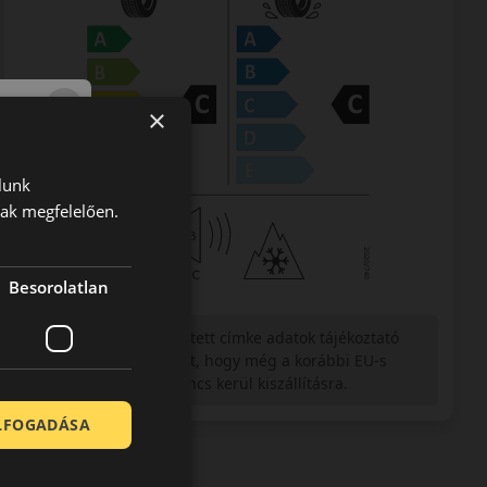
×
lunk
nak megfelelően.
Besorolatlan
Figyelem a feltüntetett címke adatok tájékoztató
jellegűek. Előfordulhat, hogy még a korábbi EU-s
címkével ellátott abroncs kerül kiszállításra.
ELFOGADÁSA