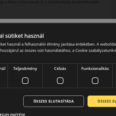
 így a fékút rövid marad és a kezelhetőség kiszámíthatóbb.
ére is optimalizálták. A blokkok elrendezése diszpergálja a
 rugalmas szerkezet csökkenti az útegyenetlenségekből
ebb vezetést biztosít.
l sütiket használ
iket használ a felhasználói élmény javítása érdekében. A webolda
hozzájárul az összes süti használatához, a Cookie szabályzatunk
nek, akik prémium szintű biztonságot és stabilitást keresnek a
t és a rövid fékutak mind hozzájárulnak ahhoz, hogy ez a
nül
Teljesítmény
Célzás
Funkcionalitás
sza, Európa első gumiabroncs gyárában Wimpassingban,
rák-Magyar Monarchia gumiabroncs manufaktúrájában kezdték
ra 1896-ban került sor Traiskirchenbe, amit a cég
t 1985-ben a Continental megvásárolta és beolvasztotta a
ÖSSZES ELUTASÍTÁSA
ÖSSZES 
zépkategóriás abroncsokat előállítani az európai (közép-
pozva azóta is folyamatosan megbízható és biztonságos
EGJELENÍTÉSE