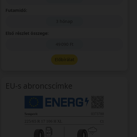
Futamidő:
3 hónap
Első részlet összege:
49 090 Ft
Előbírálat
EU-s abroncscímke