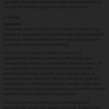
így ideális választás mindazok számára, akik biztonságos és
nyugodt közlekedésre vágynak a hideg hónapokban.
A márka
Sumitomo
A Sumitomo Rubber Industries Ltd. 1909-ben kezdte meg a
kerékpáros gumiabroncsok gyártását Japán egyik legnagyobb
városában, Kóbéban. Később azonban gépjárműabroncsok
gyártásával is bővítette termékpalettáját.
A Sumitomo, a Sumitomo Rubber Industries Ltd.
exportmárkája, amelyet napjainkban már a világ egyik
legnagyobb gumiabroncs-gyártójaként tartanak számon. Az
iparágon belül a nevéhez párosul az innovatív tervezés, a
precíziós technológia, valamint a minőségi gyártás is. A
Sumitomo Rubber több mint 100 éves műszaki és gyártási
tapasztalattal rendelkezik Európában, amelyet a világ egyik
legbefolyásosabb üzleti konglomerátuma, a Sumitomo csoport
globális hírneve és forrásai támasztanak alá.
A Sumitomo Tyres a minőség és az érték egyedülálló
kombinációját alkotja meg gumiabroncsaival. A gyártó HTR