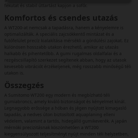
fékutat és stabil úttartást kapjon a sofőr.
Komfortos és csendes utazás
A WT200-at nemcsak a tapadásra, hanem a kényelemre is
optimalizálták. A speciális zajcsökkentő mintázat és a
futófelület precíz kialakítása mérsékli a gördülési zajokat. Ez
különösen hosszabb utakon érezhető, amikor az utazás
halkabb és pihentetőbb. A gumi rugalmas oldalfalai és a
rezgéscsillapító szerkezet segítenek abban, hogy az utasok
kevesebb vibrációt érzékeljenek, még rosszabb minőségű téli
utakon is.
Összegzés
A Sumitomo WT200 egy modern és megbízható téli
gumiabroncs, amely kiváló biztonságot és kényelmet kínál.
Legnagyobb erőssége a hóban és jégen nyújtott kimagasló
tapadás, a nedves úton biztosított aquaplaning elleni
védelem, valamint a tartós, hidegálló gumikeverék. A japán
mérnöki precizitásnak köszönhetően a WT200
kiegyensúlyozott teljesítményt nyújt minden téli helyzetben,