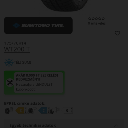
0 értékelés
175/70R14
WT200 T
TÉLI GUMI
AKÁR 8.000 FT SZERELÉSI
KEDVEZMÉNY!
Használja a LENDÜLET
kuponkódot!
EPREL cimke adatok:
Egyéb technikai adatok