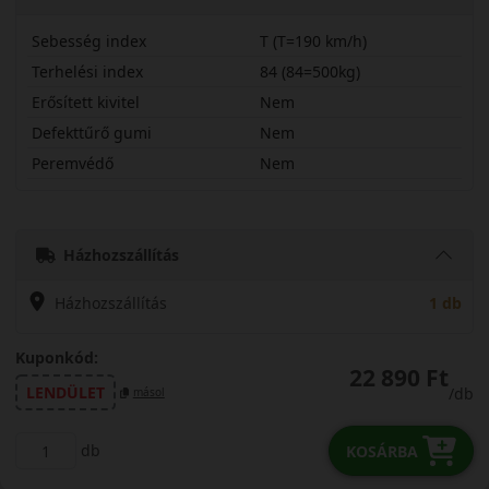
Sebesség index
T (T=190 km/h)
Terhelési index
84 (84=500kg)
Erősített kivitel
Nem
Defekttűrő gumi
Nem
Peremvédő
Nem
17570R14TWT20
Házhozszállítás
Házhozszállítás
1 db
Kuponkód:
22 890 Ft
LENDÜLET
/db
másol
db
KOSÁRBA