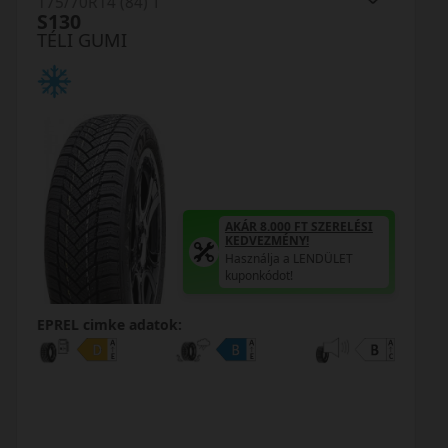
175/70R14 (88) T
TR777 Snowlink
TÉLI GUMI
AKÁR 8.000 FT SZERELÉSI
KEDVEZMÉNY!
Használja a LENDÜLET
kuponkódot!
TRIPLA ELÉGEDETTSÉG
MINŐSÉGI GARANCIA
Regisztráció után máris az
Öné!
EPREL cimke adatok: