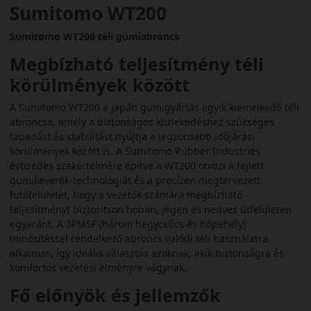
Sumitomo WT200
Sumitomo WT200 téli gumiabroncs
Megbízható teljesítmény téli
körülmények között
A Sumitomo WT200 a japán gumigyártás egyik kiemelkedő téli
abroncsa, amely a biztonságos közlekedéshez szükséges
tapadást és stabilitást nyújtja a legzordabb időjárási
körülmények között is. A Sumitomo Rubber Industries
évtizedes szakértelmére építve a WT200 ötvözi a fejlett
gumikeverék-technológiát és a precízen megtervezett
futófelületet, hogy a vezetők számára megbízható
teljesítményt biztosítson hóban, jégen és nedves útfelületen
egyaránt. A 3PMSF (három hegycsúcs és hópehely)
minősítéssel rendelkező abroncs valódi téli használatra
alkalmas, így ideális választás azoknak, akik biztonságra és
komfortos vezetési élményre vágynak.
Fő előnyök és jellemzők