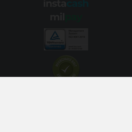
© 2026 Abroncs Kereskedőház Kft. | gumi.hu - Rendeléstől
szerelésig™