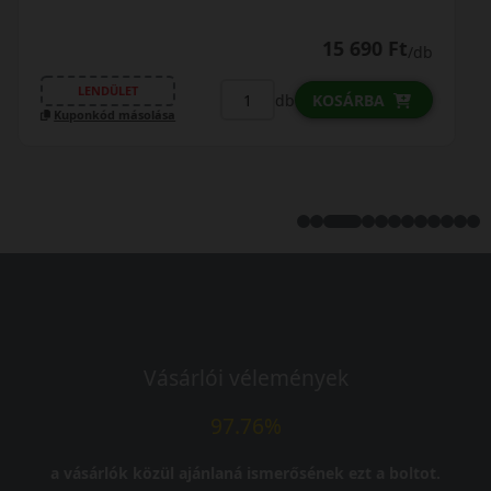
16 690 Ft
/db
LENDÜLET
db
KOSÁRBA
Kuponkód másolása
Vásárlói vélemények
97.76%
a vásárlók közül ajánlaná ismerősének ezt a boltot.