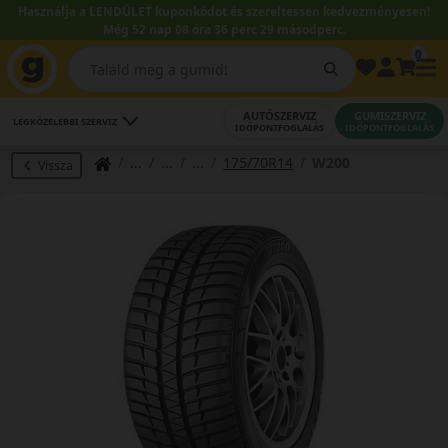
Használja a LENDÜLET kuponkódot és szereltessen kedvezményesen!
Még 52 nap 08 óra 36 perc 28 másodperc.
0
AUTÓSZERVIZ
GUMISZERVIZ
LEGKÖZELEBBI SZERVIZ
IDŐPONTFOGLALÁS
IDŐPONTFOGLALÁS
175/70R14
W200
Vissza