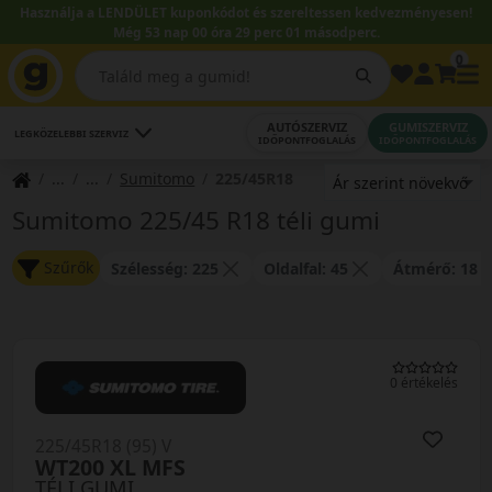
Használja a LENDÜLET kuponkódot és szereltessen kedvezményesen!
Még 53 nap 00 óra 29 perc 01 másodperc.
0
AUTÓSZERVIZ
GUMISZERVIZ
LEGKÖZELEBBI SZERVIZ
IDŐPONTFOGLALÁS
IDŐPONTFOGLALÁS
Sumitomo
225/45R18
Sumitomo 225/45 R18 téli gumi
Szűrők
Szélesség: 225
Oldalfal: 45
Átmérő: 18
0 értékelés
225/45R18 (95) V
WT200 XL MFS
TÉLI GUMI