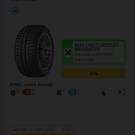
AKÁR 5.000 FT SZERELÉSI
KEDVEZMÉNY!
Használja a LENDÜLET
kuponkódot!
0%
EPREL cimke adatok:
0% THM
100% online
7 perc