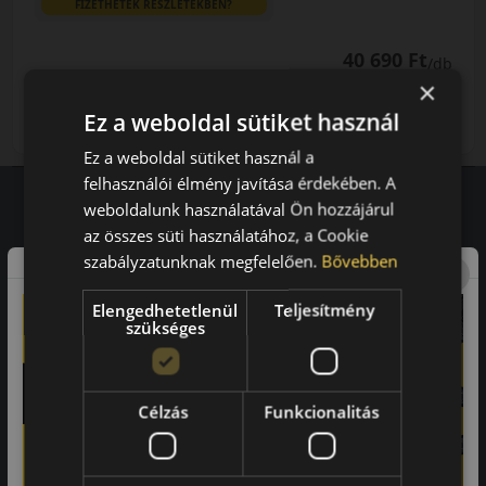
FIZETHETEK RÉSZLETEKBEN?
40 690 Ft
/db
×
LENDÜLET
db
KOSÁRBA
Ez a weboldal sütiket használ
Kuponkód másolása
Ez a weboldal sütiket használ a
felhasználói élmény javítása érdekében. A
weboldalunk használatával Ön hozzájárul
az összes süti használatához, a Cookie
Vásárlói vélemények
szabályzatunknak megfelelően.
Bővebben
97.76%
Elengedhetetlenül
Teljesítmény
szükséges
a vásárlók közül ajánlaná ismerősének ezt a boltot.
21659
vélemény alapján
Célzás
Funkcionalitás
Laca
-