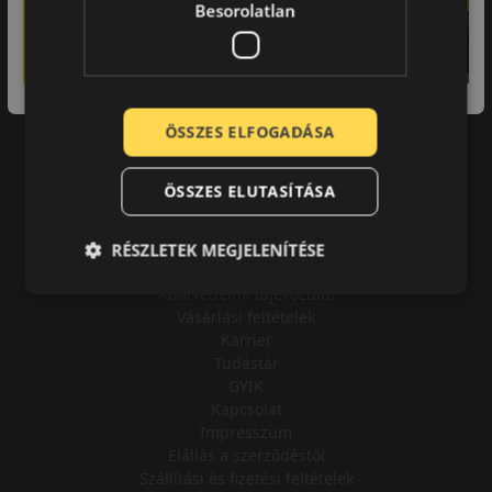
Besorolatlan
A bolt vásárlója
ÖSSZES ELFOGADÁSA
Minden tökéletesen működik.
ÖSSZES ELUTASÍTÁSA
RÉSZLETEK MEGJELENÍTÉSE
Impresszum
Adatvédelmi tájékoztató
Vásárlási feltételek
Karrier
Tudástár
GYIK
Kapcsolat
Impresszum
Elállás a szerződéstől
Szállítási és fizetési feltételek