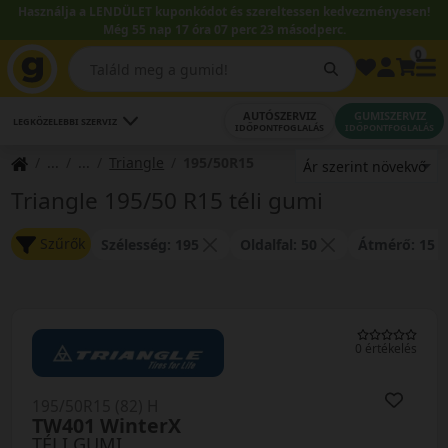
Használja a LENDÜLET kuponkódot és szereltessen kedvezményesen!
Még 55 nap 17 óra 07 perc 23 másodperc.
0
AUTÓSZERVIZ
GUMISZERVIZ
LEGKÖZELEBBI SZERVIZ
IDŐPONTFOGLALÁS
IDŐPONTFOGLALÁS
Triangle
195/50R15
Triangle 195/50 R15 téli gumi
Szűrők
Szélesség: 195
Oldalfal: 50
Átmérő: 15
0 értékelés
195/50R15 (82) H
TW401 WinterX
TÉLI GUMI