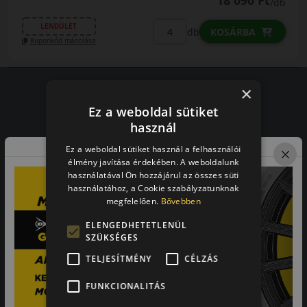
18 090 Ft
/db
LENDÜLET
db
KOSÁRBA
Kuponkód másolása
×
Ez a weboldal sütiket
Vásárlói vélemények
használ
97.76%
Ez a weboldal sütiket használ a felhasználói
élmény javítása érdekében. A weboldalunk
használatával Ön hozzájárul az összes süti
a vásárlók közül ajánlaná ismerősének ezt a boltot.
használatához, a Cookie szabályzatunknak
21659
vélemény alapján
megfelelően.
Bővebben
ELENGEDHETETLENÜL
SZÜKSÉGES
Laca
TELJESÍTMÉNY
CÉLZÁS
-
FUNKCIONALITÁS