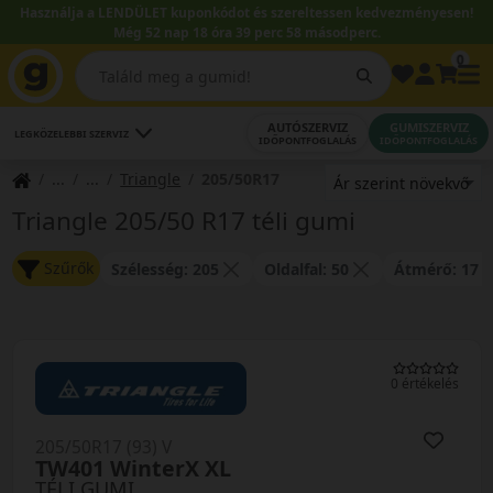
Használja a LENDÜLET kuponkódot és szereltessen kedvezményesen!
Még 52 nap 18 óra 39 perc 58 másodperc.
0
AUTÓSZERVIZ
GUMISZERVIZ
LEGKÖZELEBBI SZERVIZ
IDŐPONTFOGLALÁS
IDŐPONTFOGLALÁS
Triangle
205/50R17
Triangle 205/50 R17 téli gumi
Szűrők
Szélesség: 205
Oldalfal: 50
Átmérő: 17
0 értékelés
205/50R17 (93) V
TW401 WinterX XL
TÉLI GUMI