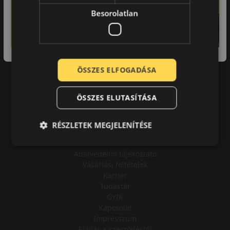
Besorolatlan
-
A bolt vásárlója
ÖSSZES ELFOGADÁSA
Minden tökéletesen működik.
ÖSSZES ELUTASÍTÁSA
RÉSZLETEK MEGJELENÍTÉSE
Impresszum
Adatvédelmi tájékoztató
Vásárlási feltételek
Karrier
Tudástár
GYIK
Kapcsolat
Impresszum
Elállás a szerződéstől