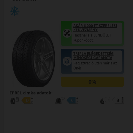
AKÁR 6.000 FT SZERELÉSI
KEDVEZMÉNY!
Használja a LENDÜLET
kuponkódot!
TRIPLA ELÉGEDETTSÉG
MINŐSÉGI GARANCIA
Regisztráció után máris az
Öné!
0%
EPREL cimke adatok: