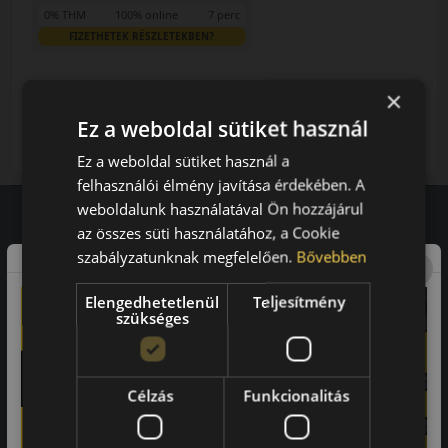
0% THM
100% online
7 perc
FIZETHETEK RÉSZLETEKBEN?
22 190 Ft
/db
×
Ez a weboldal sütiket használ
LENDÜLET
db
KOSÁRBA
Kuponkód másolása
Ez a weboldal sütiket használ a
felhasználói élmény javítása érdekében. A
weboldalunk használatával Ön hozzájárul
az összes süti használatához, a Cookie
Vásárlói vélemények
szabályzatunknak megfelelően.
Bővebben
97.76%
Elengedhetetlenül
Teljesítmény
szükséges
a vásárlók közül ajánlaná ismerősének ezt a boltot.
21659
vélemény alapján
Célzás
Funkcionalitás
Laca