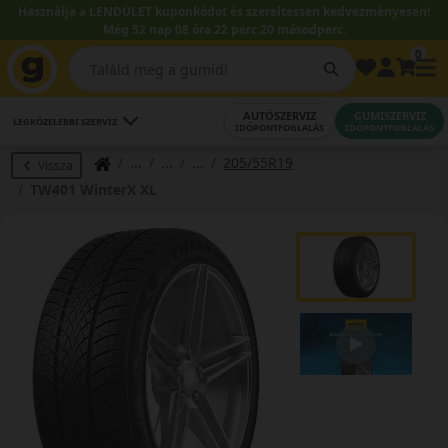
Használja a LENDÜLET kuponkódot és szereltessen kedvezményesen!
Még 52 nap 08 óra 22 perc 19 másodperc.
0
AUTÓSZERVIZ
GUMISZERVIZ
LEGKÖZELEBBI SZERVIZ
IDŐPONTFOGLALÁS
IDŐPONTFOGLALÁS
205/55R19
Vissza
TW401 WinterX XL