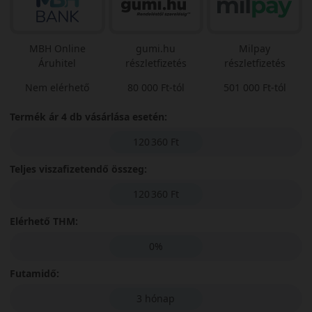
MBH Online
gumi.hu
Milpay
Áruhitel
részletfizetés
részletfizetés
Nem elérhető
80 000 Ft-tól
501 000 Ft-tól
Termék ár 4 db vásárlása esetén:
120 360 Ft
Teljes viszafizetendő összeg:
120 360 Ft
Elérhető THM:
0%
Futamidő:
3 hónap