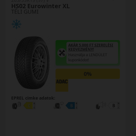
205/55R19 (97) V
Polaris 6 XL FR
TÉLI GUMI
AKÁR 5.000 FT SZERELÉSI
KEDVEZMÉNY!
Használja a LENDÜLET
kuponkódot!
0%
EPREL cimke adatok: