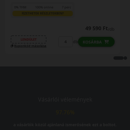
0% THM
100% online
7 perc
FIZETHETEK RÉSZLETEKBEN?
45 990 Ft
45 590 Ft
/db
LENDÜLET
db
KOSÁRBA
Kuponkód másolása
Vásárlói vélemények
97.76%
a vásárlók közül ajánlaná ismerősének ezt a boltot.