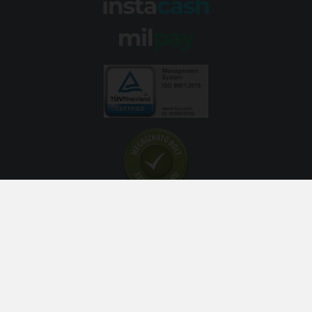
© 2026 Abroncs Kereskedőház Kft. | gumi.hu - Rendeléstől
szerelésig™