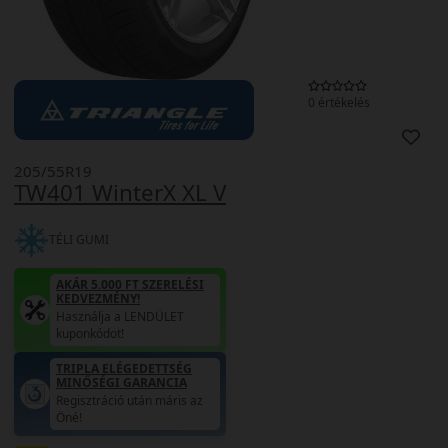
0 értékelés
205/55R19
TW401 WinterX XL V
TÉLI GUMI
AKÁR 5.000 FT SZERELÉSI
KEDVEZMÉNY!
Használja a LENDÜLET
kuponkódot!
TRIPLA ELÉGEDETTSÉG
MINŐSÉGI GARANCIA
Regisztráció után máris az
Öné!