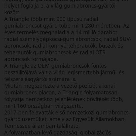
helyet foglalja el a világ gumiabroncs-gyártói
között.
A Triangle több mint 900 típusú radial
gumiabroncsot gyárt, több mint 280 méretben. Az
éves termelés meghaladja a 14 millió darabot
radial személygépkocsi-gumiabroncsok, radial SUV-
abroncsok, radial könnyű teherautók, buszok és
teherautók gumiabroncsok és radial OTR
abroncsok formájába.
A Triangle az OEM gumiabroncsok fontos
beszállítójává vált a világ legismertebb jármű- és
felszerelésgyártói számára is.
Miután megszerezte a vezető pozíciót a kínai
gumiabroncs-piacon, a Triangle folyamatosan
folytatja nemzetközi jelenlétének bővítését több,
mint 160 országban világszerte.
2017-ben felavatták első nemzetközi gumiabroncs-
gyártó üzemüket, amely az Egyesült Államokban,
Tennessee államban található.
A folyamatban lévő gazdasági globalizációs