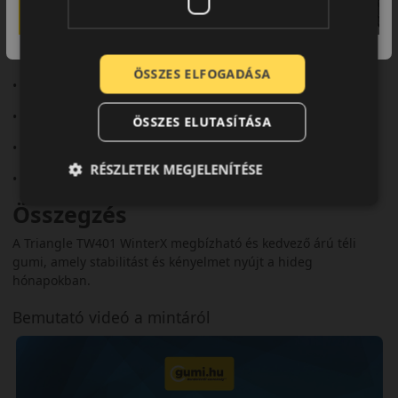
Fő előnyök röviden:
• Megbízható havas és jeges tapadás
ÖSSZES ELFOGADÁSA
• Irányított futófelület
• Aquaplaning elleni védelem
ÖSSZES ELUTASÍTÁSA
• Kiegyensúlyozott zajszint
RÉSZLETEK MEGJELENÍTÉSE
• 3PMSF minősítés
Összegzés
A Triangle TW401 WinterX megbízható és kedvező árú téli
gumi, amely stabilitást és kényelmet nyújt a hideg
hónapokban.
Bemutató videó a mintáról