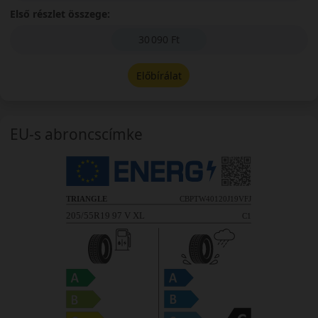
Első részlet összege:
30 090 Ft
Előbírálat
EU-s abroncscímke