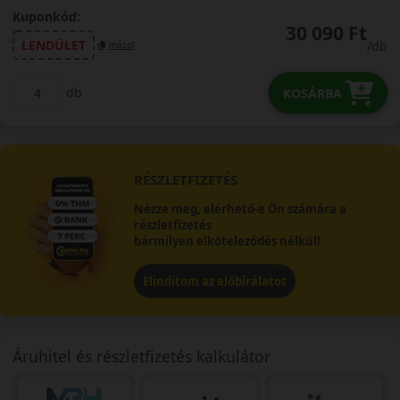
Kuponkód:
30 090 Ft
LENDÜLET
/db
másol
db
KOSÁRBA
RÉSZLETFIZETÉS
Nézze meg, elérhető-e Ön számára a
részletfizetés
bármilyen elköteleződés nélkül!
Elindítom az előbírálatot
Áruhitel és részletfizetés kalkulátor