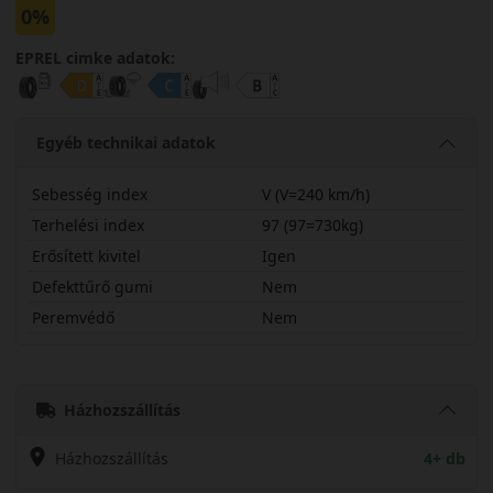
0%
EPREL cimke adatok:
Egyéb technikai adatok
Sebesség index
V (V=240 km/h)
Terhelési index
97 (97=730kg)
Erősített kivitel
Igen
Defekttűrő gumi
Nem
Peremvédő
Nem
20555R19VTW401X
Házhozszállítás
Házhozszállítás
4+ db