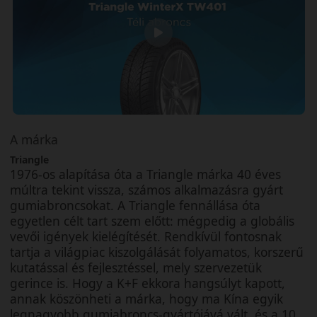
A márka
Triangle
1976-os alapítása óta a Triangle márka 40 éves
múltra tekint vissza, számos alkalmazásra gyárt
gumiabroncsokat. A Triangle fennállása óta
egyetlen célt tart szem előtt: mégpedig a globális
vevői igények kielégítését. Rendkívül fontosnak
tartja a világpiac kiszolgálását folyamatos, korszerű
kutatással és fejlesztéssel, mely szervezetük
gerince is. Hogy a K+F ekkora hangsúlyt kapott,
annak köszönheti a márka, hogy ma Kína egyik
legnagyobb gumiabroncs-gyártójává vált, és a 10.