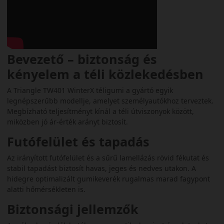
Bevezető – biztonság és
kényelem a téli közlekedésben
A Triangle TW401 WinterX téligumi a gyártó egyik
legnépszerűbb modellje, amelyet személyautókhoz terveztek.
Megbízható teljesítményt kínál a téli útviszonyok között,
miközben jó ár-érték arányt biztosít.
Futófelület és tapadás
Az irányított futófelület és a sűrű lamellázás rövid fékutat és
stabil tapadást biztosít havas, jeges és nedves utakon. A
hidegre optimalizált gumikeverék rugalmas marad fagypont
alatti hőmérsékleten is.
Biztonsági jellemzők