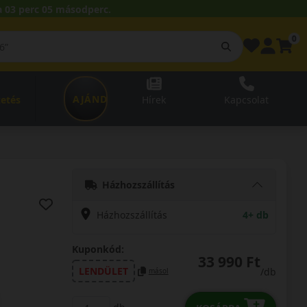
 03 perc 04 másodperc.
0
AJÁNDÉKUTALVÁNY
zetés
Hírek
Kapcsolat
Házhozszállítás
Házhozszállítás
4+ db
Kuponkód:
33 990 Ft
LENDÜLET
/db
másol