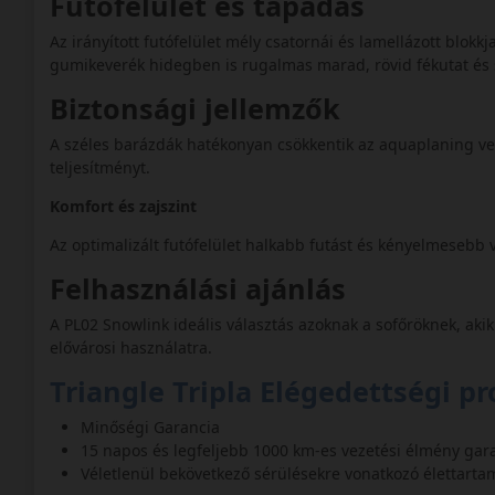
Futófelület és tapadás
Az irányított futófelület mély csatornái és lamellázott blokk
gumikeverék hidegben is rugalmas marad, rövid fékutat és st
Biztonsági jellemzők
A széles barázdák hatékonyan csökkentik az aquaplaning ves
teljesítményt.
Komfort és zajszint
Az optimalizált futófelület halkabb futást és kényelmesebb
Felhasználási ajánlás
A PL02 Snowlink ideális választás azoknak a sofőröknek, aki
elővárosi használatra.
Triangle Tripla Elégedettségi p
Minőségi Garancia
15 napos és legfeljebb 1000 km-es vezetési élmény gar
Véletlenül bekövetkező sérülésekre vonatkozó élettart