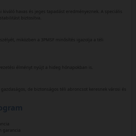
jai kiváló havas és jeges tapadást eredményeznek. A speciális
abilitást biztosítva.
zélyét, miközben a 3PMSF minősítés igazolja a téli
 vezetési élményt nyújt a hideg hónapokban is.
k gazdaságos, de biztonságos téli abroncsot keresnek városi és
rogram
ancia
am garancia