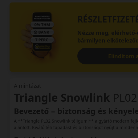
RÉSZLETFIZET
Nézze meg, elérhető-e
bármilyen elköteleződ
Elindítom a
A mintázat
Triangle Snowlink
PL02
Bevezető – biztonság és kényel
A **Triangle PL02 Snowlink téligumi** a gyártó modern fej
ajánlott. Kiváló téli tapadást és biztonságot nyújt a minde