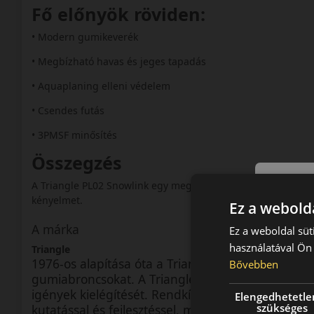
Fő előnyök röviden:
• Modern gumikeverék
• Megbízható havas és jeges tapadás
• Aquaplaning elleni védelem
• Csendes futás
• 3PMSF minősítés
Összegzés
A Triangle PL02 Snowlink egy megbízható téli gumi, amely ki
kényelmet.
Ez a webolda
A márka
Ez a weboldal süt
használatával Ön 
Triangle
1976-os alapítása óta a Triangle márka 40 éves mú
Bővebben
gumiabroncsokat. A Triangle fennállása óta egyetl
igények kielégítését. Rendkívül fontosnak tartja a
Elengedhetetle
szükséges
kutatással és fejlesztéssel, mely szervezetük ger