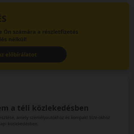
ÉS
 Ön számára a részletfizetés
és nélkül!
z előbírálatot
em a téli közlekedésben
lesztése, amely személyautókhoz és kompakt SUV-okhoz
nnapi közlekedésben.