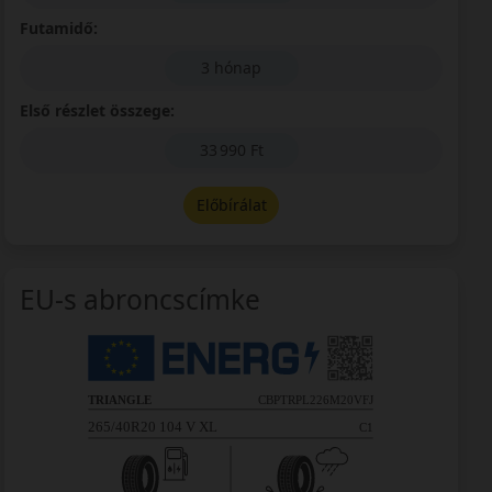
Futamidő:
3 hónap
Első részlet összege:
33 990 Ft
Előbírálat
EU-s abroncscímke