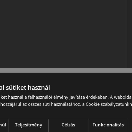
váló ár-érték arány mellett nyújtja a biztonságot és
l sütiket használ
iket használ a felhasználói élmény javítása érdekében. A webolda
hozzájárul az összes süti használatához, a Cookie szabályzatunk
ltra tekint vissza, számos alkalmazásra gyárt
en célt tart szem előtt: mégpedig a globális vevői
 világpiac kiszolgálását folyamatos, korszerű
nül
Teljesítmény
Célzás
Funkcionalitás
ince is. Hogy a K+F ekkora hangsúlyt kapott, annak