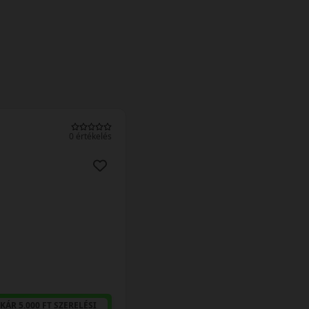
0 értékelés
KÁR 5.000 FT SZERELÉSI