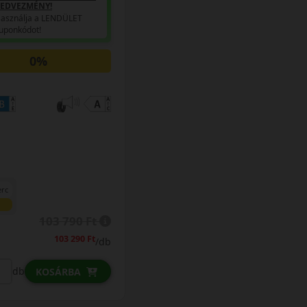
EDVEZMÉNY!
asználja a LENDÜLET
uponkódot!
0%
erc
103 790 Ft
103 290 Ft
/db
db
KOSÁRBA