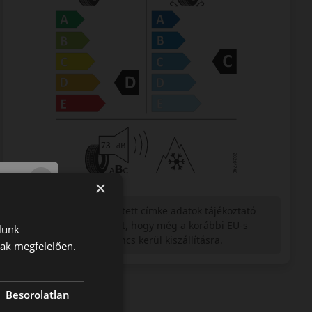
×
Figyelem a feltüntetett címke adatok tájékoztató
jellegűek. Előfordulhat, hogy még a korábbi EU-s
lunk
címkével ellátott abroncs kerül kiszállításra.
nak megfelelően.
Besorolatlan