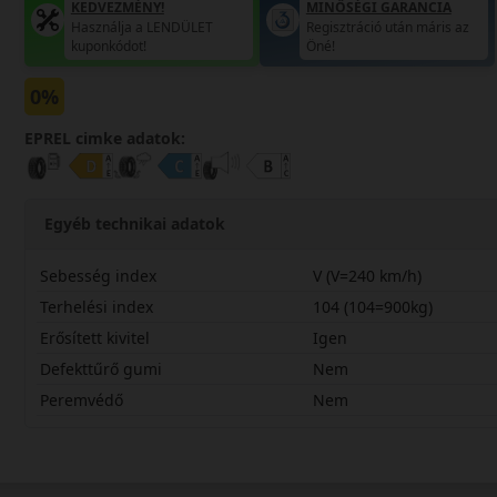
KEDVEZMÉNY!
MINŐSÉGI GARANCIA
Használja a LENDÜLET
Regisztráció után máris az
kuponkódot!
Öné!
0%
EPREL cimke adatok:
Egyéb technikai adatok
Sebesség index
V (V=240 km/h)
Terhelési index
104 (104=900kg)
Erősített kivitel
Igen
Defekttűrő gumi
Nem
Peremvédő
Nem
26540R20VPL02