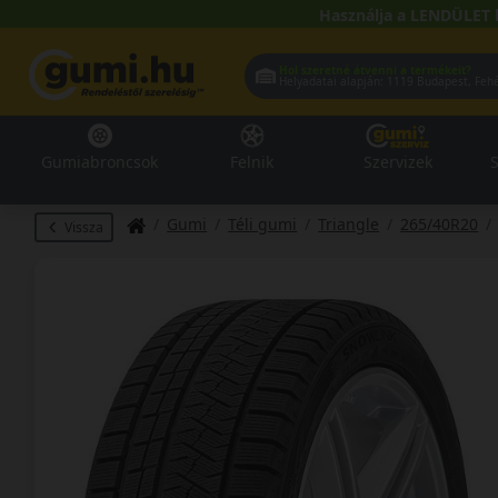
Használja a LENDÜLET 
Hol szeretné átvenni a termékeit?
Helyadatai alapján:
1119 Buda
Gumiabroncsok
Felnik
Szervizek
S
Gumi
Téli gumi
Triangle
265/40R20
Vissza