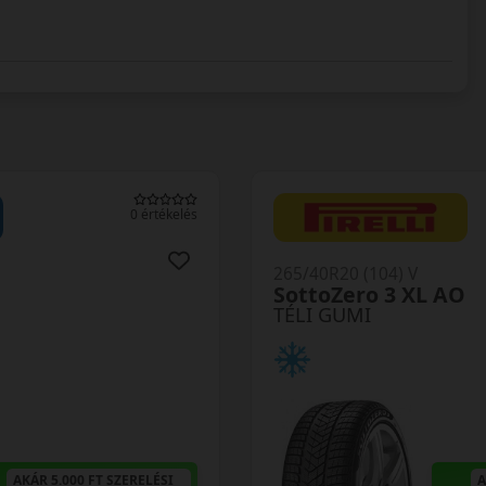
0 értékelés
265/40R20 (104) V
SottoZero 3 XL AO
TÉLI GUMI
AKÁR 5.000 FT SZERELÉSI
A