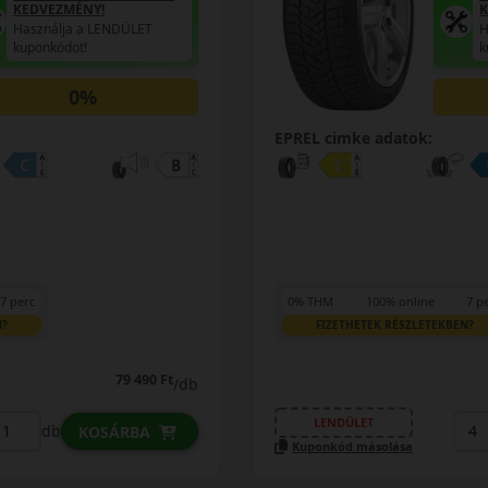
KEDVEZMÉNY!
K
Használja a LENDÜLET
H
kuponkódot!
k
0%
EPREL cimke adatok:
7 perc
0% THM
100% online
7 p
N?
FIZETHETEK RÉSZLETEKBEN?
79 490 Ft
/db
LENDÜLET
db
KOSÁRBA
Kuponkód másolása