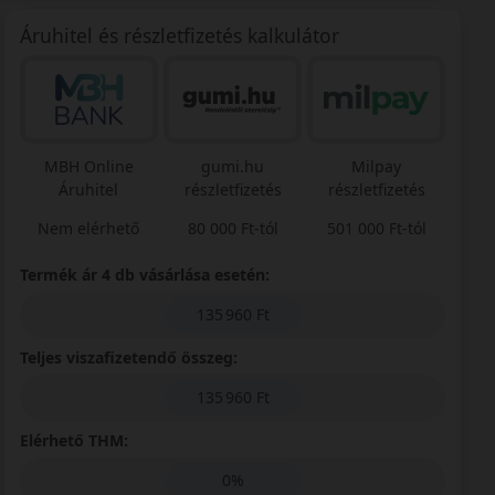
Áruhitel és részletfizetés kalkulátor
MBH Online
gumi.hu
Milpay
Áruhitel
részletfizetés
részletfizetés
Nem elérhető
80 000 Ft-tól
501 000 Ft-tól
Termék ár 4 db vásárlása esetén:
135 960 Ft
Teljes viszafizetendő összeg:
135 960 Ft
Elérhető THM:
0%