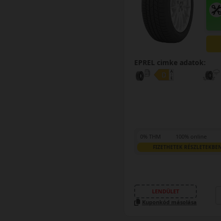
EPREL cimke adatok:
0% THM
100% online
FIZETHETEK RÉSZLETEKBE
LENDÜLET
Kuponkód másolása