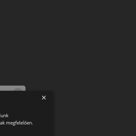
×
lunk
nak megfelelően.