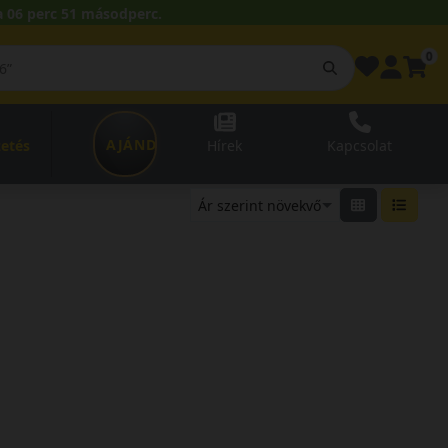
 06 perc 50 másodperc.
0
AJÁNDÉKUTALVÁNY
zetés
Hírek
Kapcsolat