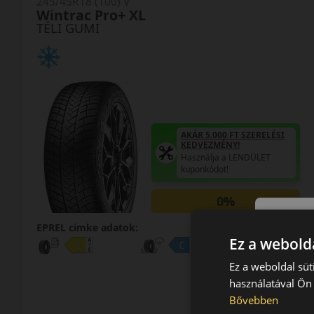
245/45R18 (100) V
Wintrac Pro+ XL
TÉLI GUMI
AKÁR 5.000 FT SZERELÉSI
KEDVEZMÉNY!
Használja a LENDÜLET
kuponkódot!
0%
EPREL cimke adatok:
Ez a webolda
Ez a weboldal süt
használatával Ön 
Bővebben