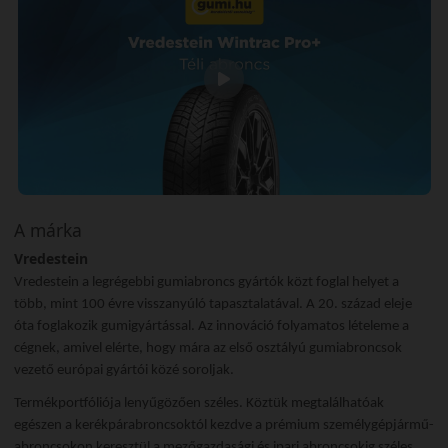
A márka
Vredestein
Vredestein a legrégebbi gumiabroncs gyártók közt foglal helyet a
több, mint 100 évre visszanyúló tapasztalatával. A 20. század eleje
óta foglakozik gumigyártással. Az innováció folyamatos lételeme a
cégnek, amivel elérte, hogy mára az első osztályú gumiabroncsok
vezető európai gyártói közé soroljak.
Termékportfóliója lenyűgözően széles. Köztük megtalálhatóak
egészen a kerékpárabroncsoktól kezdve a prémium személygépjármű-
abroncsokon keresztül a mezőgazdasági és ipari abroncsokig széles