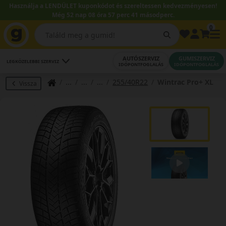
Használja a LENDÜLET kuponkódot és szereltessen kedvezményesen!
Még 52 nap 08 óra 57 perc 41 másodperc.
0
AUTÓSZERVIZ
GUMISZERVIZ
LEGKÖZELEBBI SZERVIZ
IDŐPONTFOGLALÁS
IDŐPONTFOGLALÁS
255/40R22
Wintrac Pro+ XL
Vissza