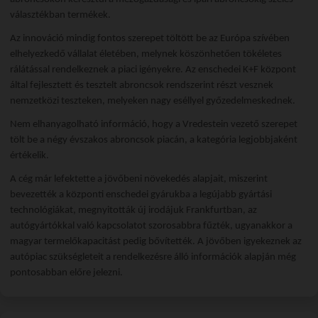
választékban termékek.
Az innováció mindig fontos szerepet töltött be az Európa szívében
elhelyezkedő vállalat életében, melynek köszönhetően tökéletes
rálátással rendelkeznek a piaci igényekre. Az enschedei K+F központ
által fejlesztett és tesztelt abroncsok rendszerint részt vesznek
nemzetközi teszteken, melyeken nagy eséllyel győzedelmeskednek.
Nem elhanyagolható információ, hogy a Vredestein vezető szerepet
tölt be a négy évszakos abroncsok piacán, a kategória legjobbjaként
értékelik.
A cég már lefektette a jövőbeni növekedés alapjait, miszerint
bevezették a központi enschedei gyárukba a legújabb gyártási
technológiákat, megnyitották új irodájuk Frankfurtban, az
autógyártókkal való kapcsolatot szorosabbra fűzték, ugyanakkor a
magyar termelőkapacitást pedig bővítették. A jövőben igyekeznek az
autópiac szükségleteit a rendelkezésre álló információk alapján még
pontosabban előre jelezni.