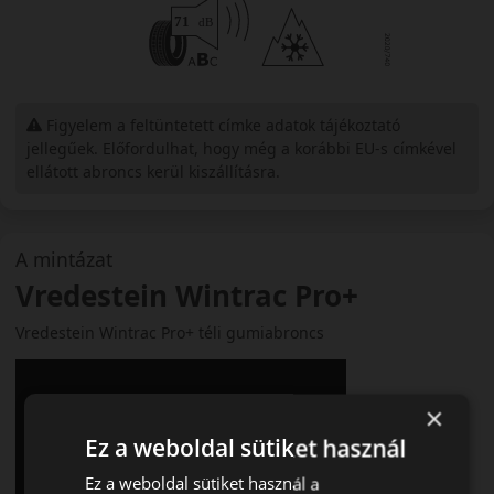
Figyelem a feltüntetett címke adatok tájékoztató
jellegűek. Előfordulhat, hogy még a korábbi EU-s címkével
ellátott abroncs kerül kiszállításra.
A mintázat
Vredestein Wintrac Pro+
Vredestein Wintrac Pro+ téli gumiabroncs
×
Ez a weboldal sütiket használ
Ez a weboldal sütiket használ a