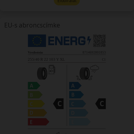
Előbírálat
EU-s abroncscímke