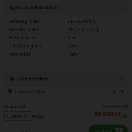
Egyéb technikai adatok
Sebesség index
Y (Y=300 km/h)
Terhelési index
103 (103=875kg)
Erősített kivitel
Igen
Defekttűrő gumi
Nem
Peremvédő
Nem
25540R22YWPROPX
Házhozszállítás
Házhozszállítás
4+ db
101 290 Ft
Kuponkód:
88 990 Ft
LENDÜLET
/db
másol
db
KOSÁRBA