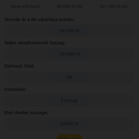
Nem elérhető
80 000 Ft-tól
501 000 Ft-tól
Termék ár 4 db vásárlása esetén:
355 960 Ft
Teljes viszafizetendő összeg:
355 960 Ft
Elérhető THM:
0%
Futamidő:
3 hónap
Első részlet összege:
88 990 Ft