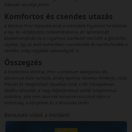
fokozott veszélyt jelent.
Komfortos és csendes utazás
A Wintrac Pro+ fejlesztésénél a mérnökök figyelmet fordítottak
a zaj- és rezgésszint csökkentésére is. Az optimalizált
blokkelrendezés és a rugalmas szerkezet mérsékli a gördülési
zajokat, így az autó belterében csendesebb és komfortosabb a
vezetés, még nagyobb sebességnél is.
Összegzés
A Vredestein Wintrac Pro+ a prémium kategóriás téli
abroncsok közé tartozik, amely sportos vezetési élményt, rövid
fékutat és megbízható tapadást kínál a téli hónapokban.
Ideális választás a nagy teljesítményű autók tulajdonosai
számára, akik nem akarnak kompromisszumot kötni a
biztonság, a kényelem és a dinamika terén.
Bemutató videó a mintáról