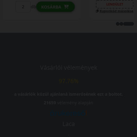
LENDÜLET
db
KOSÁRBA
Kuponkód másolása
Vásárlói vélemények
97.76%
a vásárlók közül ajánlaná ismerősének ezt a boltot.
21659
vélemény alapján
Laca
-