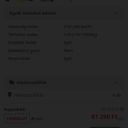
Egyéb technikai adatok
Sebesség index
V (V=240 km/h)
Terhelési index
110 (110=1060kg)
Erősített kivitel
Igen
Defekttűrő gumi
Nem
Peremvédő
Igen
25555R20VWPROPX
Házhozszállítás
Házhozszállítás
4 db
93 790 Ft
Kuponkód:
81 290 Ft
LENDÜLET
/db
másol