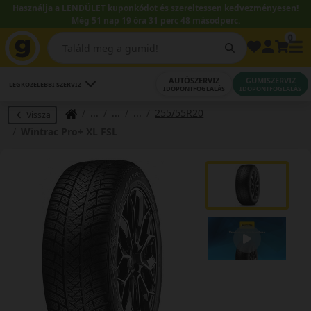
Használja a LENDÜLET kuponkódot és szereltessen kedvezményesen!
Még 51 nap 19 óra 31 perc 48 másodperc.
0
AUTÓSZERVIZ
GUMISZERVIZ
LEGKÖZELEBBI SZERVIZ
IDŐPONTFOGLALÁS
IDŐPONTFOGLALÁS
255/55R20
Vissza
Wintrac Pro+ XL FSL