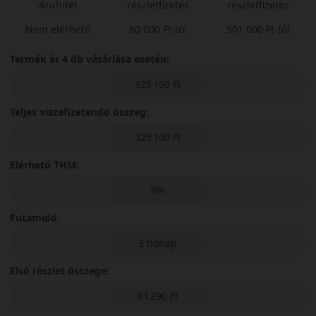
Áruhitel
részletfizetés
részletfizetés
Nem elérhető
80 000 Ft-tól
501 000 Ft-tól
Termék ár 4 db vásárlása esetén:
325 160 Ft
Teljes viszafizetendő összeg:
325 160 Ft
Elérhető THM:
0%
Futamidő:
3 hónap
Első részlet összege:
81 290 Ft