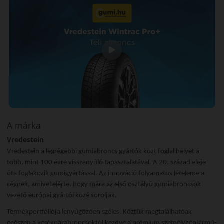
A márka
Vredestein
Vredestein a legrégebbi gumiabroncs gyártók közt foglal helyet a
több, mint 100 évre visszanyúló tapasztalatával. A 20. század eleje
óta foglakozik gumigyártással. Az innováció folyamatos lételeme a
cégnek, amivel elérte, hogy mára az első osztályú gumiabroncsok
vezető európai gyártói közé soroljak.
Termékportfóliója lenyűgözően széles. Köztük megtalálhatóak
egészen a kerékpárabroncsoktól kezdve a prémium személygépjármű-