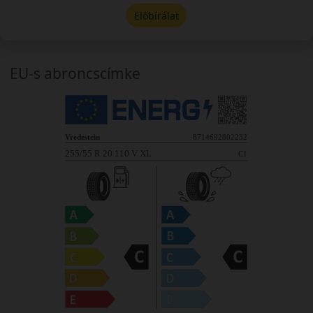
Előbírálat
EU-s abroncscímke