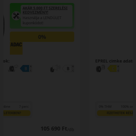
AKÁR 5.000 FT SZERELÉSI
KEDVEZMÉNY!
Használja a LENDÜLET
kuponkódot!
0%
EPREL cimke adatok:
0% THM
100% online
7 perc
FIZETHETEK RÉSZLETEKBEN?
107 390 Ft
/db