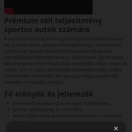
Prémium téli teljesítmény
sportos autók számára
A Vredestein Wintrac Pro+ a gyártó legmodernebb prémium
téli gumiabroncsa, amelyet kifejezetten nagy teljesítményű
autókhoz és sportos modellekhez terveztek. Az európai
mérnökök által fejlesztett abroncs a téli szezon legnehezebb
körülményeihez kínál megbízható megoldást: hóban, jégen és
nedves úton is stabil, biztonságos közlekedést nyújt. 3PMSF
minősítéssel rendelkezik, ami igazolja, hogy a szigorú téli
teszteken is megállta a helyét.
Fő előnyök és jellemzők
Kiemelkedő tapadás havas és jeges útfelületeken.
Sportos kezelhetőség és rövid fékút.
Fejlett szilika alapú gumikeverék hidegben is rugalmas
marad.
×
Hatékony víz- és latyakelvezetés az aquaplaning