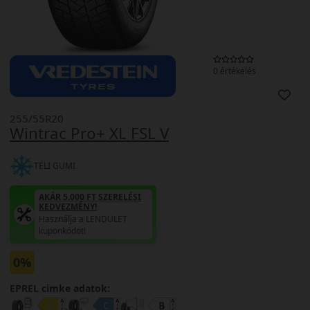
0 értékelés
255/55R20
Wintrac Pro+ XL FSL V
TÉLI GUMI
AKÁR 5.000 FT SZERELÉSI
KEDVEZMÉNY!
Használja a LENDÜLET
kuponkódot!
0%
EPREL cimke adatok: