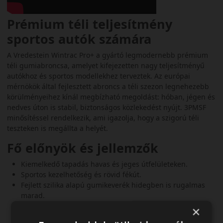
Prémium téli teljesítmény
sportos autók számára
A Vredestein Wintrac Pro+ a gyártó legmodernebb prémium
téli gumiabroncsa, amelyet kifejezetten nagy teljesítményű
autókhoz és sportos modellekhez terveztek. Az európai
mérnökök által fejlesztett abroncs a téli szezon legnehezebb
körülményeihez kínál megbízható megoldást: hóban, jégen és
nedves úton is stabil, biztonságos közlekedést nyújt. 3PMSF
minősítéssel rendelkezik, ami igazolja, hogy a szigorú téli
teszteken is megállta a helyét.
Fő előnyök és jellemzők
Kiemelkedő tapadás havas és jeges útfelületeken.
Sportos kezelhetőség és rövid fékút.
Fejlett szilika alapú gumikeverék hidegben is rugalmas
marad.
Hatékony víz- és latyakelvezetés az aquaplaning
×
megelőzésére.