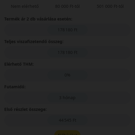
Nem elérhető
80 000 Ft-tól
501 000 Ft-tól
Termék ár 2 db vásárlása esetén:
178 180 Ft
Teljes viszafizetendő összeg:
178 180 Ft
Elérhető THM:
0%
Futamidő:
3 hónap
Első részlet összege:
44 545 Ft