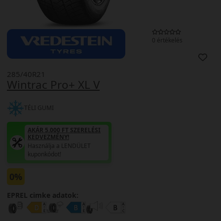
0 értékelés
285/40R21
Wintrac Pro+ XL V
TÉLI GUMI
AKÁR 5.000 FT SZERELÉSI
KEDVEZMÉNY!
Használja a LENDÜLET
kuponkódot!
0%
EPREL cimke adatok: