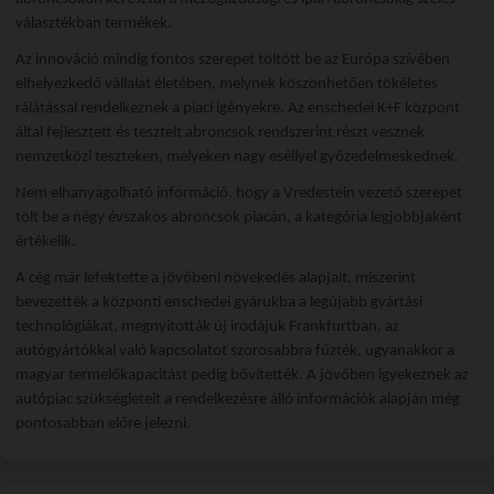
választékban termékek.
Az innováció mindig fontos szerepet töltött be az Európa szívében
elhelyezkedő vállalat életében, melynek köszönhetően tökéletes
rálátással rendelkeznek a piaci igényekre. Az enschedei K+F központ
által fejlesztett és tesztelt abroncsok rendszerint részt vesznek
nemzetközi teszteken, melyeken nagy eséllyel győzedelmeskednek.
Nem elhanyagolható információ, hogy a Vredestein vezető szerepet
tölt be a négy évszakos abroncsok piacán, a kategória legjobbjaként
értékelik.
A cég már lefektette a jövőbeni növekedés alapjait, miszerint
bevezették a központi enschedei gyárukba a legújabb gyártási
technológiákat, megnyitották új irodájuk Frankfurtban, az
autógyártókkal való kapcsolatot szorosabbra fűzték, ugyanakkor a
magyar termelőkapacitást pedig bővítették. A jövőben igyekeznek az
autópiac szükségleteit a rendelkezésre álló információk alapján még
pontosabban előre jelezni.