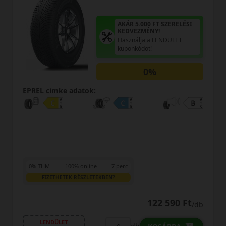
AKÁR 5.000 FT SZERELÉSI
KEDVEZMÉNY!
Használja a LENDÜLET
kuponkódot!
0%
EPREL cimke adatok:
0% THM
100% online
7 perc
FIZETHETEK RÉSZLETEKBEN?
125 590 Ft
/db
LENDÜLET