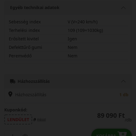
Egyéb technikai adatok
Sebesség index
V (V=240 km/h)
Terhelési index
109 (109=1030kg)
Erősített kivitel
Igen
Defekttűrő gumi
Nem
Peremvédő
Nem
28540R21VWPROPX
Házhozszállítás
Házhozszállítás
1 db
Kuponkód:
89 090 Ft
LENDÜLET
/db
másol
db
KOSÁRBA