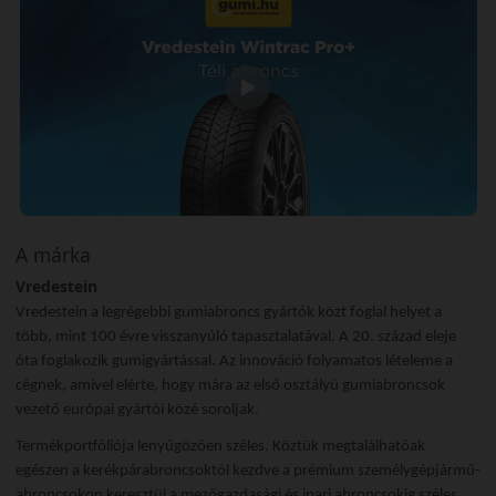
A márka
Vredestein
Vredestein a legrégebbi gumiabroncs gyártók közt foglal helyet a
több, mint 100 évre visszanyúló tapasztalatával. A 20. század eleje
óta foglakozik gumigyártással. Az innováció folyamatos lételeme a
cégnek, amivel elérte, hogy mára az első osztályú gumiabroncsok
vezető európai gyártói közé soroljak.
Termékportfóliója lenyűgözően széles. Köztük megtalálhatóak
egészen a kerékpárabroncsoktól kezdve a prémium személygépjármű-
abroncsokon keresztül a mezőgazdasági és ipari abroncsokig széles