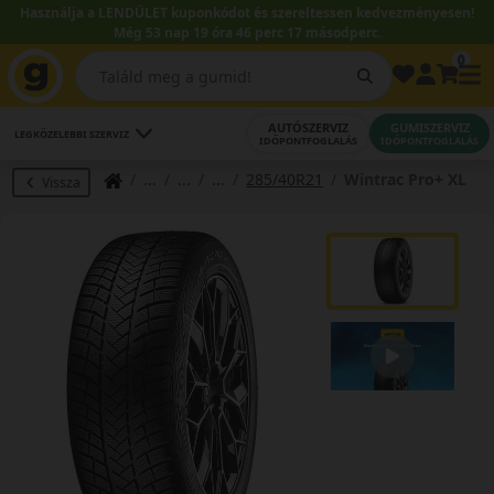
Használja a LENDÜLET kuponkódot és szereltessen kedvezményesen!
Még 53 nap 19 óra 46 perc 17 másodperc.
0
AUTÓSZERVIZ
GUMISZERVIZ
LEGKÖZELEBBI SZERVIZ
IDŐPONTFOGLALÁS
IDŐPONTFOGLALÁS
285/40R21
Wintrac Pro+ XL
Vissza