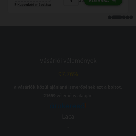
db
KOSÁRBA
Kuponkód másolása
Vásárlói vélemények
97.76%
a vásárlók közül ajánlaná ismerősének ezt a boltot.
21659
vélemény alapján
Laca
-