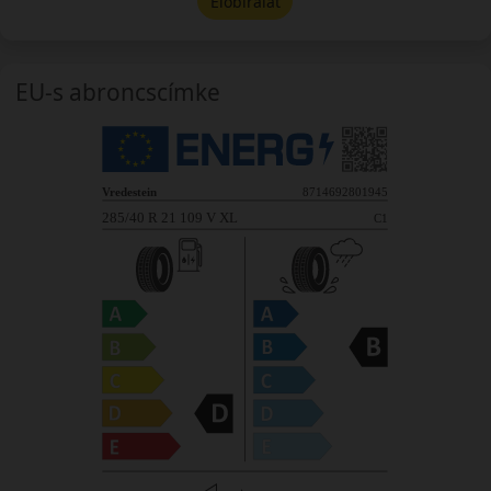
Előbírálat
EU-s abroncscímke