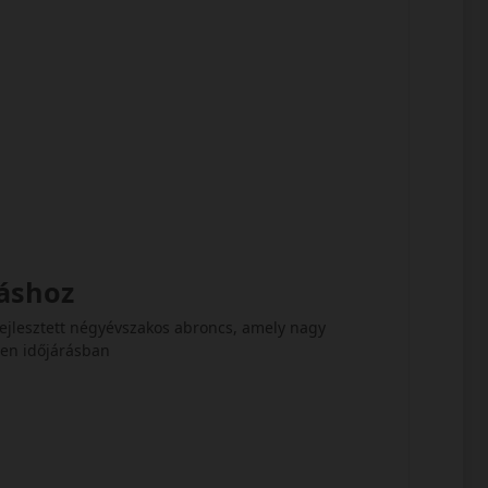
táshoz
ejlesztett négyévszakos abroncs, amely nagy
den időjárásban