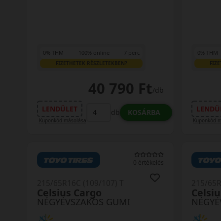
0% THM
100% online
7 perc
0% THM
FIZETHETEK RÉSZLETEKBEN?
FIZ
40 790 Ft
/db
LENDÜLET
LENDÜ
KOSÁRBA
db
Kuponkód másolása
Kuponkód m
0 értékelés
215/65R16C (109/107) T
215/65R
Celsius Cargo
Celsiu
NÉGYÉVSZAKOS GUMI
NÉGYÉ