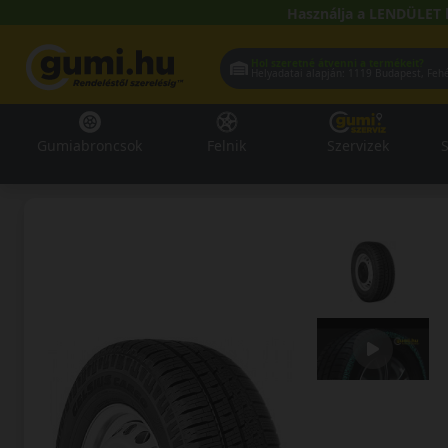
Használja a LENDÜLET 
Hol szeretné átvenni a termékeit?
Helyadatai alapján:
1119 Buda
Gumiabroncsok
Felnik
Szervizek
S