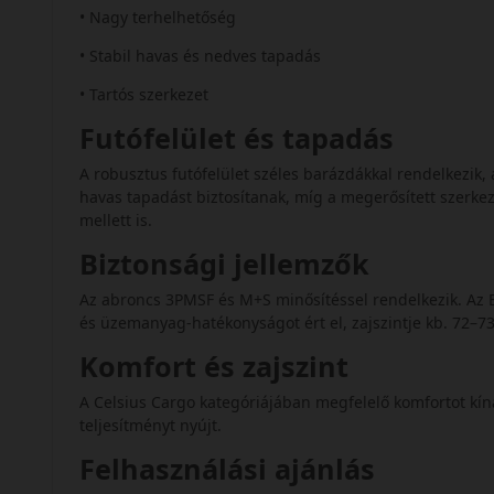
• Nagy terhelhetőség
• Stabil havas és nedves tapadás
• Tartós szerkezet
Futófelület és tapadás
A robusztus futófelület széles barázdákkal rendelkezik, 
havas tapadást biztosítanak, míg a megerősített szerkez
mellett is.
Biztonsági jellemzők
Az abroncs 3PMSF és M+S minősítéssel rendelkezik. Az 
és üzemanyag-hatékonyságot ért el, zajszintje kb. 72–7
Komfort és zajszint
A Celsius Cargo kategóriájában megfelelő komfortot kí
teljesítményt nyújt.
Felhasználási ajánlás