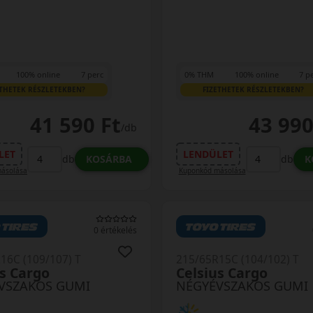
100% online
7 perc
0% THM
100% online
7 p
ETHETEK RÉSZLETEKBEN?
FIZETHETEK RÉSZLETEKBEN?
41 590 Ft
43 990
/db
LET
LENDÜLET
KOSÁRBA
K
db
db
ásolása
Kuponkód másolása
0 értékelés
16C (109/107) T
215/65R15C (104/102) T
s Cargo
Celsius Cargo
VSZAKOS GUMI
NÉGYÉVSZAKOS GUMI