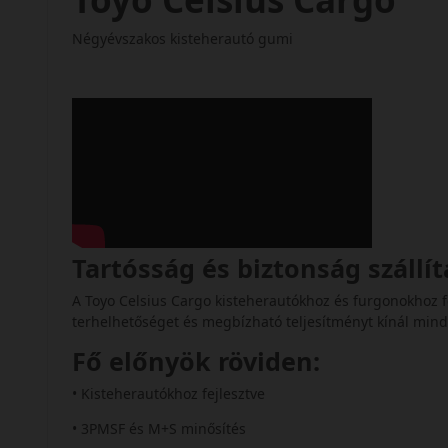
Négyévszakos kisteherautó gumi
Tartósság és biztonság szállí
A Toyo Celsius Cargo kisteherautókhoz és furgonokhoz f
terhelhetőséget és megbízható teljesítményt kínál min
Fő előnyök röviden:
• Kisteherautókhoz fejlesztve
• 3PMSF és M+S minősítés