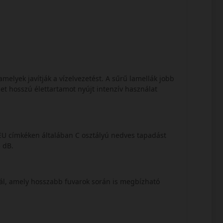
amelyek javítják a vízelvezetést. A sűrű lamellák jobb
et hosszú élettartamot nyújt intenzív használat
EU címkéken általában C osztályú nedves tapadást
3 dB.
nál, amely hosszabb fuvarok során is megbízható