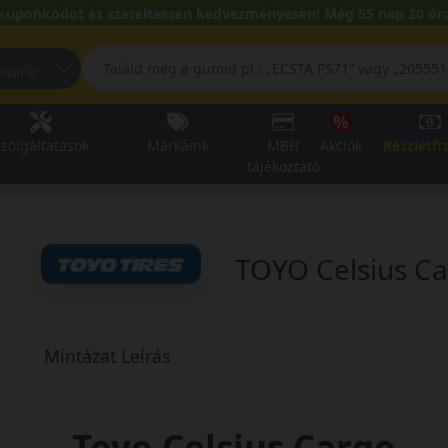
kuponkódot és szereltessen kedvezményesen! Még 55 nap 20 óra
pest, Fehérvári út
zolgáltatások
Márkáink
MBH
Akciók
Részletfi
tájékoztató
TOYO Celsius C
Mintázat Leírás
Toyo Celsius Cargo