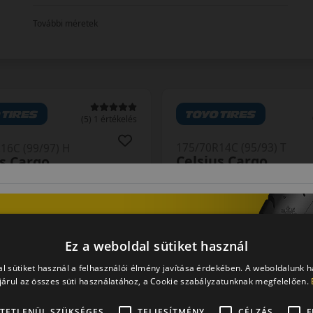
További méretek
(5) 1 értékelés
175/70R14C (95/93) T
16C (99/97) H
Celsius Cargo
s Cargo
NÉGYÉVSZAKOS GUMI
VSZAKOS GUMI
Ez a weboldal sütiket használ
l sütiket használ a felhasználói élmény javítása érdekében. A weboldalunk 
AKÁR 8.000 FT SZE
árul az összes süti használatához, a Cookie szabályzatunknak megfelelően.
AKÁR 6.000 FT SZERELÉSI
KEDVEZMÉNY!
KEDVEZMÉNY!
Használja a LENDÜ
Használja a LENDÜLET
TETLENÜL SZÜKSÉGES
TELJESÍTMÉNY
CÉLZÁS
F