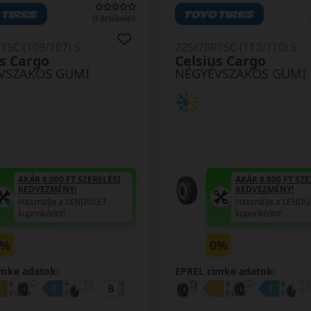
0 értékelés
15C (109/107) S
225/70R15C (112/110) S
s Cargo
Celsius Cargo
VSZAKOS GUMI
NÉGYÉVSZAKOS GUMI
AKÁR 8.000 FT SZERELÉSI
AKÁR 8.000 FT SZE
KEDVEZMÉNY!
KEDVEZMÉNY!
Használja a LENDÜLET
Használja a LENDÜ
kuponkódot!
kuponkódot!
0%
0%
imke adatok:
EPREL cimke adatok: