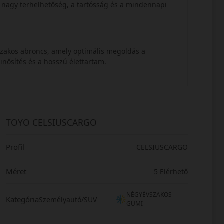
a nagy terhelhetőség, a tartósság és a mindennapi
szakos abroncs, amely optimális megoldás a
inősítés és a hosszú élettartam.
TOYO CELSIUSCARGO
Profil
CELSIUSCARGO
Méret
5 Elérhető
NÉGYÉVSZAKOS
Kategória
Személyautó/SUV
GUMI