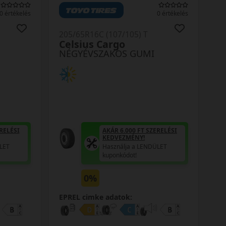
0 értékelés
0 értékelés
205/65R16C (107/105) T
Celsius Cargo
NÉGYÉVSZAKOS GUMI
RELÉSI
AKÁR 6.000 FT SZERELÉSI
KEDVEZMÉNY!
LET
Használja a LENDÜLET
kuponkódot!
0%
EPREL cimke adatok: