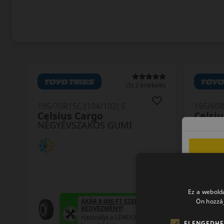
(5) 2 értékelés
195/70R15C (104/102) S
195/60R
Celsius Cargo
Celsiu
NÉGYÉVSZAKOS GUMI
NÉGYÉ
Ez a webolda
AKÁR 8.000 FT SZERELÉSI
Ön hozzáj
KEDVEZMÉNY!
Használja a LENDÜLET
ELENGEDHE