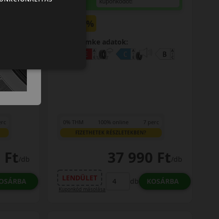
kuponkódot!
0%
EPREL cimke adatok:
erc
0% THM
100% online
7 perc
FIZETHETEK RÉSZLETEKBEN?
 Ft
37 990 Ft
/db
/db
LENDÜLET
OSÁRBA
KOSÁRBA
db
Kuponkód másolása