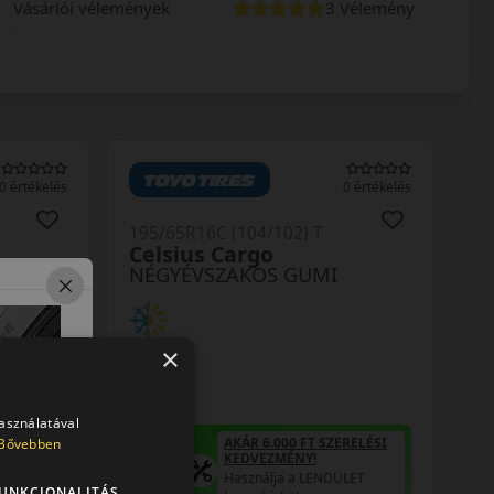
Vásárlói vélemények
3 Vélemény
0 értékelés
0 értékelés
195/65R16C (104/102) T
Celsius Cargo
NÉGYÉVSZAKOS GUMI
×
használatával
RELÉSI
AKÁR 6.000 FT SZERELÉSI
Bővebben
KEDVEZMÉNY!
LET
Használja a LENDÜLET
UNKCIONALITÁS