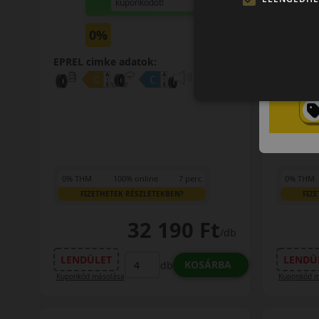
kuponkódot!
0%
EPREL cimke adatok:
EPREL c
0% THM
100% online
7 perc
0% THM
FIZETHETEK RÉSZLETEKBEN?
FIZ
32 190 Ft
/db
LENDÜLET
LENDÜ
KOSÁRBA
db
Kuponkód másolása
Kuponkód m