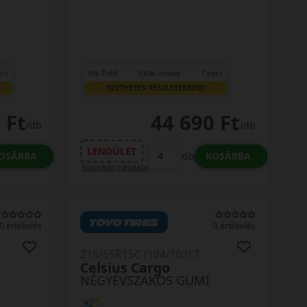
erc
0% THM
100% online
7 perc
FIZETHETEK RÉSZLETEKBEN?
 Ft
44 690 Ft
/db
/db
LENDÜLET
OSÁRBA
KOSÁRBA
db
Kuponkód másolása
0 értékelés
0 értékelés
215/65R15C (104/102) T
Celsius Cargo
NÉGYÉVSZAKOS GUMI