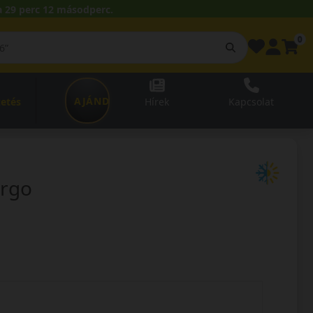
 29 perc 11 másodperc.
0
AJÁNDÉKUTALVÁNY
zetés
Hírek
Kapcsolat
argo