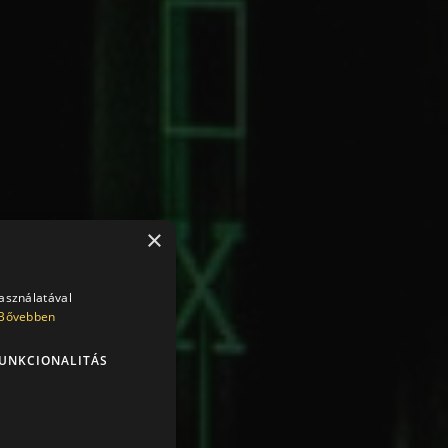
×
használatával
Bővebben
UNKCIONALITÁS