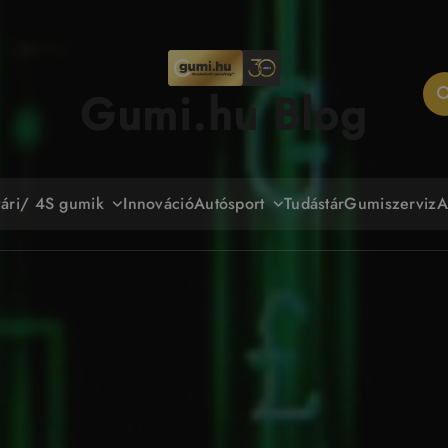
Gumi.hu Blog
yári/ 4S gumik
Autósport
Innováció
Tudástár
Gumiszerviz
A