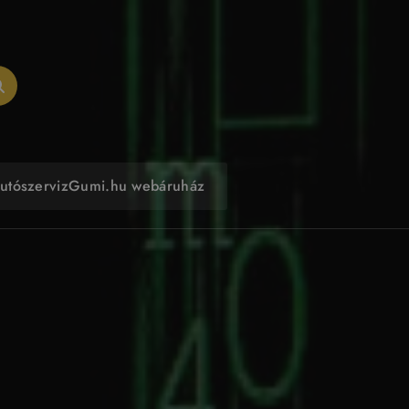
utószerviz
Gumi.hu webáruház