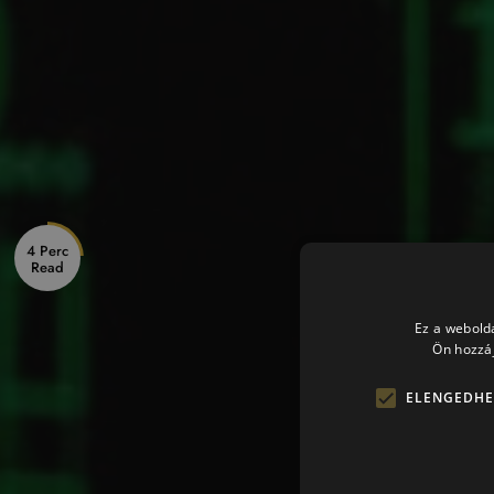
4 Perc
Ez a webolda
Ön hozzáj
ELENGEDHE